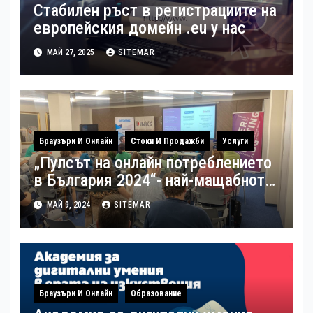
Стабилен ръст в регистрациите на
европейския домейн .eu у нас
МАЙ 27, 2025
SITEMAR
Браузъри И Онлайн
Стоки И Продажби
Услуги
„Пулсът на онлайн потреблението
в България 2024“- най-мащабното
потребителско проучване на
МАЙ 9, 2024
SITEMAR
пазара на електронна търговия в
България беше представено
наскоро
Браузъри И Онлайн
Образование