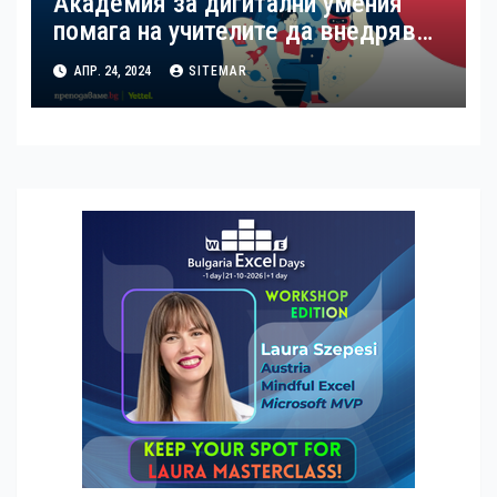
Академия за дигитални умения
помага на учителите да внедряват
изкуствения интелект в учебния
АПР. 24, 2024
SITEMAR
процес