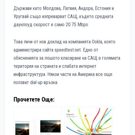
Държави като Молдова, Латвия, Андора, Естония и
Уругвай също изпреварват САЩ, където средната
даунлоуд скорост е само 20.75 Mbps.
Това личи от нов доклад на компанията Ookla, която
администрира сайта speedtest.net. Едно от
обясненията за лошото класиране на САЩ е голямата
територия на страната и слабата интернет
инфраструктура. Някои части на Америка все още
ползват dial-up връзка.
Прочетете Още: