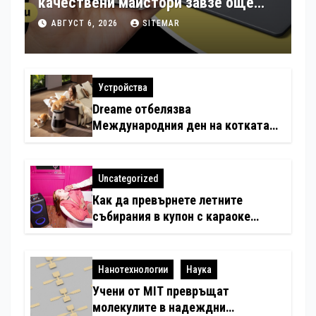
качествени майстори завзе още
шест страни в Европа
АВГУСТ 6, 2026
SITEMAR
Устройства
Dreame отбелязва
Международния ден на котката
със специални предложения за
по-чист въздух в домовете с
любимци
Uncategorized
Как да превърнете летните
събирания в купон с караоке
система
Нанотехнологии
Наука
Учени от MIT превръщат
молекулите в надеждни