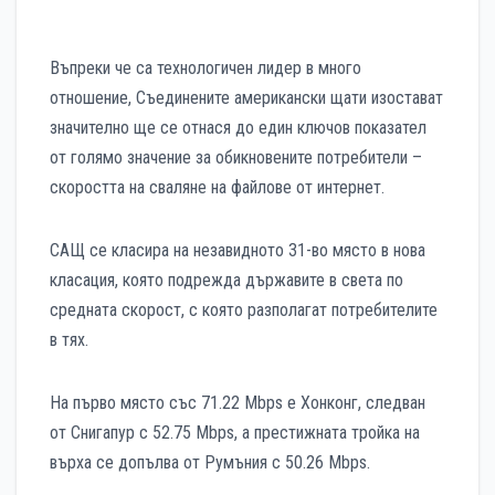
Въпреки че са технологичен лидер в много
отношение, Съединените американски щати изостават
значително ще се отнася до един ключов показател
от голямо значение за обикновените потребители –
скоростта на сваляне на файлове от интернет.
САЩ се класира на незавидното 31-во място в нова
класация, която подрежда държавите в света по
средната скорост, с която разполагат потребителите
в тях.
На първо място със 71.22 Mbps е Хонконг, следван
от Снигапур с 52.75 Mbps, а престижната тройка на
върха се допълва от Румъния с 50.26 Mbps.