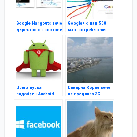
Google Hangouts вече
Google+ с над 500
директно от постове
млн. потребители
Opera пуска
Северна Корея вече
подобрен Android
не предлага 3G
браузър
интернет на туристи