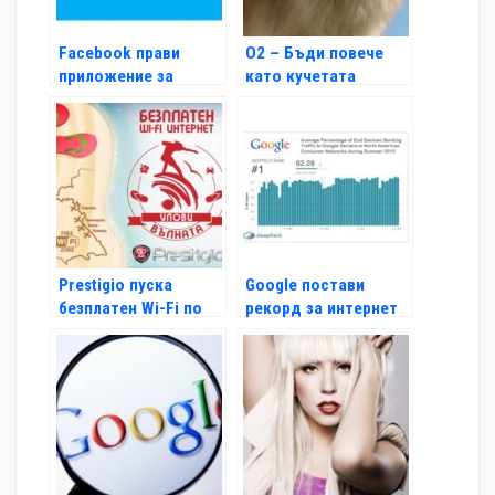
Facebook прави
O2 – Бъди повече
приложение за
като кучетата
Windows 8
Prestigio пуска
Google постави
безплатен Wi-Fi по
рекорд за интернет
черноморието
трафик