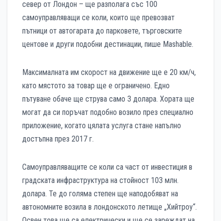
север от Лондон – ще разполага със 100
самоуправляващи се коли, които ще превозват
пътници от автогарата до парковете, търговските
центове и други подобни дестинации, пише Mashable.
Максималната им скорост на движение ще е 20 км/ч,
като мястото за товар ще е ограничено. Едно
пътуване обаче ще струва само 3 долара. Хората ще
могат да си поръчат подобно возило през специално
приложение, когато цялата услуга стане напълно
достъпна през 2017 г.
Самоуправляващите се коли са част от инвестиция в
градската инфраструктура на стойност 103 млн.
долара. Те до голяма степен ще наподобяват на
автономните возила в лондонското летище „Хийтроу“.
Освен това ще са електрически и ще се зареждат на