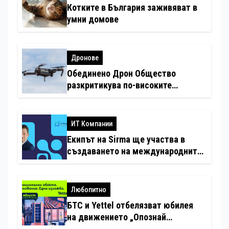
Котките в България заживяват в
умни домове
Дронове
Обединено Дрон Общество
разкритикува по-високите
минимални санкции за нарушения
с дронове
ИТ Компании
Екипът на Sirma ще участва в
създаването на международните
стандарти за навлизане на
изкуствен интелект в
хотелиерството
Любопитно
БТС и Yettel отбелязват юбилея
на движението „Опознай
България – 100 национални