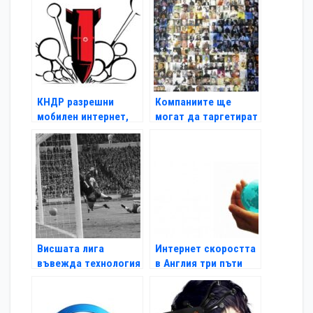
КНДР разрешни
Компаниите ще
мобилен интернет,
могат да таргетират
но само за чужденци
постове във
Facebook
Висшата лига
Интернет скоростта
въвежда технология
в Англия три пъти
за отчитане на
по-бърза
головете