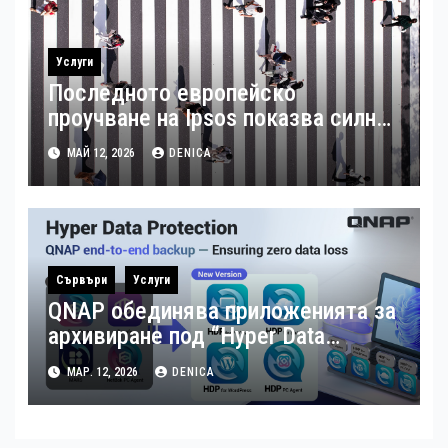
Услуги
Последното европейско
проучване на Ipsos показва силна
подкрепа за гъвкавата заетост и
МАЙ 12, 2026
DENICA
местния бизнес в България
Сървъри
Услуги
QNAP обединява приложенията за
архивиране под “Hyper Data
Protection”
МАР. 12, 2026
DENICA