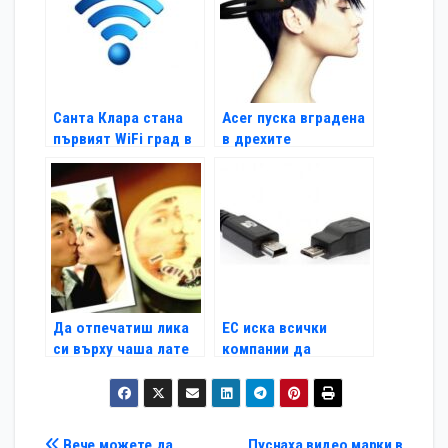
Санта Клара стана
Acer пуска вградена
първият WiFi град в
в дрехите
света
технология
догодина
Да отпечатиш лика
ЕС иска всички
си върху чаша лате
компании да
използват
стандартно зарядно
Вече можете да
Пуснаха видео марки в