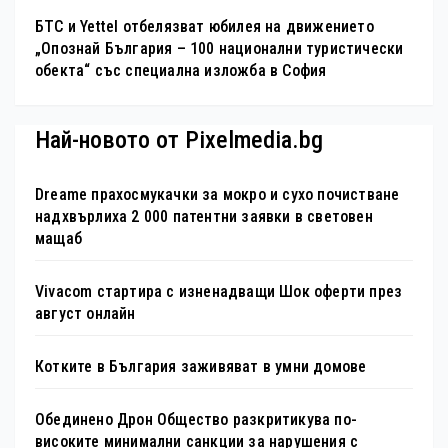
БТС и Yettel отбелязват юбилея на движението
„Опознай България – 100 национални туристически
обекта“ със специална изложба в София
Най-новото от Pixelmedia.bg
Dreame прахосмукачки за мокро и сухо почистване
надхвърлиха 2 000 патентни заявки в световен
мащаб
Vivacom стартира с изненадващи Шок оферти през
август онлайн
Котките в България заживяват в умни домове
Обединено Дрон Общество разкритикува по-
високите минимални санкции за нарушения с