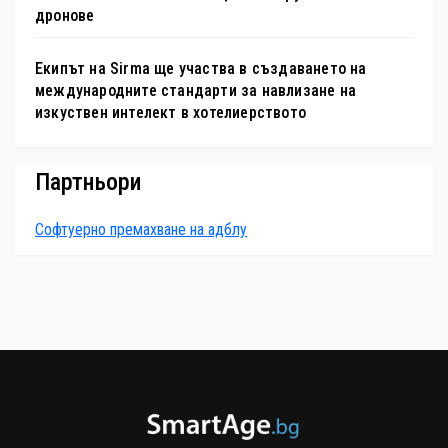
дронове
Екипът на Sirma ще участва в създаването на
международните стандарти за навлизане на
изкуствен интелект в хотелиерството
Партньори
Софтуерно премахване на адблу