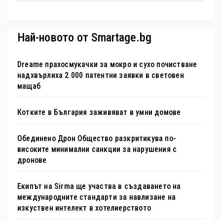
туристически обекта“ със
специална изложба в София
Най-новото от Smartage.bg
Dreame прахосмукачки за мокро и сухо почистване
надхвърлиха 2 000 патентни заявки в световен
мащаб
Котките в България заживяват в умни домове
Обединено Дрон Общество разкритикува по-
високите минимални санкции за нарушения с
дронове
Екипът на Sirma ще участва в създаването на
международните стандарти за навлизане на
изкуствен интелект в хотелиерството