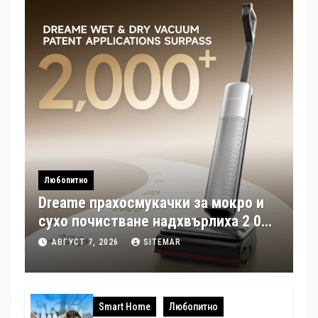
Любопитно
Dreame прахосмукачки за мокро и
сухо почистване надхвърлиха 2 000
патентни заявки в световен мащаб
АВГУСТ 7, 2026
SITEMAR
Smart Home
Любопитно