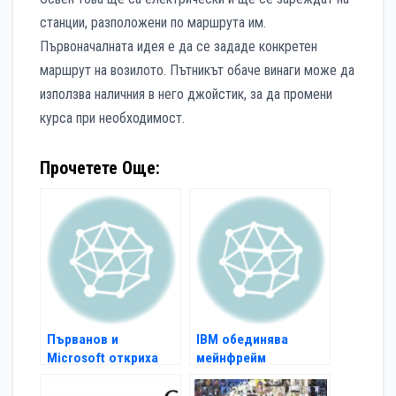
станции, разположени по маршрута им.
Първоначалната идея е да се зададе конкретен
маршрут на возилото. Пътникът обаче винаги може да
използва наличния в него джойстик, за да промени
курса при необходимост.
Прочетете Още:
Първанов и
IBM обединява
Microsoft откриха
мейнфрейм
тестови център в
компютърни системи
УНСС
с Windows