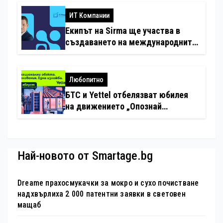
с дронове
ИТ Компании
Екипът на Sirma ще участва в
създаването на международните
стандарти за навлизане на
изкуствен интелект в
хотелиерството
Любопитно
БТС и Yettel отбелязват юбилея
на движението „Опознай
България – 100 национални
туристически обекта“ със
специална изложба в София
Най-новото от Smartage.bg
Dreame прахосмукачки за мокро и сухо почистване
надхвърлиха 2 000 патентни заявки в световен
мащаб