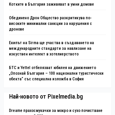
Котките в България заживяват в умни домове
Обединено Дрон Общество разкритикува по-
високите минимални санкции за нарушения с
дронове
Екипът на Sirma ще участва в създаването на
международните стандарти за навлизане на
изкуствен интелект в хотелиерството
БТС и Yettel отбелязват юбилея на движението
„Опознай България – 100 национални туристически
обекта“ със специална изложба в София
Най-новото от Pixelmedia.bg
Dreame прахосмукачки за мокро и сухо почистване