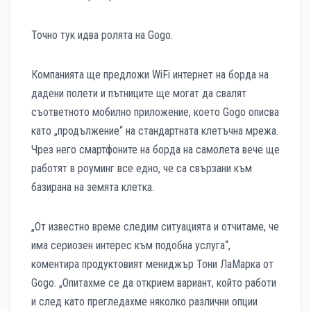
Точно тук идва ролята на Gogo.
Компанията ще предложи WiFi интернет на борда на
дадени полети и пътниците ще могат да свалят
съответното мобилно приложение, което Gogo описва
като „продължение“ на стандартната клетъчна мрежа.
Чрез него смартфоните на борда на самолета вече ще
работят в роуминг все едно, че са свързани към
базирана на земята клетка.
„От известно време следим ситуацията и отчитаме, че
има сериозен интерес към подобна услуга“,
коментира продуктовият мениджър Тони ЛаМарка от
Gogo. „Опитахме се да открием вариант, който работи
и след като прегледахме няколко различни опции