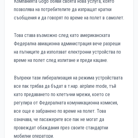
Компанията Gogo обяви своята нова услуга, която
позволява на потребителите да изпращат кратки
съобщения и да говорят по време на полет в самолет.
Това става възможно след като американската
Федерална авиационна администрация вече разреши
на пътниците да използват електронни устройства по
време на полет след излитане и преди кацане.
Въпреки тази либерализация на режима устройствата
все пак трябва да бъдат в т.нар. airplane mode, тъй
като предаването по клетъчни мрежи, което се
регулира от Федералната комуникационна комисия,
все още е забранено по време на полет. Това
означава, че пасажерите все пак не могат да
провеждат обаждания през своите стандартни
мобилни оператори.