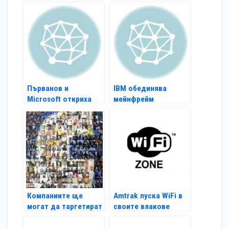
Първанов и
IBM обединява
Microsoft откриха
мейнфрейм
тестови център в
компютърни системи
УНСС
с Windows
Компаниите ще
Amtrak пуска WiFi в
могат да таргетират
своите влакове
постове във
Facebook