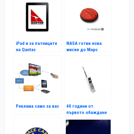
iPad и за пътниците
NASA готви нова
на Qantas
мисия до Марс
Реклама само за вас
40 години от
първото обаждане
по мобилен телефон