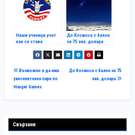
Наши ученици учат
До Космоса с балон
как се става
за 75 хил. долара
космонавт
Навигация
Възможно е да има
До Космоса с балон за 75
увеселителен парк по
хил. долара
Hunger Games
Свързани