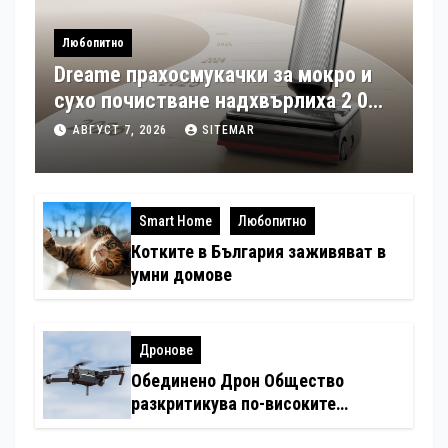
Любопитно
Dreame прахосмукачки за мокро и
сухо почистване надхвърлиха 2 000
патентни заявки в световен мащаб
АВГУСТ 7, 2026
SITEMAR
Smart Home
Любопитно
Котките в България заживяват в
умни домове
Дронове
Обединено Дрон Общество
разкритикува по-високите
минимални санкции за нарушения