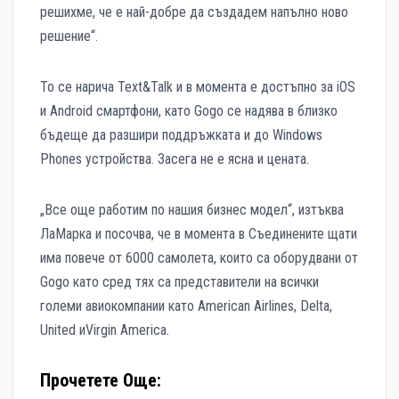
решихме, че е най-добре да създадем напълно ново
решение“.
То се нарича Text&Talk и в момента е достъпно за iOS
и Android смартфони, като Gogo се надява в близко
бъдеще да разшири поддръжката и до Windows
Phones устройства. Засега не е ясна и цената.
„Все още работим по нашия бизнес модел“, изтъква
ЛаМарка и посочва, че в момента в Съединените щати
има повече от 6000 самолета, които са оборудвани от
Gogo като сред тях са представители на всички
големи авиокомпании като American Airlines, Delta,
United иVirgin America.
Прочетете Още: