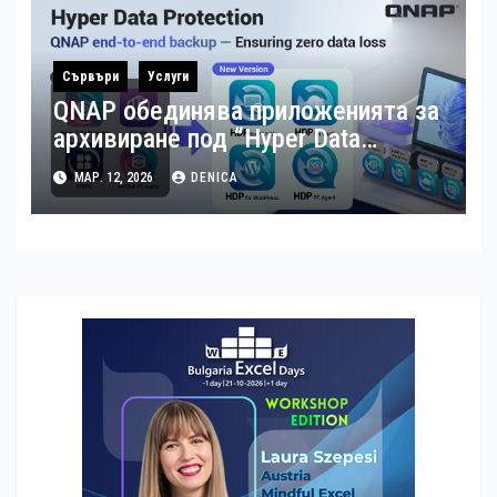
Сървъри
Услуги
QNAP обединява приложенията за
архивиране под “Hyper Data
Protection”
МАР. 12, 2026
DENICA