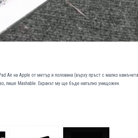
Pad Air на Apple от метър и половина (върху пръст с малко камъчета
во, пише Mashable. Екранът му ще бъде напълно унищожен.