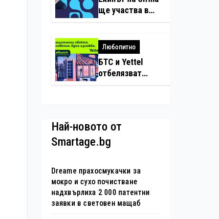
нарушения с
ще участва в
дронове
създаването на
международните
стандарти за
Любопитно
навлизане на
БТС и Yettel
изкуствен
отбелязват
интелект в
юбилея на
хотелиерството
движението
„Опознай
България – 100
Най-новото от
национални
Smartage.bg
туристически
обекта“ със
специална
Dreame прахосмукачки за
изложба в София
мокро и сухо почистване
надхвърлиха 2 000 патентни
заявки в световен мащаб