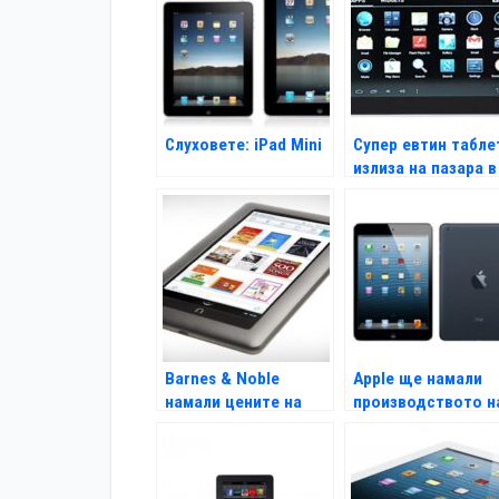
Слуховете: iPad Mini
Супер евтин табле
излиза на пазара в
Индия
Barnes & Noble
Apple ще намали
намали цените на
производството н
Nook Tablet и Color
iPad Mini