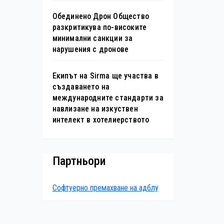
Обединено Дрон Общество
разкритикува по-високите
минимални санкции за
нарушения с дронове
Екипът на Sirma ще участва в
създаването на
международните стандарти за
навлизане на изкуствен
интелект в хотелиерството
Партньори
Софтуерно премахване на адблу