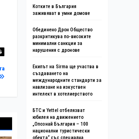
Котките в България
заживяват в умни домове
Обединено Дрон Общество
разкритикува по-високите
минимални санкции за
нарушения с дронове
Екипът на Sirma ще участва в
та
създаването на
международните стандарти за
навлизане на изкуствен
интелект в хотелиерството
БТС и Yettel отбелязват
юбилея на движението
„Опознай България – 100
национални туристически
обекта“ със специална