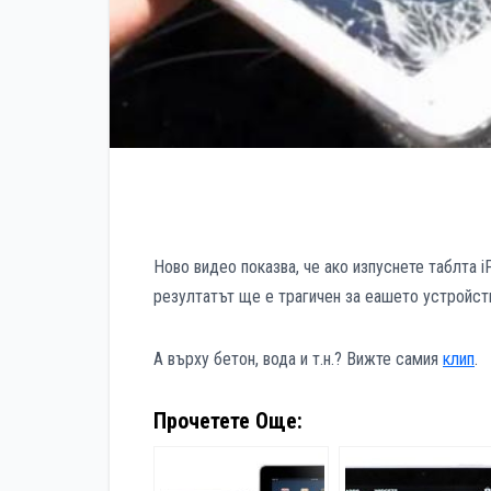
Ново видео показва, че ако изпуснете таблта i
резултатът ще е трагичен за еашето устройст
А върху бетон, вода и т.н.? Вижте самия
клип
.
Прочетете Още: