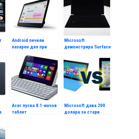
т
Android печели
Microsoft
пазарен дял при
демонстрира Surface
таблетите
2 с абстрактно
изкуство
Acer пуска 8.1-инчов
Microsoft дава 200
а
таблет
долара за стари
iPad-и