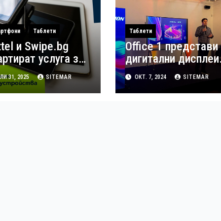
ртфони
Таблети
Таблети
ttel и Swipe.bg
Office 1 представи
артират услуга за
дигитални дисплеи
ратно изкупуване
от ново поколение
И 31, 2025
SITEMAR
ОКТ. 7, 2024
SITEMAR
 смартфони и
на Hikvision
блети за бизнеса