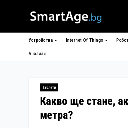
Skip
to
content
Устройства
Internet Of Things
Робо
Анализи
Таблети
Какво ще стане, ак
метра?