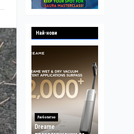
Най-нови
Любопитно
Dreame