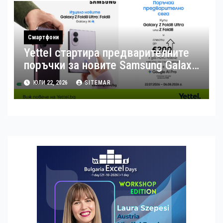
Смартфони
Yettel стартира предварителните
поръчки за новите Samsung Galaxy
Z Flip8, Fold8 и Fold8 Ultra
ЮЛИ 22, 2026
SITEMAR