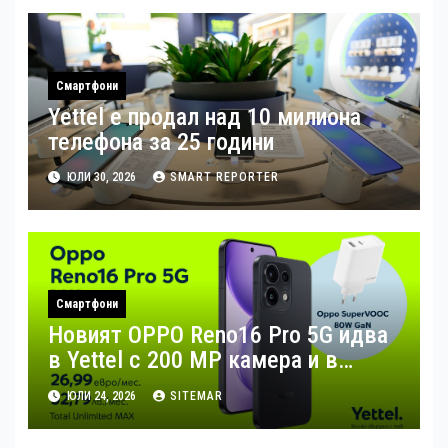
Смартфони
Yettel е продал над 10 милиона
телефона за 25 години
ЮЛИ 30, 2026
SMART REPORTER
Смартфони
Новият OPPO Reno16 Pro 5G идва
в Yettel с 200 MP камера и в
комплект с 80W зарядно за бързо
ЮЛИ 24, 2026
SITEMAR
зареждане