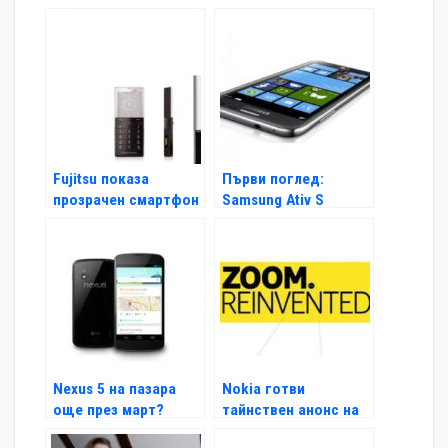
Fujitsu показа
Първи поглед:
прозрачен смартфон
Samsung Ativ S
Nexus 5 на пазара
Nokia готви
още през март?
тайнствен анонс на
11 юли