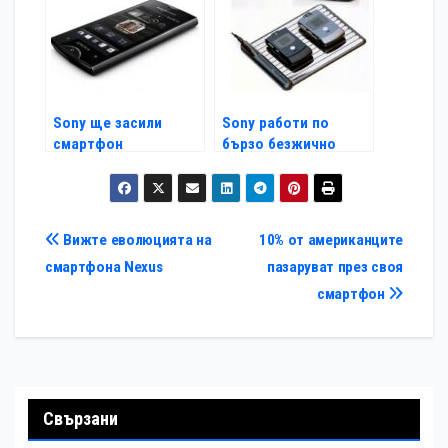
Sony ще засили
Sony работи по
смартфон
бързо безжично
политиката си за
зареждане на Xperia
Европа
Навигация
Вижте еволюцията на
10% от американците
смартфона Nexus
пазаруват през своя
смартфон
Свързани