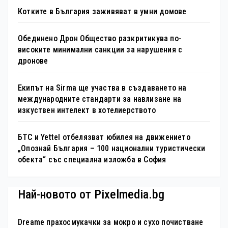
Котките в България заживяват в умни домове
Обединено Дрон Общество разкритикува по-
високите минимални санкции за нарушения с
дронове
Екипът на Sirma ще участва в създаването на
международните стандарти за навлизане на
изкуствен интелект в хотелиерството
БТС и Yettel отбелязват юбилея на движението
„Опознай България – 100 национални туристически
обекта“ със специална изложба в София
Най-новото от Pixelmedia.bg
Dreame прахосмукачки за мокро и сухо почистване