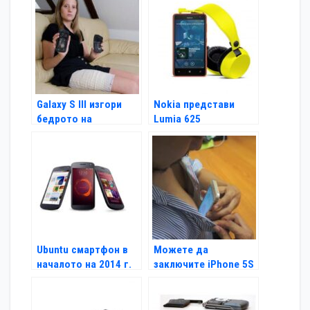
Galaxy S III изгори
Nokia представи
бедрото на
Lumia 625
швейцарка
Ubuntu смартфон в
Можете да
началото на 2014 г.
заключите iPhone 5S
със своето зърно