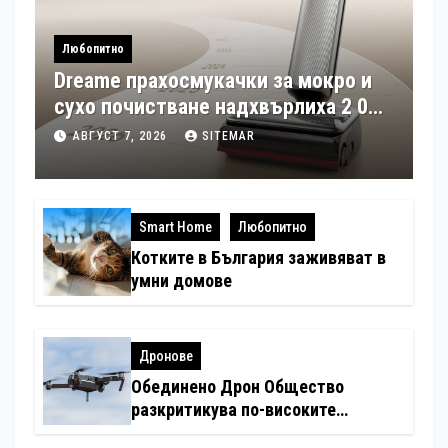
Любопитно
Dreame прахосмукачки за мокро и
сухо почистване надхвърлиха 2 000
патентни заявки в световен мащаб
АВГУСТ 7, 2026
SITEMAR
Smart Home
Любопитно
Котките в България заживяват в
умни домове
Дронове
Обединено Дрон Общество
разкритикува по-високите
минимални санкции за нарушения