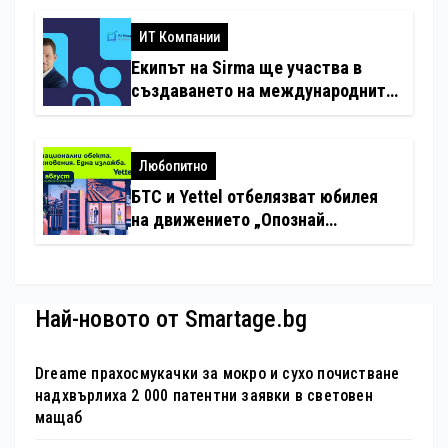
с дронове
ИТ Компании
Екипът на Sirma ще участва в
създаването на международните
стандарти за навлизане на
изкуствен интелект в
хотелиерството
Любопитно
БТС и Yettel отбелязват юбилея
на движението „Опознай
България – 100 национални
туристически обекта“ със
специална изложба в София
Най-новото от Smartage.bg
Dreame прахосмукачки за мокро и сухо почистване
надхвърлиха 2 000 патентни заявки в световен
мащаб