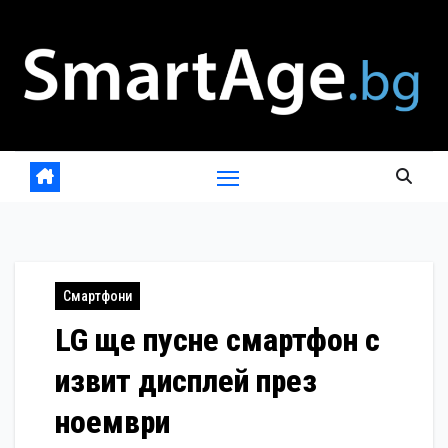
Skip
to
content
Смартфони
LG ще пусне смартфон с
извит дисплей през
ноември