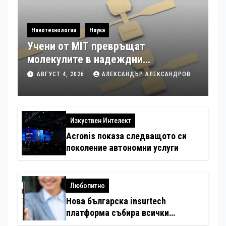
Нанотехнологии
Наука
Учени от MIT превръщат
молекулите в надеждни
електронни устройства
АВГУСТ 4, 2026
АЛЕКСАНДЪР АЛЕКСАНДРОВ
Изкуствен Интелект
Acronis показа следващото си
поколение автономни услуги
Любопитно
Нова българска insurtech
платформа събира всички
застраховки на едно място