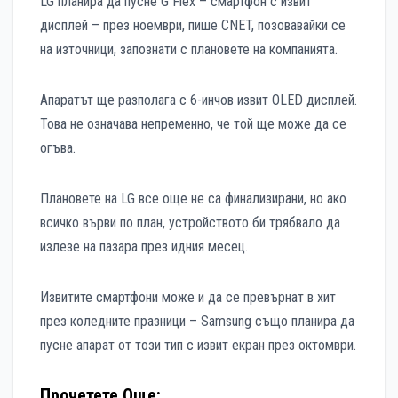
LG планира да пусне G Flex – смартфон с извит
дисплей – през ноември, пише CNET, позовавайки се
на източници, запознати с плановете на компанията.
Апаратът ще разполага с 6-инчов извит OLED дисплей.
Това не означава непременно, че той ще може да се
огъва.
Плановете на LG все още не са финализирани, но ако
всичко върви по план, устройството би трябвало да
излезе на пазара през идния месец.
Извитите смартфони може и да се превърнат в хит
през коледните празници – Samsung също планира да
пусне апарат от този тип с извит екран през октомври.
Прочетете Още: