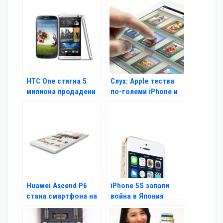
онлайн
HTC One стигна 5
Слух: Apple тества
милиона продадени
по-големи iPhone и
бройки
iPad
Huawei Ascend P6
iPhone 5S запали
стана смартфона на
война в Япония
2013-14 г.