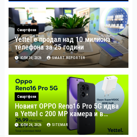
Смартфони
Yettel е продал над 10 милиона
телефона за 25 години
ЮЛИ 30, 2026
SMART REPORTER
Смартфони
Новият OPPO Reno16 Pro 5G идва
в Yettel с 200 MP камера и в
комплект с 80W зарядно за бързо
ЮЛИ 24, 2026
SITEMAR
зареждане