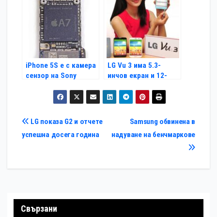
iPhone 5S е с камера
LG Vu 3 има 5.3-
сензор на Sony
инчов екран и 12-
мегапикселова
камера
Навигация
LG показа G2 и отчете
Samsung обвинена в
успешна досега година
надуване на бенчмаркове
Свързани