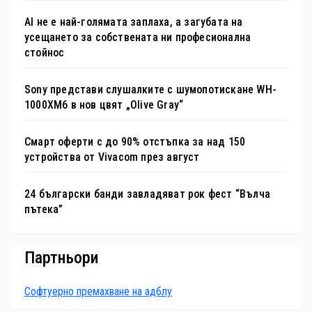
AI не е най-голямата заплаха, а загубата на
усещането за собствената ни професионална
стойнос
Sony представи слушалките с шумопотискане WH-
1000XM6 в нов цвят „Olive Gray“
Смарт оферти с до 90% отстъпка за над 150
устройства от Vivacom през август
24 български банди завладяват рок фест “Вълча
пътека”
Партньори
Софтуерно премахване на адблу