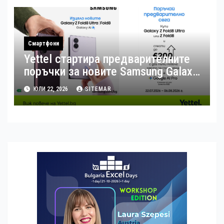
Смартфони
Yettel стартира предварителните
поръчки за новите Samsung Galaxy
Z Flip8, Fold8 и Fold8 Ultra
ЮЛИ 22, 2026
SITEMAR