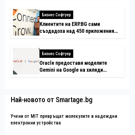
Бизнес Софтуер
Клиентите на ERP.BG сами
създадоха над 450 приложения
за ERP системата с помощта на
вградения в нея изкуствен
интелект
Бизнес Софтуер
Oracle предоставя моделите
Gemini на Google на хиляди
клиенти на бизнес приложения
Най-новото от Smartage.bg
Учени от MIT превръщат молекулите в надеждни
електронни устройства