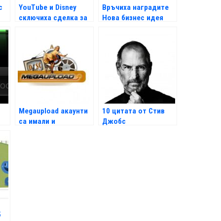
с
YouTube и Disney
Връчиха наградите
сключиха сделка за
Нова бизнес идея
видео серии
Megaupload акаунти
10 цитата от Стив
са имали и
Джобс
американски
политици
5