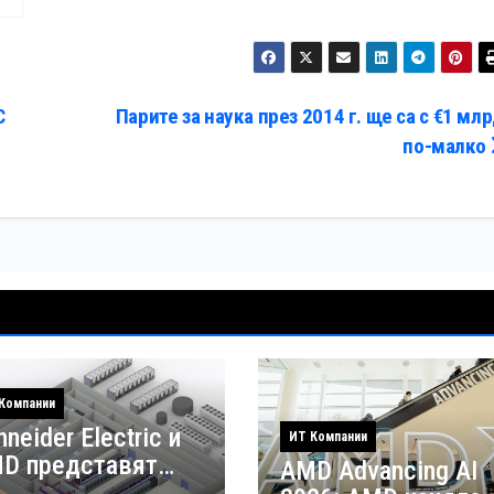
C
Парите за наука през 2014 г. ще са с €1 млр
по-малко
Компании
neider Electric и
ИТ Компании
D представят
AMD Advancing AI
рвия референтен