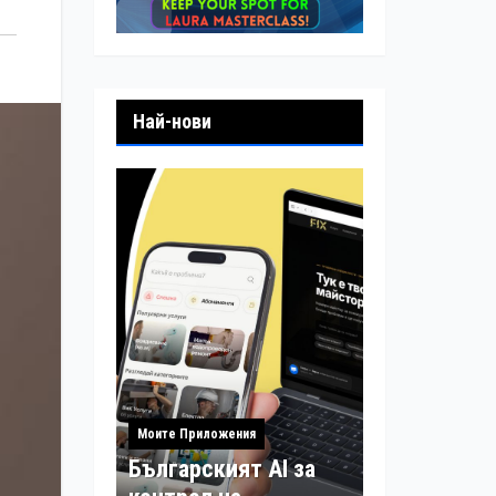
Най-нови
Моите Приложения
Българският AI за