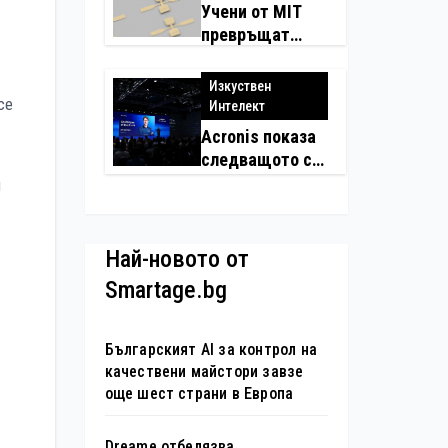
Учени от MIT
превръщат
молекулите в
надеждни
Изкуствен
електронни
се
Интелект
устройства
Acronis показа
следващото си
поколение
я
автономни
услуги
Най-новото от
Smartage.bg
Българският AI за контрол на
качествени майстори завзе
още шест страни в Европа
Dreame отбелязва