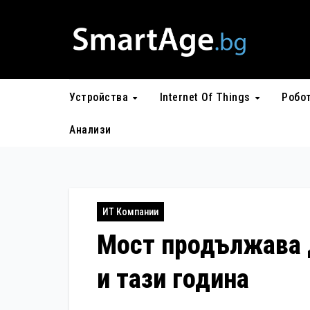
Skip
to
content
Устройства
Internet Of Things
Робо
Анализи
ИТ Компании
Мост продължава 
и тази година