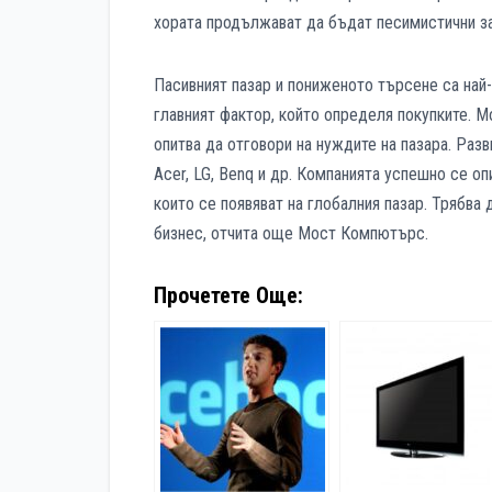
хората продължават да бъдат песимистични з
Пасивният пазар и пониженото търсене са най
главният фактор, който определя покупките. М
опитва да отговори на нуждите на пазара. Разв
Acer, LG, Benq и др. Компанията успешно се о
които се появяват на глобалния пазар. Трябва
бизнес, отчита още Мост Компютърс.
Прочетете Още: