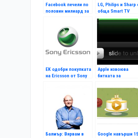
Facebook печели по
LG, Philips и Sharp 
половин милиард за
обща Smart TV
6 месеца
платформа
EK одобри покупката
Apple извоюва
на Ericsson от Sony
битката за
жестовото
отключване
Балмър: Вярвам в
Google навърши 1