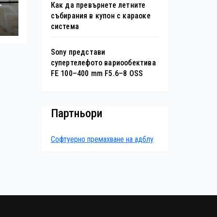
Как да превърнете летните
събирания в купон с караоке
я
система
Sony представи
супертелефото вариообектива
FE 100–400 mm F5.6–8 OSS
Партньори
Софтуерно премахване на адблу