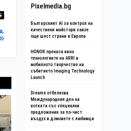
Pixelmedia.bg
Българският AI за контрол на
качествени майстори завзе
д.
още шест страни в Европа
HONOR пренася кино
технологиите на ARRI в
мобилното творчество на
събитието Imaging Technology
Launch
Dreame отбелязва
Международния ден на
котката със специални
предложения за по-чист
въздух в домовете с любимци