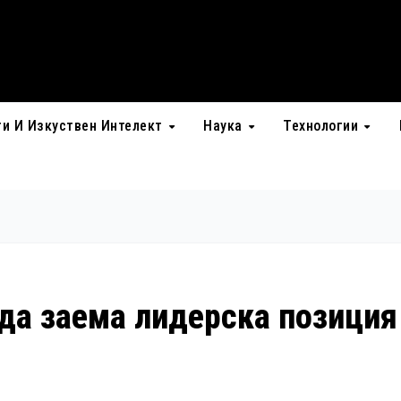
ти И Изкуствен Интелект
Наука
Технологии
да заема лидерска позиция