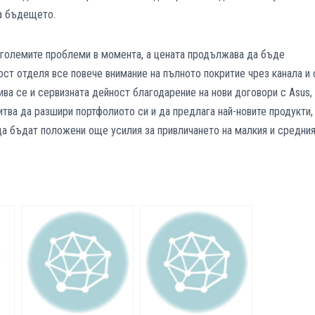
а бъдещето.
-големите проблеми в момента, а цената продължава да бъде
ост отделя все повече внимание на пълното покритие чрез канала и 
ива се и сервизната дейност благодарение на нови договори с Asus,
питва да разшири портфолиото си и да предлага най-новите продукти,
 да бъдат положени още усилия за привличането на малкия и средни