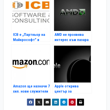
ICB е „Партньор на
AMD не проявява
Майкрософт" в
интерес към пазара
България за 2013 г.
за смартфони
Amazon ще назначи 7
Apple открива
хил. нови служители
център за
изследвания и
разработки в Тайв