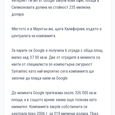
Интернет гигантът Google закупи нови офис площи в
Силиконовата долина на стойност 235 милиона
долара.
Мястото е в Маунтън вю, щата Калифорния, където е
централата на компанията.
За парите си Google е получила 6 сгради с обща площ
малко над 37 00 кв.м. Две от сградите в момента са
наети от специалиста по компютърна сигурност
Symantec като най-вероятно сега компанията ще
започне да плаща наем на Google.
До момента Google притежава около 326 000 кв.м.
площи, а в същото време заема още толкова като
наемател. Компанията закупи собствената си
централа през 2006 г. за 319 милиона долара. През