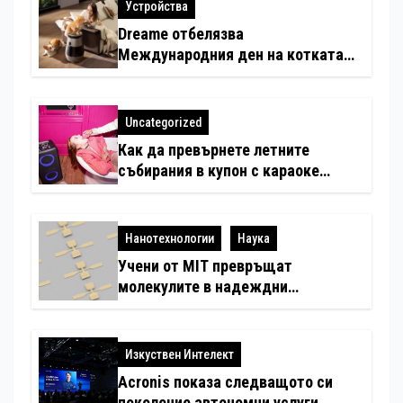
Устройства
Dreame отбелязва
Международния ден на котката
със специални предложения за
по-чист въздух в домовете с
любимци
Uncategorized
Как да превърнете летните
събирания в купон с караоке
система
Нанотехнологии
Наука
Учени от MIT превръщат
молекулите в надеждни
електронни устройства
Изкуствен Интелект
Acronis показа следващото си
поколение автономни услуги