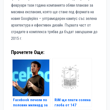
февруари тази година компанията обяви планове за
масивна експанзия, която ще стане под формата на
новия Googleplex – ултрамодерен кампус със зелена
архитектура и ефективен дизайн. Първата част от
сградите в комплекса трябва да бъдат завършени до
2015 г.
Прочетете Още:
Facebook печели по
RiM ще плати солена
половин милиард за
глоба от 147