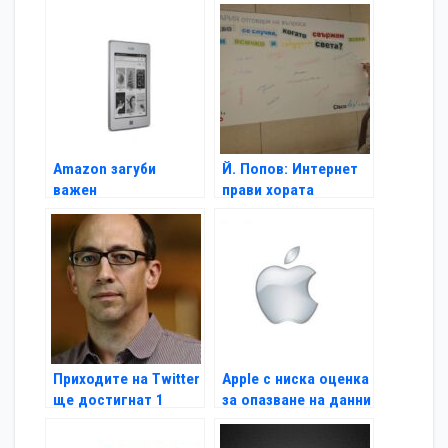
6 месеца
млн.долара
Amazon загуби
Й. Попов: Интернет
важен
прави хората
правителствен
активни по-дълго
договор
Приходите на Twitter
Apple с ниска оценка
ще достигнат 1
за опазване на данни
млрд. догодина