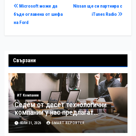
Навигация
Microsoft може да
Nissan ще си партнира с
бъде оглавена от шефа
iTunes Radio
на Ford
Свързани
ИТ Компании
Седем от десет технологични
компании у нас предлагат
хибридна работа
ЮЛИ 31, 2026
SMART REPORTER