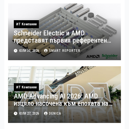
ИТ Компании
Schneider Electric и AMD
представят първия референтен
дизайн на платформата Helios за
ЮЛИ 30, 2026
SMART REPORTER
ускорено изграждане на фабрики
за ИИ
ИТ Компании
AMD Advancing AI 2026: AMD
изцяло насочена към епохата на
Агентния AI
ЮЛИ 27, 2026
DENICA