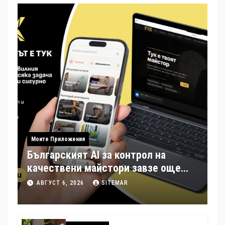
Моите Приложения
Българският AI за контрол на
качествени майстори завзе още
шест страни в Европа
АВГУСТ 6, 2026
SITEMAR