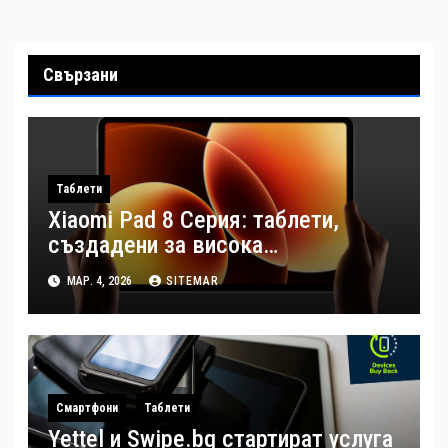
Свързани
Таблети
Xiaomi Pad 8 Серия: таблети,
създадени за висока
продуктивност в движение
МАР. 4, 2026
SITEMAR
Смартфони
Таблети
Yettel и Swipe.bg стартират услуга