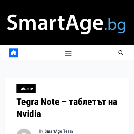
Skip
to
content
Таблети
Tegra Note – таблетът на
Nvidia
By
SmartAge Team