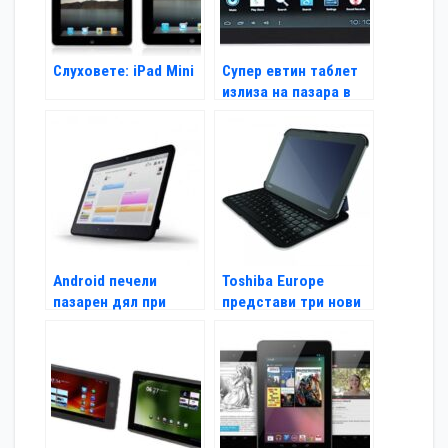
Слуховете: iPad Mini
Супер евтин таблет
излиза на пазара в
Индия
Android печели
Toshiba Europe
пазарен дял при
представи три нови
таблетите
таблети