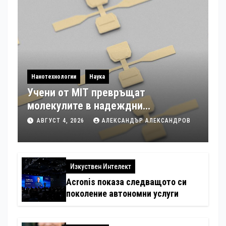
Нанотехнологии
Наука
Учени от MIT превръщат
молекулите в надеждни
електронни устройства
АВГУСТ 4, 2026
АЛЕКСАНДЪР АЛЕКСАНДРОВ
Изкуствен Интелект
Acronis показа следващото си
поколение автономни услуги