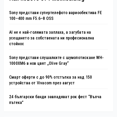
Sony представи супертелефото вариообектива FE
100–400 mm F5.6–8 OSS
AI не е най-голямата заплаха, а загубата на
усещането за собствената ни професионална
стойнос
Sony представи слушалките с шумопотискане WH-
1000XM6 в нов цвят „Olive Gray“
Смарт оферти с до 90% отстъпка за над 150
устройства от Vivacom през август
24 български банди завладяват рок фест “Вълча
пътека”