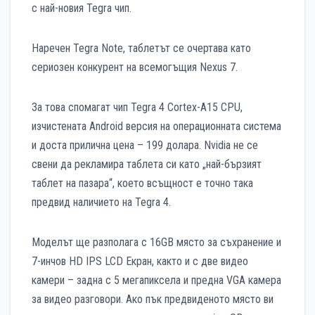
с най-новия Tegra чип.
Наречен Tegra Note, таблетът се очертава като
сериозен конкурент на всемогъщия Nexus 7.
За това спомагат чип Tegra 4 Cortex-A15 CPU,
изчистената Android версия на операционната система
и доста прилична цена – 199 долара. Nvidia не се
свени да рекламира таблета си като „най-бързият
таблет на пазара“, което всъщност е точно така
предвид наличието на Tegra 4.
Моделът ще разполага с 16GB място за съхранение и
7-инчов HD IPS LCD Екран, както и с две видео
камери – задна с 5 мегапиксела и предна VGA камера
за видео разговори. Ако пък предвиденото място ви