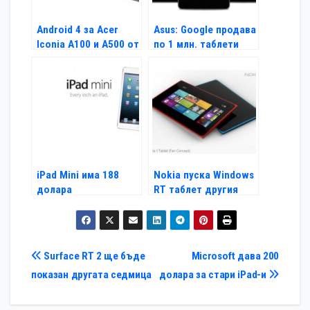
Android 4 за Acer
Asus: Google продава
Iconia A100 и A500 от
по 1 млн. таблети
другата седмица
Nexus 7 на месец
iPad Mini има 188
Nokia пуска Windows
долара
RT таблет другия
себестойност
месец
Навигация
Surface RT 2 ще бъде
Microsoft дава 200
показан другата седмица
долара за стари iPad-и