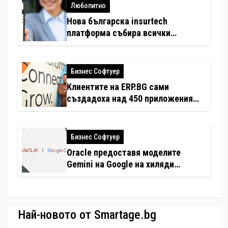
Любопитно
Нова българска insurtech
платформа събира всички
застраховки на едно място
Бизнес Софтуер
Клиентите на ERP.BG сами
създадоха над 450 приложения
за ERP системата с помощта на
вградения в нея изкуствен
интелект
Бизнес Софтуер
Oracle предоставя моделите
Gemini на Google на хиляди
клиенти на бизнес приложения
Най-новото от Smartage.bg