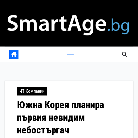
Skip
to
content
ИТ Компании
Южна Корея планира
първия невидим
небостъргач