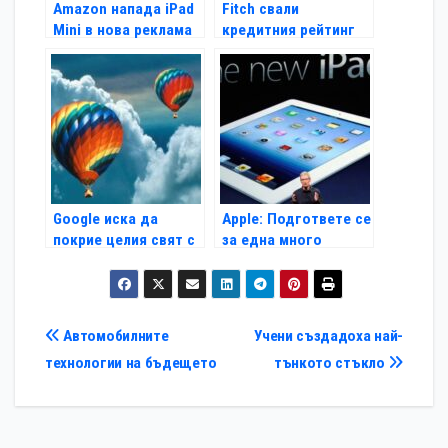
Amazon напада iPad
Fitch свали
Mini в нова реклама
кредитния рейтинг
на Sony
Google иска да
Apple: Подгответе се
покрие целия свят с
за една много
Wi-Fi чрез балони
натоварена есен
Навигация
Автомобилните
Учени създадоха най-
технологии на бъдещето
тънкото стъкло