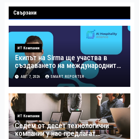
Свързани
ИТ Компании
Екипът на Sirma ще участва в
създаването на международните
стандарти за навлизане на
АВГ. 7, 2026
SMART REPORTER
изкуствен интелект в
хотелиерството
ИТ Компании
Седем от десет технологични
компании у нас предлагат