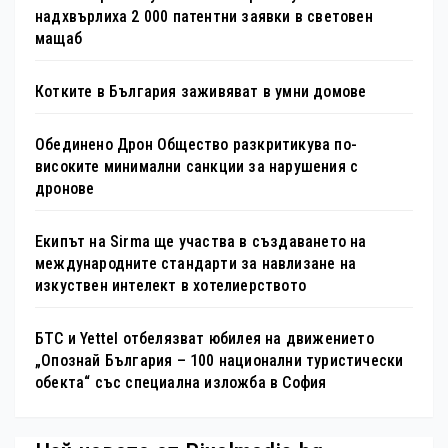
надхвърлиха 2 000 патентни заявки в световен
мащаб
Котките в България заживяват в умни домове
Обединено Дрон Общество разкритикува по-
високите минимални санкции за нарушения с
дронове
Екипът на Sirma ще участва в създаването на
международните стандарти за навлизане на
изкуствен интелект в хотелиерството
БТС и Yettel отбелязват юбилея на движението
„Опознай България – 100 национални туристически
обекта“ със специална изложба в София