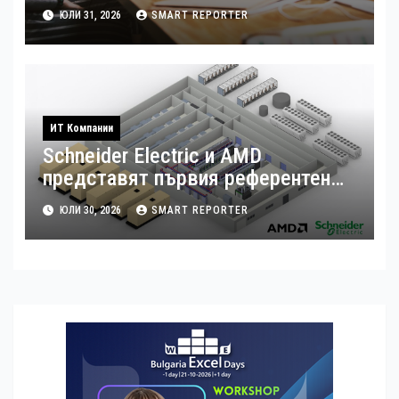
хибридна работа
ЮЛИ 31, 2026
SMART REPORTER
ИТ Компании
Schneider Electric и AMD
представят първия референтен
дизайн на платформата Helios за
ЮЛИ 30, 2026
SMART REPORTER
ускорено изграждане на фабрики
за ИИ