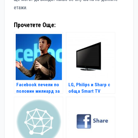
етажи.
Прочетете Още:
Facebook печели по
LG, Philips и Sharp с
половин милиард за
обща Smart TV
6 месеца
платформа