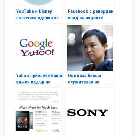
YouTube и Disney
Facebook с рекорден
сключиха сделка за
спад на акциите
видео серии
Yahoo привлече бивш
Осъдиха бивша
важен кадър на
служителка на
Google
Motorola на 4 години
затвор