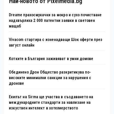
Най-новото от Pixelmedia.bg
Dreame прахосмукачки за мокро и сухо почистване
надхвърлиха 2 000 патентни заявки в световен
мащаб
Vivacom стартира с изненадващи Шок оферти през
август онлайн
Котките в България заживяват в умни домове
Обединено Дрон Общество разкритикува по-
високите минимални санкции за нарушения с
дронове
Екипът на Sirma ще участва в създаването на
международните стандарти за навлизане на
изкуствен интелект в хотелиерството