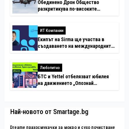
Обединено Дрон Общество
разкритикува по-високите
минимални санкции за нарушения
с дронове
ИТ Компании
Екипът на Sirma ще участва в
създаването на международните
стандарти за навлизане на
изкуствен интелект в
хотелиерството
Любопитно
БТС и Yettel отбелязват юбилея
на движението „Опознай
България – 100 национални
туристически обекта“ със
специална изложба в София
Най-новото от Smartage.bg
Dreame прахосмукачки за мокро и сухо почистване