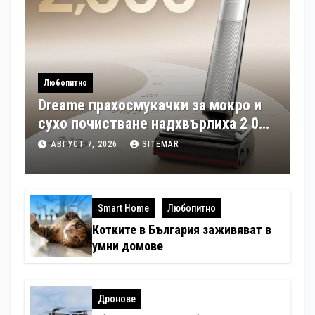
Любопитно
Dreame прахосмукачки за мокро и
сухо почистване надхвърлиха 2 000
патентни заявки в световен мащаб
АВГУСТ 7, 2026
SITEMAR
Smart Home
Любопитно
Котките в България заживяват в
умни домове
Дронове