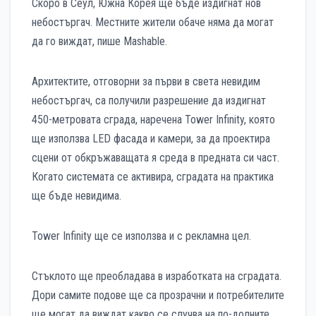
Скоро в Сеул, Южна Корея ще бъде издигнат нов
небостъргач. Местните жители обаче няма да могат
да го виждат, пише Mashable.
Архитектите, отговорни за първи в света невидим
небостъргач, са получили разрешение да издигнат
450-метровата сграда, наречена Tower Infinity, която
ще използва LED фасада и камери, за да проектира
сцени от обкръжаващата я среда в предната си част.
Когато системата се активира, сградата на практика
ще бъде невидима.
Tower Infinity ще се използва и с рекламна цел.
Стъклото ще преобладава в изработката на сградата.
Дори самите подове ще са прозрачни и потребителите
ще могат да виждат какво се случва на по-долните