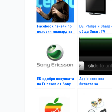
Facebook печели по
LG, Philips и Sharp 
половин милиард за
обща Smart TV
6 месеца
платформа
EK одобри покупката
Apple извоюва
на Ericsson от Sony
битката за
жестовото
отключване