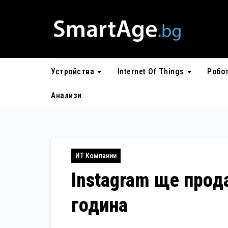
Skip
to
content
Устройства
Internet Of Things
Робо
Анализи
ИТ Компании
Instagram ще прод
година