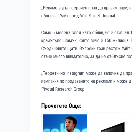
„Искаме в дългосрочен план да правим пари, но
обяснява Уайт пред Wall Street Journal.
Само 6 месеца след като обяви, че е стигнал 
крайъгълен камък, който вече е 150 милиона. 
Съединените щати. Въпреки този растеж Уайт с
стане много внимателно, за да не отблъсне по
„Теоретично Instagram може да започне да пр
кампания по продаването на реклами и може д
Pivotal Research Group.
Прочетете Още: