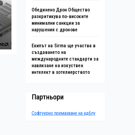
Обединено Дрон Общество
разкритикува по-високите
минимални санкции за
н
нарушения с дронове
s
Екипът на Sirma ще участва в
създаването на
международните стандарти за
навлизане на изкуствен
интелект в хотелиерството
Партньори
Софтуерно премахване на адблу