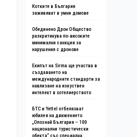
Котките в България
заживяват в умни домове
Обединено Дрон Общество
разкритикува по-високите
минимални санкции за
нарушения с дронове
Екипът на Sirma ще участва в
създаването на
международните стандарти за
навлизане на изкуствен
интелект в хотелиерството
БТС и Yettel отбелязват
юбилея на движението
„Опознай България – 100
национални туристически
обекта“ със специална