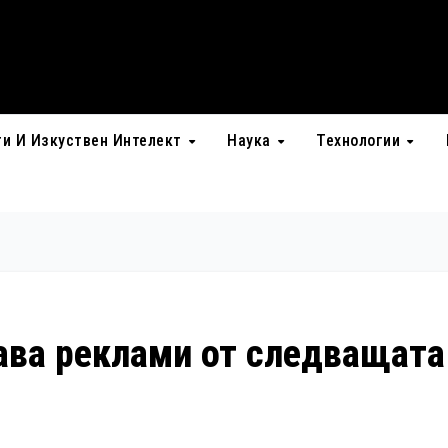
ти И Изкуствен Интелект
Наука
Технологии
ава реклами от следващата