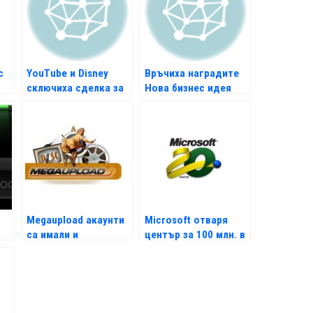
с
YouTube и Disney
Връчиха наградите
сключиха сделка за
Нова бизнес идея
видео серии
Megaupload акаунти
Microsoft отваря
са имали и
център за 100 млн. в
американски
Бразилия
политици