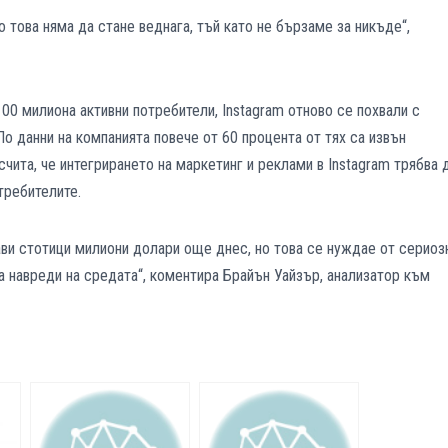
 това няма да стане веднага, тъй като не бързаме за никъде“,
100 милиона активни потребители, Instagram отново се похвали с
По данни на компанията повече от 60 процента от тях са извън
чита, че интегрирането на маркетинг и реклами в Instagram трябва 
требителите.
ави стотици милиони долари още днес, но това се нуждае от сериоз
а навреди на средата“, коментира Брайън Уайзър, анализатор към