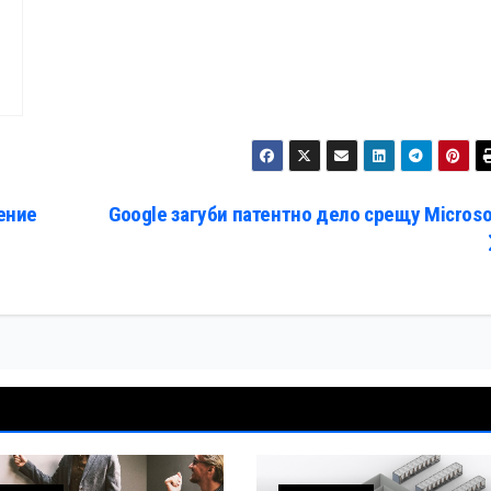
ение
Google загуби патентно дело срещу Microso