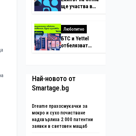
нарушения с
ще участва в
дронове
създаването на
международните
стандарти за
Любопитно
навлизане на
БТС и Yettel
изкуствен
отбелязват
интелект в
да
юбилея на
хотелиерството
движението
„Опознай
България – 100
на
Най-новото от
национални
Smartage.bg
туристически
обекта“ със
специална
Dreame прахосмукачки за
изложба в София
мокро и сухо почистване
надхвърлиха 2 000 патентни
заявки в световен мащаб