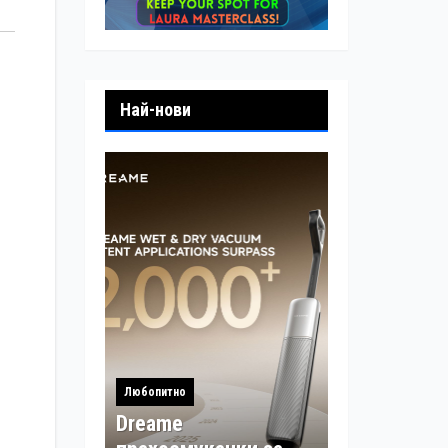
Най-нови
Любопитно
Dreame