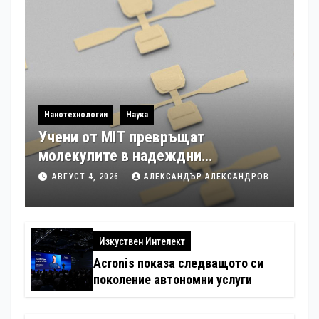
Нанотехнологии
Наука
Учени от MIT превръщат
молекулите в надеждни
електронни устройства
АВГУСТ 4, 2026
АЛЕКСАНДЪР АЛЕКСАНДРОВ
Изкуствен Интелект
Acronis показа следващото си
поколение автономни услуги