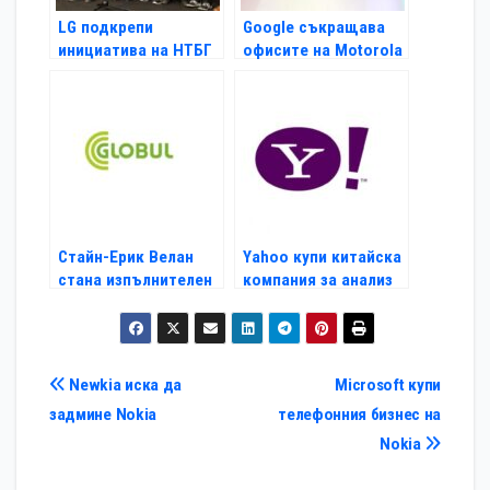
LG подкрепи
Google съкращава
инициатива на НТБГ
офисите на Motorola
с 10%
Стайн-Ерик Велан
Yahoo купи китайска
стана изпълнителен
компания за анализ
директор на Глобул
Навигация
Newkia иска да
Microsoft купи
задмине Nokia
телефонния бизнес на
Nokia