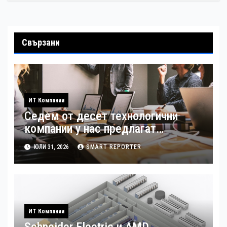
Свързани
ИТ Компании
Седем от десет технологични
компании у нас предлагат
хибридна работа
ЮЛИ 31, 2026
SMART REPORTER
ИТ Компании
Schneider Electric и AMD