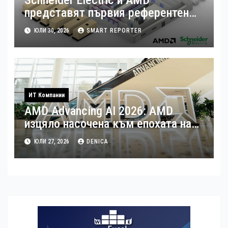
представят първия референтен
дизайн на платформата Helios за
ЮЛИ 30, 2026
SMART REPORTER
ускорено изграждане на фабрики
за ИИ
ИТ Компании
AMD Advancing AI 2026: AMD
изцяло насочена към епохата на
Агентния AI
ЮЛИ 27, 2026
DENICA