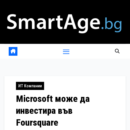
Skip
to
content
ИТ Компании
Microsoft може да
инвестира във
Foursquare