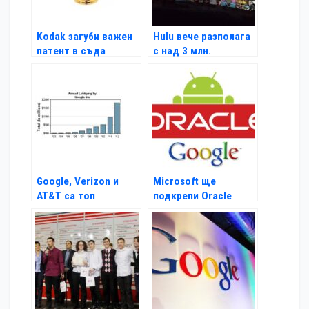
Kodak загуби важен
Hulu вече разполага
патент в съда
с над 3 млн.
плащащи абонати
Google, Verizon и
Microsoft ще
AT&T са топ
подкрепи Oracle
лобистите в САЩ
срещу Google