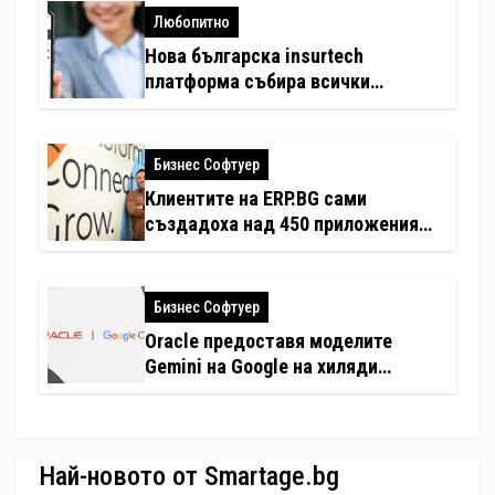
Любопитно
Нова българска insurtech
платформа събира всички
застраховки на едно място
Бизнес Софтуер
Клиентите на ERP.BG сами
създадоха над 450 приложения
за ERP системата с помощта на
вградения в нея изкуствен
интелект
Бизнес Софтуер
Oracle предоставя моделите
Gemini на Google на хиляди
клиенти на бизнес приложения
Най-новото от Smartage.bg