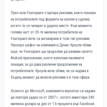
През юли Foursquare стартира реклами, които показва
на потребителите под формата на купони и сделки,
когато те се чекират в дадено място. Към момента
голяма част от 35-те милиона потребители на
Foursquare вече са ангажирани в този тип реклами.
Наскоро шефът на компанията Денис Кроули обяви
още, че Foursquare ще продължи да развива своето
Android приложение, което използва пасивната
локация, за да дава различни предложения на
потребителите. Кроули вече обяви, че се надява в
бъдещ момент да включи реклами и в тази сфера.
Колкото до Microsoft, компанията вероятно се надява
да повтори удара си от 2007 г., когато инвестира 240
милиона долара за дял от 1.6 процента във Facebook.