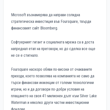
Microsoft възнамерява да направи солидна
стратегическа инвестиция във Foursquare, твърди
финансовият сайт Bloomberg.
Софтуерният гигант и социалната мрежа са в доста
напреднал етап на преговори, но до сделка все още
не се е стигнало.
Foursquare наскоро обяви по-високи от очакваните
приходи, което позволява на компанията не само да
търси финансови инжекции от големи технологични
играчи, но и да договори по-добри условия на
плащането на своя 41-милионен дълг към Silver Lake
Waterman и няколко други частни инвестиционни
фондове.