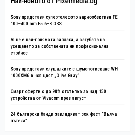
Най-новото от Pixelmedia.bg
Sony представи супертелефото вариообектива FE
100–400 mm F5.6–8 OSS
AI не е най-голямата заплаха, а загубата на
усещането за собствената ни професионална
стойнос
Sony представи слушалките с шумопотискане WH-
1000XM6 в нов цвят „Olive Gray“
Смарт оферти с до 90% отстъпка за над 150
устройства от Vivacom през август
24 български банди завладяват рок фест “Вълча
пътека”