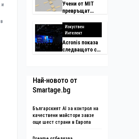
Учени от MIT
 и
превръщат
молекулите в
 в
надеждни
Изкуствен
електронни
Интелект
устройства
Acronis показа
следващото си
поколение
автономни
услуги
Най-новото от
Smartage.bg
Българският AI за контрол на
качествени майстори завзе
още шест страни в Европа
Dreame отбелязва