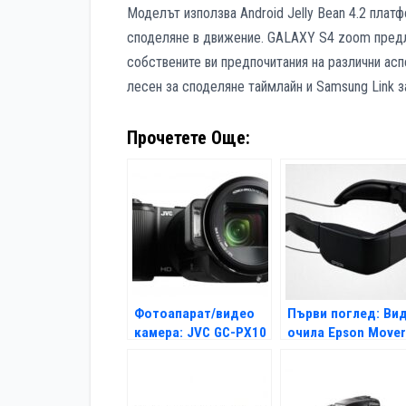
Моделът използва Android Jelly Bean 4.2 плат
споделяне в движение. GALAXY S4 zoom предла
собствените ви предпочитания на различни аспе
лесен за споделяне таймлайн и Samsung Link з
Прочетете Още:
Фотоапарат/видео
Първи поглед: Ви
камера: JVC GC-PX10
очила Epson Mover
BT-100