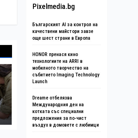
Pixelmedia.bg
Българският AI за контрол на
качествени майстори завзе
още шест страни в Европа
HONOR пренася кино
технологиите на ARRI в
мобилното творчество на
събитието Imaging Technology
Launch
Dreame отбелязва
Международния ден на
0
котката със специални
предложения за по-чист
въздух в домовете с любимци