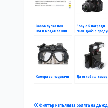
Canon пуска нов
Sony с 5 награди
DSLR модел за 800
"Най-добър проду
долара
на годината
Камера за гмуркачи
Да сглобиш камер
Навигация
Филтър изпълнява ролята на дъжд