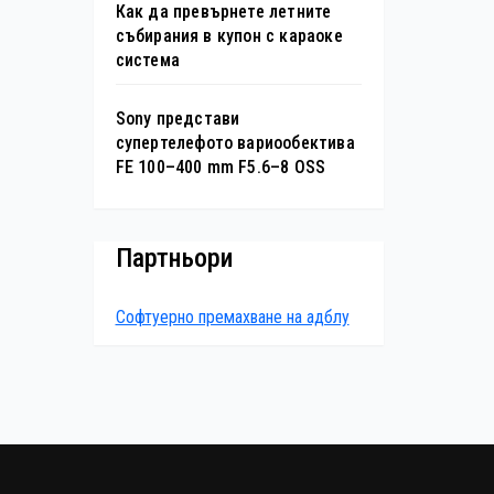
Как да превърнете летните
събирания в купон с караоке
система
Sony представи
супертелефото вариообектива
FE 100–400 mm F5.6–8 OSS
Партньори
Софтуерно премахване на адблу