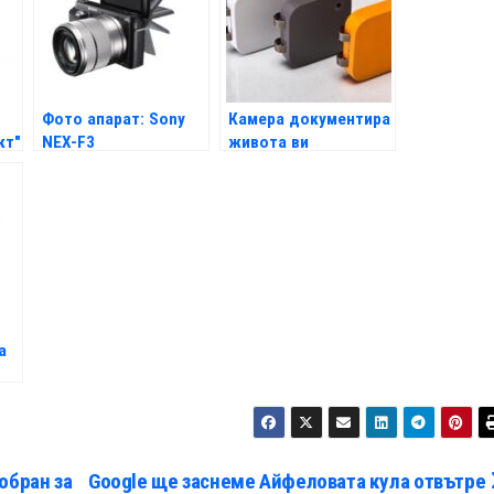
Фото апарат: Sony
Камера документира
кт"
NEX-F3
живота ви
а
обран за
Google ще заснеме Айфеловата кула отвътре