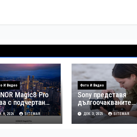
о И Видео
Фото И Видео
NOR Magic8 Pro
Sony представя
ва с подчертан
дългоочакваните
кус върху
Alpha 7 V и FE 28-7
. 9, 2026
SITEMAR
ДЕК. 3, 2025
SITEMAR
щната фотография
f/3.5-5.6 I