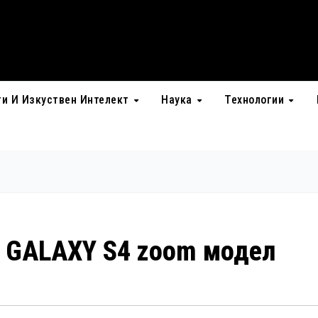
ти И Изкуствен Интелект
Наука
Технологии
в GALAXY S4 zoom модел