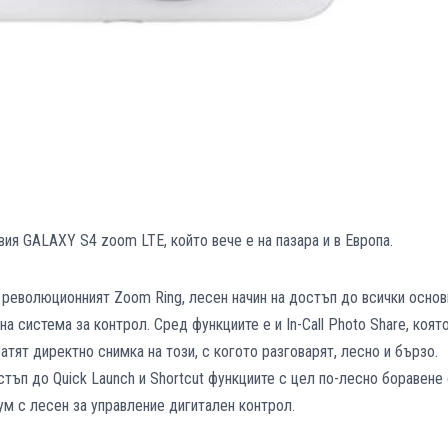
вия GALAXY S4 zoom LTE, който вече е на пазара и в Европа.
революционният Zoom Ring, лесен начин на достъп до всички основ
а система за контрол. Сред функциите е и In-Call Photo Share, коят
атят директно снимка на този, с когото разговарят, лесно и бързо.
тъп до Quick Launch и Shortcut функциите с цел по-лесно боравене
ум с лесен за управление дигитален контрол.