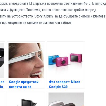
форма, а модерната LTE връзка позволява светкавичен 4G LTE ъплоуд
га и функцията Touchwiz, която позволява настройки според
кти на устройството, Story Album, за да събирате снимки и клипове
а прехвърляне на снимки на лаптоп или таблет.
део
Google представи
Фотоапарат: Nikon
io
визията си за
Coolpix S30
очилата на
бъдещето