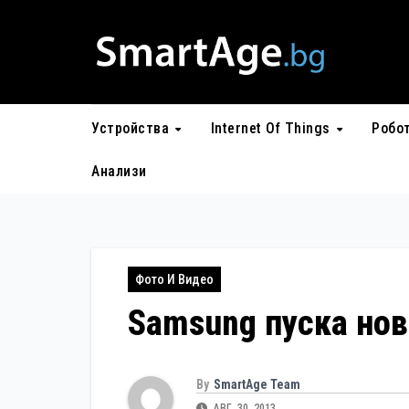
Skip
to
content
Устройства
Internet Of Things
Робо
Анализи
Фото И Видео
Samsung пуска но
By
SmartAge Team
АВГ. 30, 2013