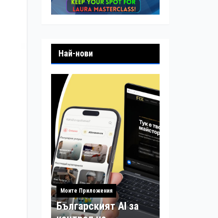
Най-нови
Моите Приложения
Българският AI за