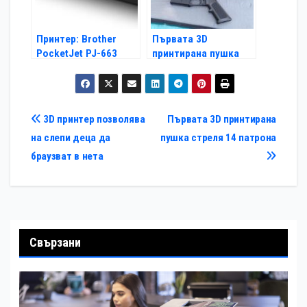
Принтер: Brother
Първата 3D
PocketJet PJ-663
принтирана пушка
стреля 14 патрона
Навигация
3D принтер позволява
Първата 3D принтирана
на слепи деца да
пушка стреля 14 патрона
браузват в нета
Свързани