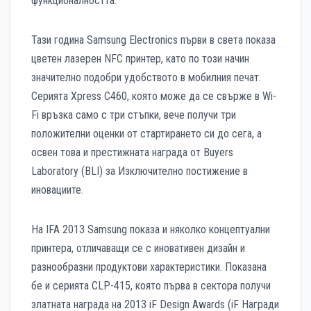
функционалността.
Тази година Samsung Electronics първи в света показа
цветен лазерен NFC принтер, като по този начин
значително подобри удобството в мобилния печат.
Серията Xpress C460, която може да се свърже в Wi-
Fi връзка само с три стъпки, вече получи три
положителни оценки от стартирането си до сега, а
освен това и престижната награда от Buyers
Laboratory (BLI) за Изключително постижение в
иновациите.
На IFA 2013 Samsung показа и няколко концептуални
принтера, отличаващи се с иновативен дизайн и
разнообразни продуктови характеристики. Показана
бе и серията CLP-415, която първа в сектора получи
златната награда на 2013 iF Design Awards (iF Награди