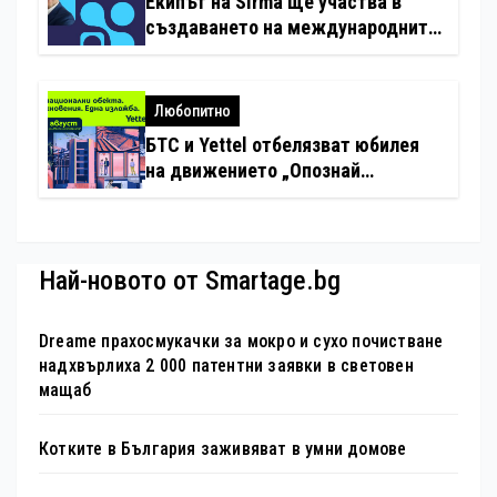
Екипът на Sirma ще участва в
създаването на международните
стандарти за навлизане на
изкуствен интелект в
хотелиерството
Любопитно
БТС и Yettel отбелязват юбилея
на движението „Опознай
България – 100 национални
туристически обекта“ със
специална изложба в София
Най-новото от Smartage.bg
Dreame прахосмукачки за мокро и сухо почистване
надхвърлиха 2 000 патентни заявки в световен
мащаб
Котките в България заживяват в умни домове