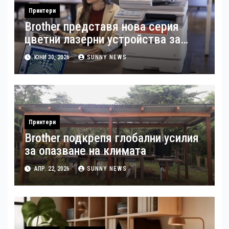
Принтери
Brother представя нова серия
цветни лазерни устройства за
бизнеса
ЮНИ 30, 2026
SUNNY NEWS
Принтери
Brother подкрепя глобални усилия
за опазване на климата
АПР. 22, 2026
SUNNY NEWS