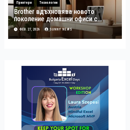
Принтери
Технологии
Brother вдъхновява новото
поколение домашни офиси с
интелигентни печатни решения
ФЕВ. 27, 2026
SUNNY NEWS