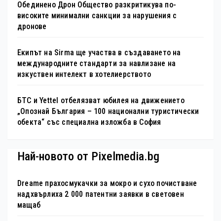
Обединено Дрон Общество разкритикува по-
високите минимални санкции за нарушения с
дронове
Екипът на Sirma ще участва в създаването на
международните стандарти за навлизане на
изкуствен интелект в хотелиерството
БТС и Yettel отбелязват юбилея на движението
„Опознай България – 100 национални туристически
обекта“ със специална изложба в София
Най-новото от Pixelmedia.bg
Dreame прахосмукачки за мокро и сухо почистване
надхвърлиха 2 000 патентни заявки в световен
мащаб