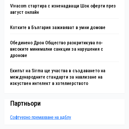
Vivacom стартира с изненадващи Шок оферти през
август онлайн
Котките в България заживяват в умни домове
Обединено Дрон Общество разкритикува по-
високите минимални санкции за нарушения с
дронове
Екипът на Sirma ще участва в създаването на
международните стандарти за навлизане на
изкуствен интелект в хотелиерството
Партньори
Софтуерно премахване на адблу