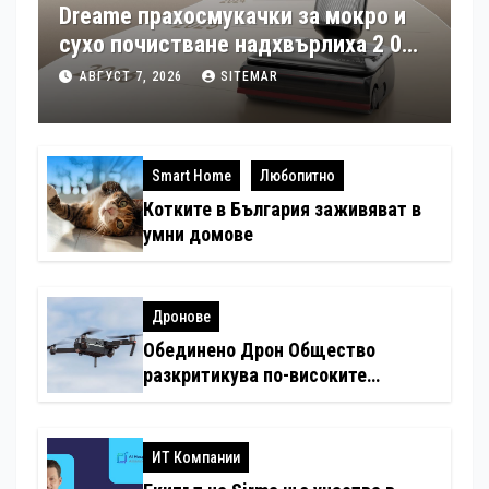
Dreame прахосмукачки за мокро и
сухо почистване надхвърлиха 2 000
патентни заявки в световен мащаб
АВГУСТ 7, 2026
SITEMAR
Smart Home
Любопитно
Котките в България заживяват в
умни домове
Дронове
Обединено Дрон Общество
разкритикува по-високите
минимални санкции за нарушения
с дронове
ИТ Компании