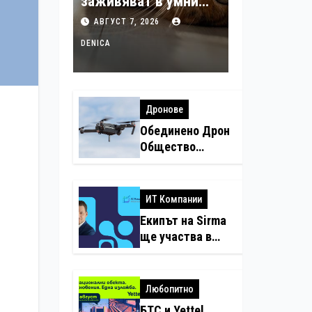
заживяват в умни
домове
АВГУСТ 7, 2026
DENICA
Дронове
Обединено Дрон
Общество
разкритикува по-
високите
минимални
ИТ Компании
санкции за
Екипът на Sirma
нарушения с
ще участва в
дронове
създаването на
международните
стандарти за
Любопитно
навлизане на
БТС и Yettel