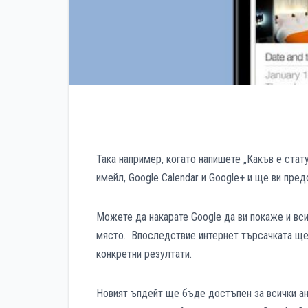
Така например, когато напишете „Какъв е стат
имейл, Google Calendar и Google+ и ще ви пре
Можете да накарате Google да ви покаже и вси
място. Впоследствие интернет търсачката ще п
конкретни резултати.
Новият ъпдейт ще бъде достъпен за всички анг