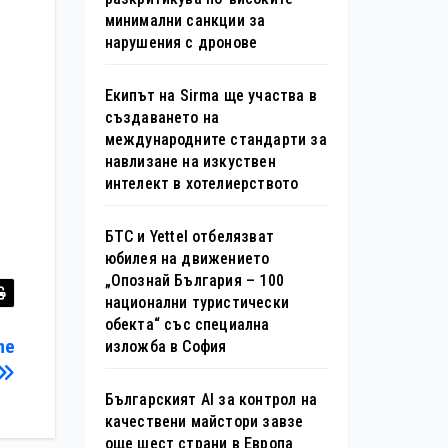
минимални санкции за
нарушения с дронове
Екипът на Sirma ще участва в
създаването на
международните стандарти за
навлизане на изкуствен
интелект в хотелиерството
БТС и Yettel отбелязват
юбилея на движението
„Опознай България – 100
национални туристически
обекта“ със специална
me
изложба в София
Българският AI за контрол на
качествени майстори завзе
още шест страни в Европа