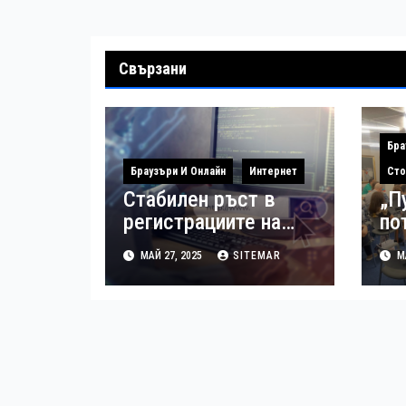
Свързани
Бра
Браузъри И Онлайн
Интернет
Сто
Стабилен ръст в
„П
регистрациите на
по
европейския домейн
Бъ
МАЙ 27, 2025
SITEMAR
МА
.eu у нас
ма
по
пр
на
тъ
Бъ
пр