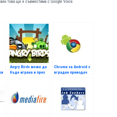
Освен това ще е съвместима с Google Voice.
Angry Birds може да
Chrome за Android с
ки
бъде играна и през
вграден преводач
Timeline