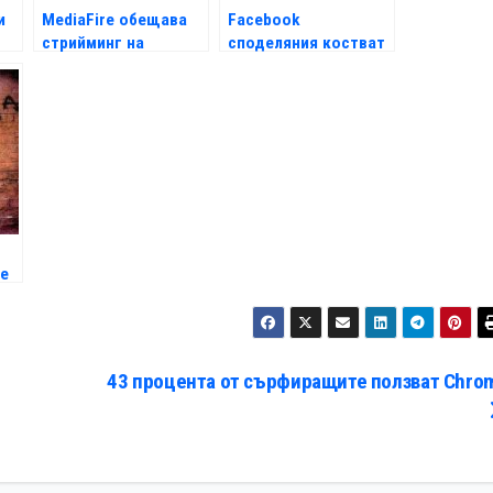
и
MediaFire обещава
Facebook
стрийминг на
споделяния костват
съхранявана
работата на млади
мултимедия
хора
е
43 процента от сърфиращите ползват Chro