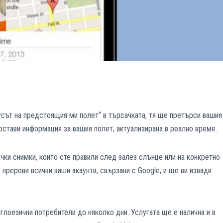
усът на предстоящия ми полет“ в търсачката, тя ще претърси вашия
достави информация за вашия полет, актуализирана в реално време.
чки снимки, които сте правили след залез слънце или на конкретно
рерови всички ваши акаунти, свързани с Google, и ще ви извади
лоезични потребители до няколко дни. Услугата ще е налична и в