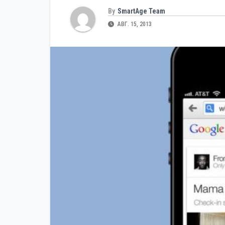
By
SmartAge Team
АВГ. 15, 2013