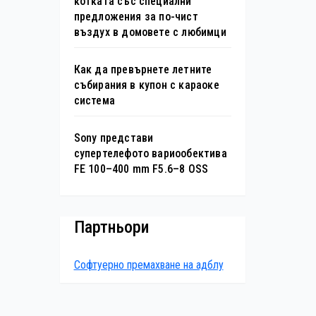
котката със специални
предложения за по-чист
въздух в домовете с любимци
Как да превърнете летните
събирания в купон с караоке
система
Sony представи
супертелефото вариообектива
FE 100–400 mm F5.6–8 OSS
Партньори
Софтуерно премахване на адблу