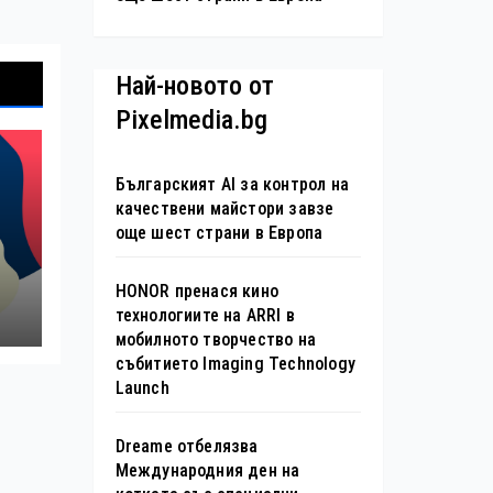
Най-новото от
Pixelmedia.bg
Българският AI за контрол на
качествени майстори завзе
още шест страни в Европа
HONOR пренася кино
е
технологиите на ARRI в
мобилното творчество на
събитието Imaging Technology
я
Launch
Dreame отбелязва
Международния ден на