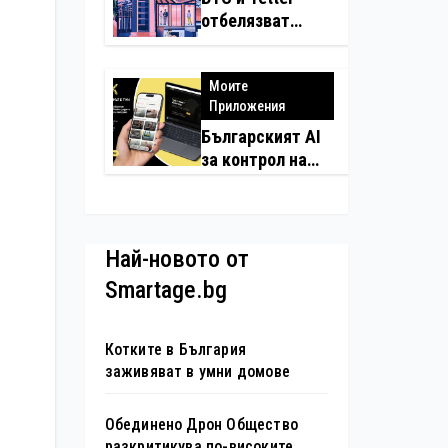
изкуствен
отбелязват
интелект в
юбилея на
хотелиерството
движението
Моите
„Опознай
Приложения
България – 100
национални
Българският AI
туристически
за контрол на
обекта“ със
качествени
специална
майстори завзе
изложба в София
още шест
страни в Европа
Най-новото от
Smartage.bg
Котките в България
заживяват в умни домове
Обединено Дрон Общество
разкритикува по-високите