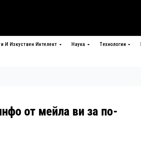
ти И Изкуствен Интелект
Наука
Технологии
нфо от мейла ви за по-