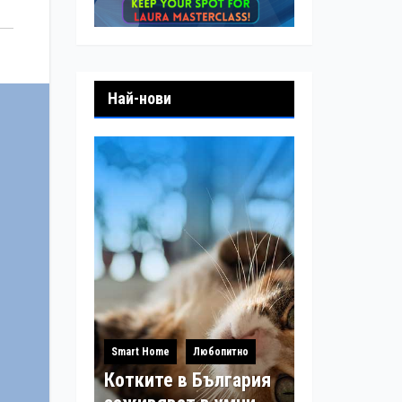
Най-нови
Smart Home
Любопитно
Котките в България