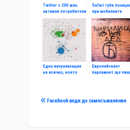
Twitter с 200 млн.
Safari губи позици
активни потребители
при мобилните
месечно
браузъри
Една визуализация
Европейският
на всичко, което
парламент ще пиш
Gmail знае за вас
на български с
кирилица
Навигация
Facebook води до самосъжаление