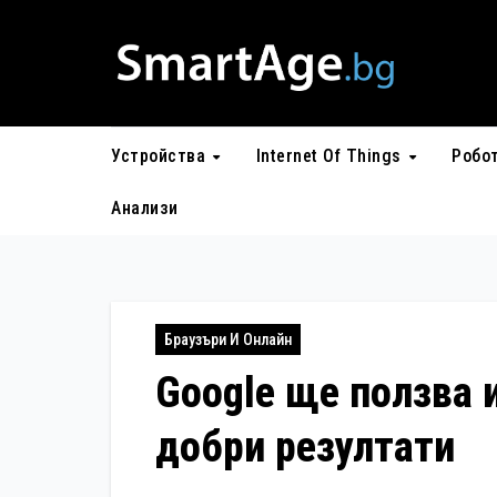
Skip
to
content
Устройства
Internet Of Things
Робо
Анализи
Браузъри И Онлайн
Google ще ползва и
добри резултати