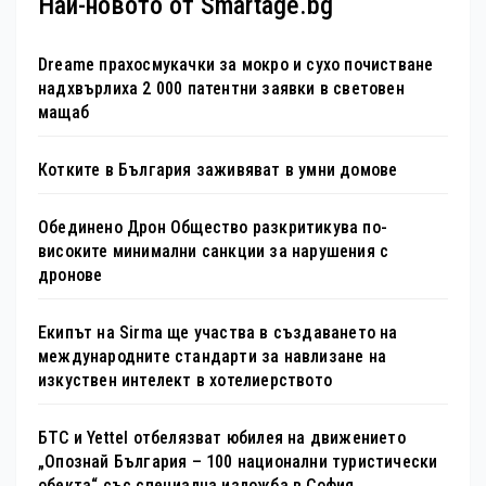
Най-новото от Smartage.bg
Dreame прахосмукачки за мокро и сухо почистване
надхвърлиха 2 000 патентни заявки в световен
мащаб
Котките в България заживяват в умни домове
Обединено Дрон Общество разкритикува по-
високите минимални санкции за нарушения с
дронове
Екипът на Sirma ще участва в създаването на
международните стандарти за навлизане на
изкуствен интелект в хотелиерството
БТС и Yettel отбелязват юбилея на движението
„Опознай България – 100 национални туристически
обекта“ със специална изложба в София