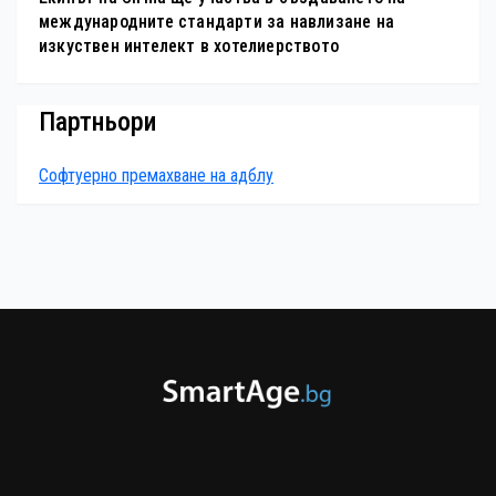
международните стандарти за навлизане на
изкуствен интелект в хотелиерството
Партньори
Софтуерно премахване на адблу