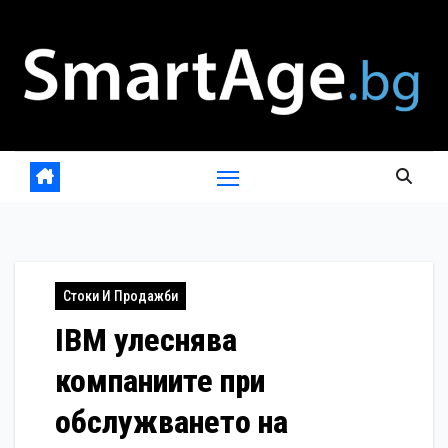
Skip
to
content
Стоки И Продажби
IBM улеснява
компаниите при
обслужването на