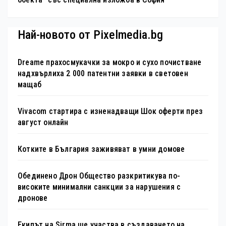
Най-новото от Pixelmedia.bg
Dreame прахосмукачки за мокро и сухо почистване
надхвърлиха 2 000 патентни заявки в световен
мащаб
Vivacom стартира с изненадващи Шок оферти през
август онлайн
Котките в България заживяват в умни домове
Обединено Дрон Общество разкритикува по-
високите минимални санкции за нарушения с
дронове
Екипът на Sirma ще участва в създаването на