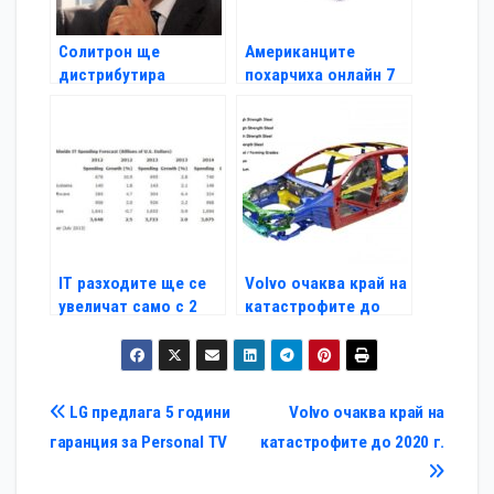
Солитрон ще
Американците
дистрибутира
похарчиха онлайн 7
решенията на D-Link
млрд. за седмица
в България
IT разходите ще се
Volvo очаква край на
увеличат само с 2
катастрофите до
процента
2020 г.
Навигация
LG предлага 5 години
Volvo очаква край на
гаранция за Personal TV
катастрофите до 2020 г.