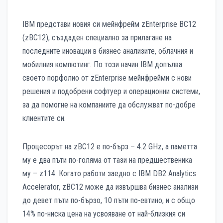
IBM представи новия си мейнфрейм zEnterprise BC12
(zBC12), създаден специално за прилагане на
последните иновации в бизнес анализите, облачния и
мобилния компютинг. По този начин IBM допълва
своето порфолио от zEnterprise мейнфрейми с нови
решения и подобрени софтуер и операционни системи,
за да помогне на компаниите да обслужват по-добре
клиентите си.
Процесорът на zBC12 е по-бърз – 4.2 GHz, а паметта
му е два пъти по-голяма от тази на предшественика
му – z114. Когато работи заедно с IBM DB2 Analytics
Accelerator, zBC12 може да извършва бизнес анализи
до девет пъти по-бързо, 10 пъти по-евтино, и с общо
14% по-ниска цена на усвояване от най-близкия си