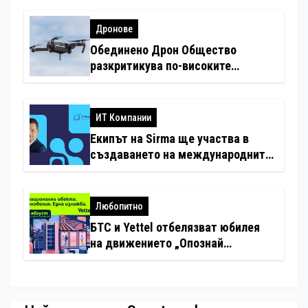
Дронове
Обединено Дрон Общество
разкритикува по-високите
минимални санкции за нарушения
с дронове
ИТ Компании
Екипът на Sirma ще участва в
създаването на международните
стандарти за навлизане на
изкуствен интелект в
хотелиерството
Любопитно
БТС и Yettel отбелязват юбилея
на движението „Опознай
България – 100 национални
туристически обекта“ със
специална изложба в София