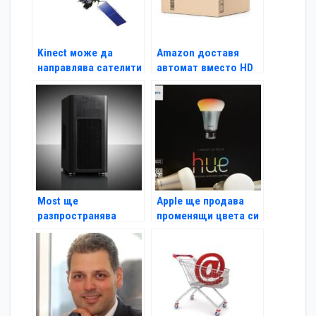
Kinect може да
Amazon доставя
направлява сателити
автомат вместо HD
в орбита
телевизор
Most ще
Apple ще продава
разпространява
променящи цвета си
продуктите на
крушки
Fractal Design