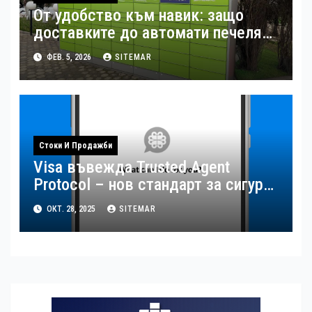
От удобство към навик: защо
доставките до автомати печелят
потребителите
ФЕВ. 5, 2026
SITEMAR
Стоки И Продажби
Visa въвежда Trusted Agent
Protocol – нов стандарт за сигурна
AI търговия
ОКТ. 28, 2025
SITEMAR