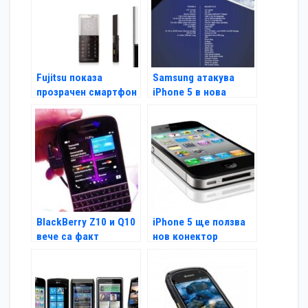
Fujitsu показа
Samsung атакува
прозрачен смартфон
iPhone 5 в нова
реклама
BlackBerry Z10 и Q10
iPhone 5 ще ползва
вече са факт
нов конектор