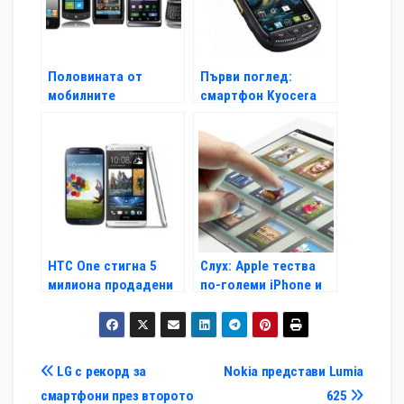
Половината от
Първи поглед:
мобилните
смартфон Kyocera
потребители влизат
Torque
онлайн
HTC One стигна 5
Слух: Apple тества
милиона продадени
по-големи iPhone и
бройки
iPad
Навигация
LG с рекорд за
Nokia представи Lumia
смартфони през второто
625