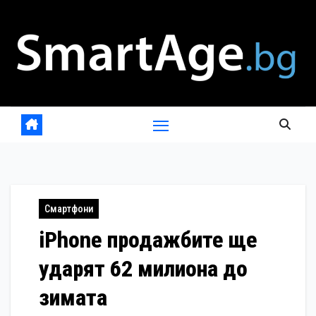
Skip
to
content
Смартфони
iPhone продажбите ще
ударят 62 милиона до
зимата