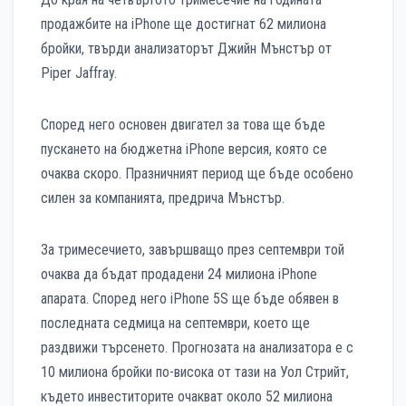
продажбите на iPhone ще достигнат 62 милиона
бройки, твърди анализаторът Джийн Мънстър от
Piper Jaffray.
Според него основен двигател за това ще бъде
пускането на бюджетна iPhone версия, която се
очаква скоро. Празничният период ще бъде особено
силен за компанията, предрича Мънстър.
За тримесечието, завършващо през септември той
очаква да бъдат продадени 24 милиона iPhone
апарата. Според него iPhone 5S ще бъде обявен в
последната седмица на септември, което ще
раздвижи търсенето. Прогнозата на анализатора е с
10 милиона бройки по-висока от тази на Уол Стрийт,
където инвеститорите очакват около 52 милиона