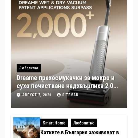
Любопитно
Dreame прахосмукачки за мокро и
сухо почистване надхвърлиха 2 000
патентни заявки в световен мащаб
АВГУСТ 7, 2026
SITEMAR
Smart Home
Любопитно
Котките в България заживяват в