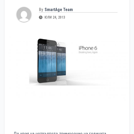
By
SmartAge Team
ЮЛИ 24, 2013
До края на четвъртото тримесечие на годината