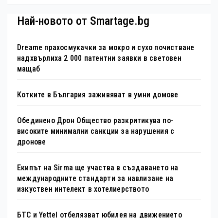
специална изложба в София
Най-новото от Smartage.bg
Dreame прахосмукачки за мокро и сухо почистване
надхвърлиха 2 000 патентни заявки в световен
мащаб
Котките в България заживяват в умни домове
Обединено Дрон Общество разкритикува по-
високите минимални санкции за нарушения с
дронове
Екипът на Sirma ще участва в създаването на
международните стандарти за навлизане на
изкуствен интелект в хотелиерството
БТС и Yettel отбелязват юбилея на движението