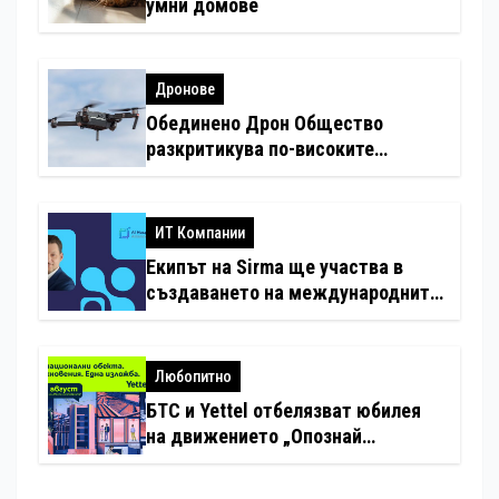
умни домове
Дронове
Обединено Дрон Общество
разкритикува по-високите
минимални санкции за нарушения
с дронове
ИТ Компании
Екипът на Sirma ще участва в
създаването на международните
стандарти за навлизане на
изкуствен интелект в
хотелиерството
Любопитно
БТС и Yettel отбелязват юбилея
на движението „Опознай
България – 100 национални
туристически обекта“ със