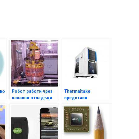
ово
Робот работи чрез
Thermaltake
канални отпадъци
представи
геймърската кутия
Chaser A41