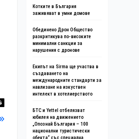
Котките в България
заживяват в умни домове
Обединено Дрон Общество
разкритикува по-високите
минимални санкции за
нарушения с дронове
Екипът на Sirma ще участва в
създаването на
международните стандарти за
навлизане на изкуствен
интелект в хотелиерството
БТС и Yettel отбелязват
юбилея на движението
„Опознай България – 100
национални туристически
обекта“ със специална