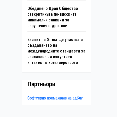
Обединено Дрон Общество
разкритикува по-високите
минимални санкции за
нарушения с дронове
Екипът на Sirma ще участва в
създаването на
международните стандарти за
навлизане на изкуствен
интелект в хотелиерството
Партньори
Софтуерно премахване на адблу