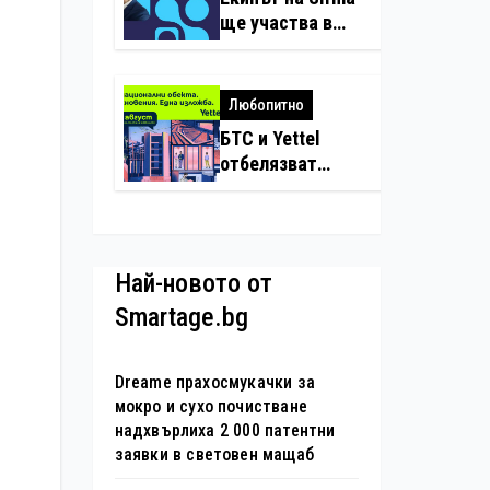
нарушения с
ще участва в
дронове
създаването на
международните
стандарти за
Любопитно
навлизане на
БТС и Yettel
изкуствен
отбелязват
интелект в
юбилея на
хотелиерството
движението
„Опознай
България – 100
Най-новото от
национални
Smartage.bg
туристически
обекта“ със
специална
Dreame прахосмукачки за
изложба в София
мокро и сухо почистване
надхвърлиха 2 000 патентни
заявки в световен мащаб