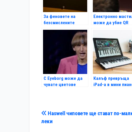
За феновете на
Електронно масти
безсмислените
може да убие QR
джаджи
кода
С Eyeborg може да
Калъф превръща
чувате цветове
iPad-а в мини пиан
Навигация
Haswell чиповете ще стават по-малк
леки