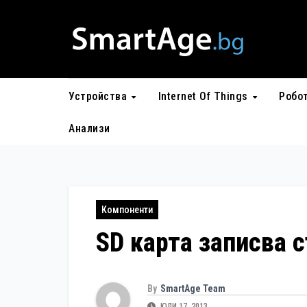
Skip
to
content
Устройства
Internet Of Things
Робо
Анализи
Компоненти
SD карта записва 
By
SmartAge Team
ЮЛИ 17, 2013