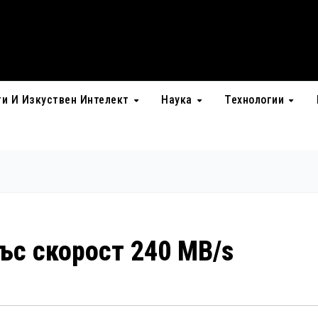
ти И Изкуствен Интелект
Наука
Технологии
със скорост 240 MB/s