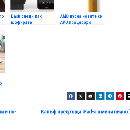
ло
Dash следи как
AMD пусна новите си
шофирате
APU процесори
о
и и по-
Калъф превръща iPad-а в мини пиано