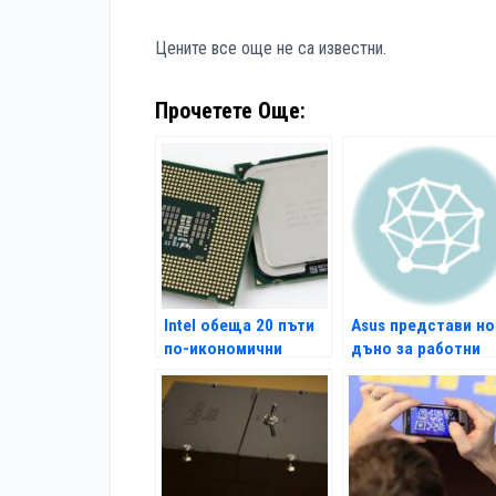
Цените все още не са известни.
Прочетете Още:
Intel обеща 20 пъти
Asus представи н
по-икономични
дъно за работни
процесори през
станции
2013-а