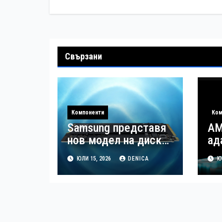
Свързани
Компоненти
Ком
Samsung представя
AM
нов модел на диска
ад
990 SSD с висока
па
ЮЛИ 15, 2026
DENICA
ЮЛ
производителност
ко
иподобрена
во
енергийна
ефективност