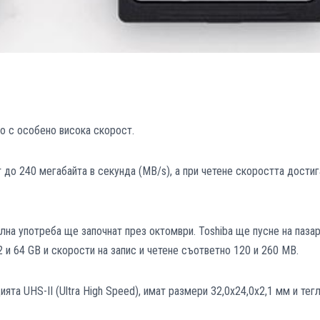
Po с особено висока скорост.
т до 240 мегабайта в секунда (MB/s), а при четене скоростта достиг
лна употреба ще започнат през октомври. Toshiba ще пусне на паза
2 и 64 GB и скорости на запис и четене съответно 120 и 260 MB.
ята UHS-II (Ultra High Speed), имат размери 32,0х24,0х2,1 мм и тег