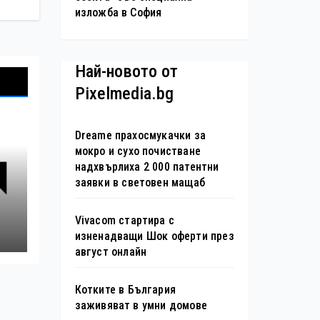
изложба в София
Най-новото от
Pixelmedia.bg
Dreame прахосмукачки за
мокро и сухо почистване
надхвърлиха 2 000 патентни
заявки в световен мащаб
я
Vivacom стартира с
изненадващи Шок оферти през
август онлайн
Котките в България
заживяват в умни домове