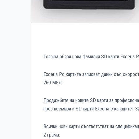
Toshiba обяви нова фамилия SD карти Exceria 
Exceria Po картите записват данни със скорос
260 MB/s.
Продажбите на новите SD карти за професиона
през ноември и SD карти Exceria с капацитет 3
Всички нови карти съответстват на спецификаци
2 грама.