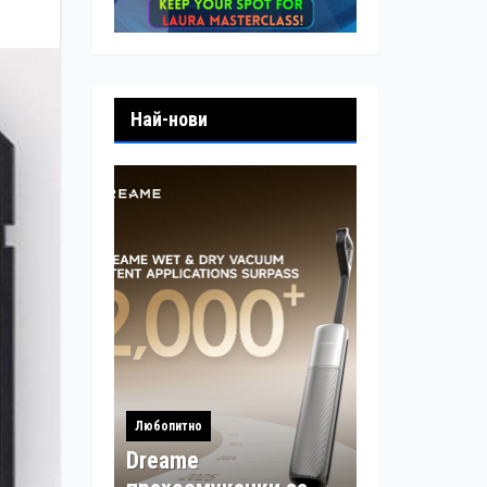
Най-нови
Любопитно
Dreame