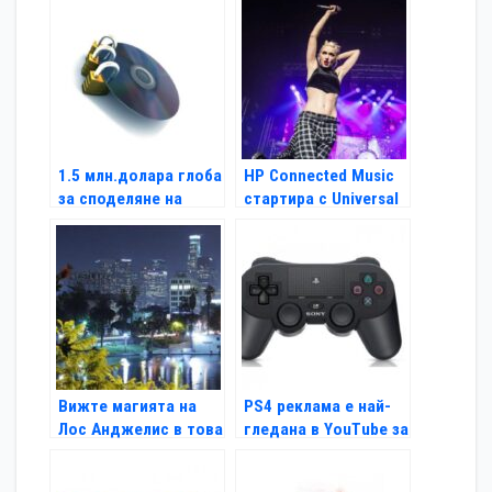
1.5 млн.долара глоба
HP Connected Music
за споделяне на
стартира с Universal
торенти
Music Group
Вижте магията на
PS4 реклама е най-
Лос Анджелис в това
гледана в YouTube за
невероятно видео
февруари