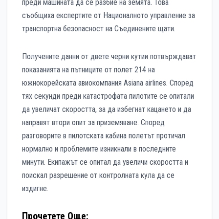
преди машината да се разбие на земята. Това
съобщиха експертите от Националното управление за
транспортна безопасност на Съединените щати.
Получените данни от двете черни кутии потвърждават
показанията на пътниците от полет 214 на
южнокорейската авиокомпания Аsiana airlines. Според
тях секунди преди катастрофата пилотите се опитали
да увеличат скоростта, за да избегнат кацането и да
направят втори опит за приземяване. Според
разговорите в пилотската кабина полетът протичал
нормално и проблемите изникнали в последните
минути. Екипажът се опитал да увеличи скоростта и
поискал разрешение от контролната кула да се
издигне.
Прочетете Още: