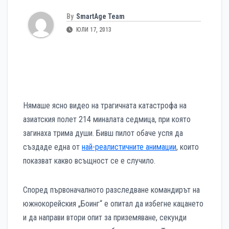
By
SmartAge Team
ЮЛИ 17, 2013
Нямаше ясно видео на трагичната катастрофа на
азиатския полет 214 миналата седмица, при която
загинаха трима души. Бивш пилот обаче успя да
създаде една от
най-реалистичните анимации
, които
показват какво всъщност се е случило.
Според първоначалното разследване командирът на
южнокорейския „Боинг“ е опитал да избегне кацането
и да направи втори опит за приземяване, секунди