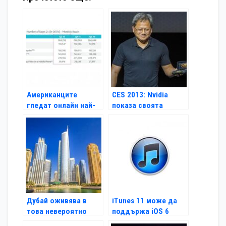
Американците
CES 2013: Nvidia
гледат онлайн най-
показа своята
много от всички
Android конзола
Shield
Дубай оживява в
iTunes 11 може да
това невероятно
поддържа iOS 6
видео