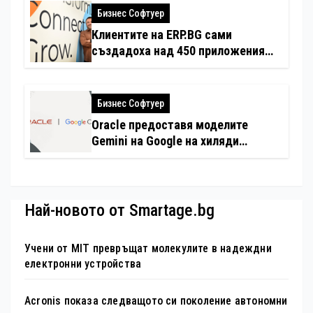
Бизнес Софтуер
Клиентите на ERP.BG сами
създадоха над 450 приложения
за ERP системата с помощта на
вградения в нея изкуствен
интелект
Бизнес Софтуер
Oracle предоставя моделите
Gemini на Google на хиляди
клиенти на бизнес приложения
Най-новото от Smartage.bg
Учени от MIT превръщат молекулите в надеждни
електронни устройства
Acronis показа следващото си поколение автономни