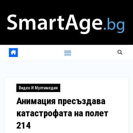
Skip
to
content
Видео И Мултимедия
Анимация пресъздава
катастрофата на полет
214