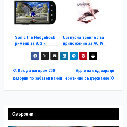
Sonic the Hedgehock
Ubi пусна трейлър за
римейк за iOS и
приложение за AC IV:
Android
Black Flag
Навигация
Как да изгорим 200
Apple на съд заради
калории по забавен начин
еротично съдържание
Свързани