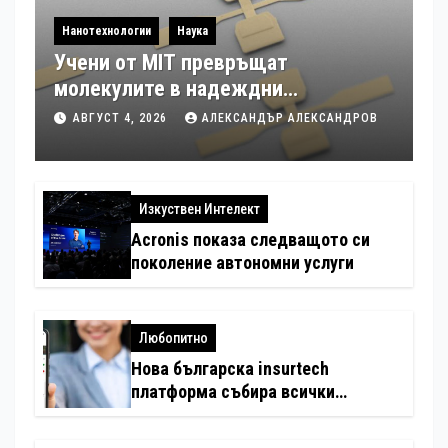
Нанотехнологии
Наука
Учени от MIT превръщат
молекулите в надеждни
електронни устройства
АВГУСТ 4, 2026
АЛЕКСАНДЪР АЛЕКСАНДРОВ
Изкуствен Интелект
Acronis показа следващото си
поколение автономни услуги
Любопитно
Нова българска insurtech
платформа събира всички
застраховки на едно място