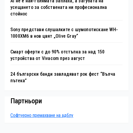
AI не е най-голямата заплаха, а загубата на
усещането за собствената ни професионална
стойнос
Sony представи слушалките с шумопотискане WH-
1000XM6 в нов цвят „Olive Gray“
Смарт оферти с до 90% отстъпка за над 150
устройства от Vivacom през август
24 български банди завладяват рок фест “Вълча
пътека”
Партньори
Софтуерно премахване на адблу