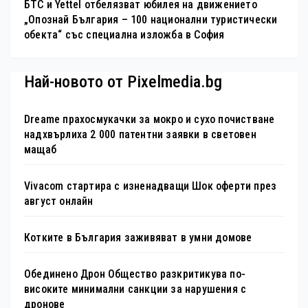
БТС и Yettel отбелязват юбилея на движението
„Опознай България – 100 национални туристически
обекта“ със специална изложба в София
Най-новото от Pixelmedia.bg
Dreame прахосмукачки за мокро и сухо почистване
надхвърлиха 2 000 патентни заявки в световен
мащаб
Vivacom стартира с изненадващи Шок оферти през
август онлайн
Котките в България заживяват в умни домове
Обединено Дрон Общество разкритикува по-
високите минимални санкции за нарушения с
дронове