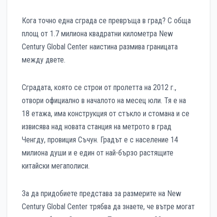
Кога точно една сграда се превръща в град? С обща
площ от 1.7 милиона квадратни километра New
Century Global Center наистина размива границата
между двете.
Сградата, която се строи от пролетта на 2012 г.,
отвори официално в началото на месец юли. Тя е на
18 етажа, има конструкция от стъкло и стомана и се
извисява над новата станция на метрото в град
Ченгду, провиция Съчун. Градът е с население 14
милиона души и е един от най-бързо растящите
китайски мегаполиси.
За да придобиете представа за размерите на New
Century Global Center трябва да знаете, че вътре могат