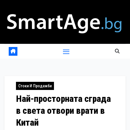
Skip
to
content
Стоки И Продажби
Най-просторната сграда
в света отвори врати в
Китай