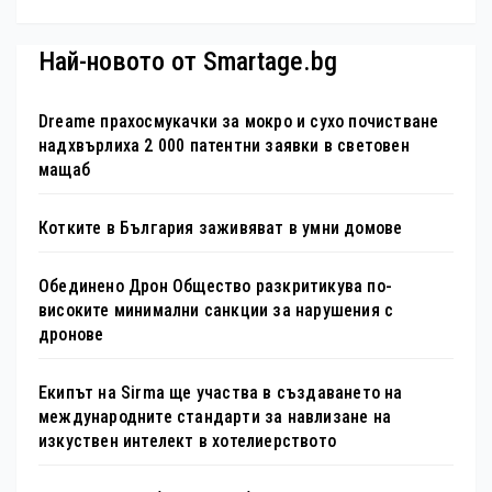
туристически обекта“ със
специална изложба в София
Най-новото от Smartage.bg
Dreame прахосмукачки за мокро и сухо почистване
надхвърлиха 2 000 патентни заявки в световен
мащаб
Котките в България заживяват в умни домове
Обединено Дрон Общество разкритикува по-
високите минимални санкции за нарушения с
дронове
Екипът на Sirma ще участва в създаването на
международните стандарти за навлизане на
изкуствен интелект в хотелиерството