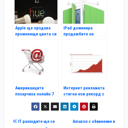
Apple ще продава
iPad доминира
променящи цвета си
продажбите на
крушки
таблети на Черния
петък
Американците
Интернет рекламата
похарчиха онлайн 7
стигна нов рекорд с
млрд. за седмица
9.6 млрд.
Навигация
IT разходите ще се
Amazon с обвинение в