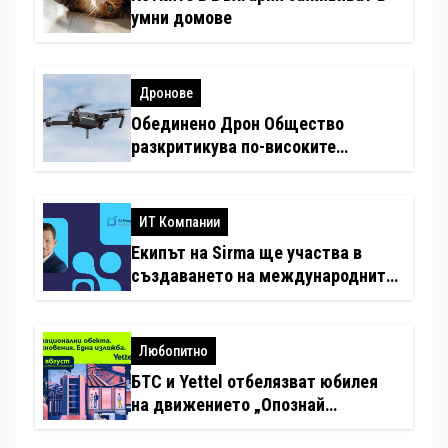
умни домове
Дронове
Обединено Дрон Общество
разкритикува по-високите
минимални санкции за нарушения
с дронове
ИТ Компании
Екипът на Sirma ще участва в
създаването на международните
стандарти за навлизане на
изкуствен интелект в
хотелиерството
Любопитно
БТС и Yettel отбелязват юбилея
на движението „Опознай
България – 100 национални