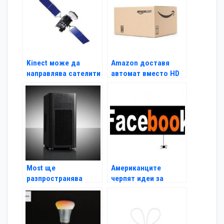
Kinect може да
Amazon доставя
направлява сателити
автомат вместо HD
в орбита
телевизор
Most ще
Американците
разпространява
черпят идеи за
продуктите на
Хелоуин от интернет
Fractal Design