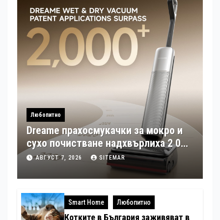
Любопитно
Dreame прахосмукачки за мокро и
сухо почистване надхвърлиха 2 000
патентни заявки в световен мащаб
АВГУСТ 7, 2026
SITEMAR
Smart Home
Любопитно
Котките в България заживяват в