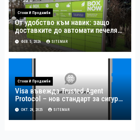
Стоки И Продажби
От удобство към навик: защо
доставките до автомати печелят
потребителите
ФЕВ. 5, 2026
SITEMAR
Стоки И Продажби
Visa въвежда Trusted Agent
Protocol – нов стандарт за сигурна
AI търговия
ОКТ. 28, 2025
SITEMAR