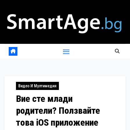
Skip
to
content
Видео И Мултимедия
Вие сте млади
родители? Ползвайте
това iOS приложение