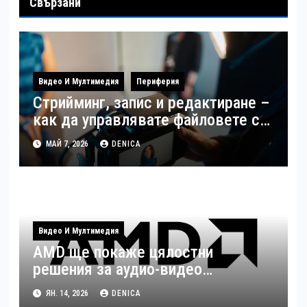
Свързани
Видео И Мултимедия
Периферия
Стрийминг, запис и редактиране –
как да управлявате файловете си
като създател
МАЙ 7, 2026
DENICA
Видео И Мултимедия
AMD ще покаже цялостни
решения за аудио-видео
излъчвания по време на ISE 2026
ЯН. 14, 2026
DENICA