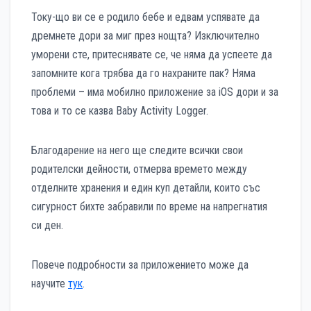
Току-що ви се е родило бебе и едвам успявате да
дремнете дори за миг през нощта? Изключително
уморени сте, притеснявате се, че няма да успеете да
запомните кога трябва да го нахраните пак? Няма
проблеми – има мобилно приложение за iOS дори и за
това и то се казва Baby Activity Logger.
Благодарение на него ще следите всички свои
родителски дейности, отмерва времето между
отделните хранения и един куп детайли, които със
сигурност бихте забравили по време на напрегнатия
си ден.
Повече подробности за приложението може да
научите
тук
.