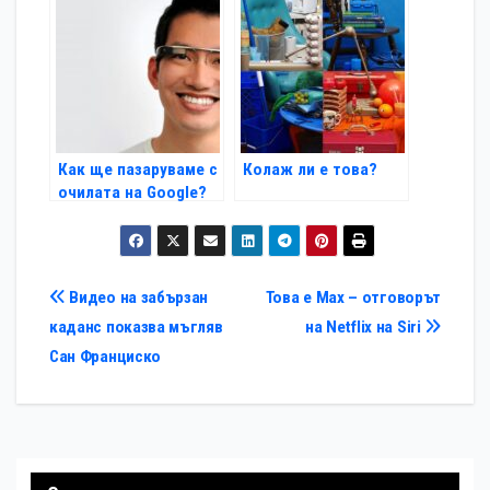
Как ще пазаруваме с
Колаж ли е това?
очилата на Google?
Навигация
Видео на забързан
Това е Max – отговорът
каданс показва мъгляв
на Netflix на Siri
Сан Франциско