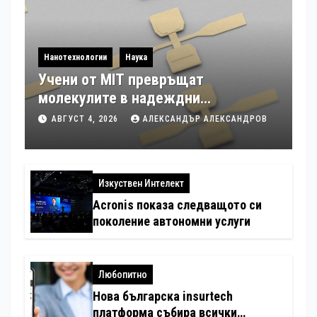
Нанотехнологии
Наука
Учени от MIT превръщат
молекулите в надеждни
електронни устройства
АВГУСТ 4, 2026
АЛЕКСАНДЪР АЛЕКСАНДРОВ
Изкуствен Интелект
Acronis показа следващото си
поколение автономни услуги
Любопитно
Нова българска insurtech
платформа събира всички