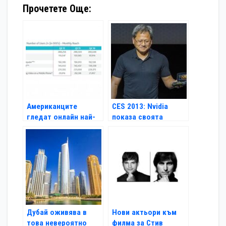
Прочетете Още:
Американците
CES 2013: Nvidia
гледат онлайн най-
показа своята
много от всички
Android конзола
Shield
Дубай оживява в
Нови актьори към
това невероятно
филма за Стив