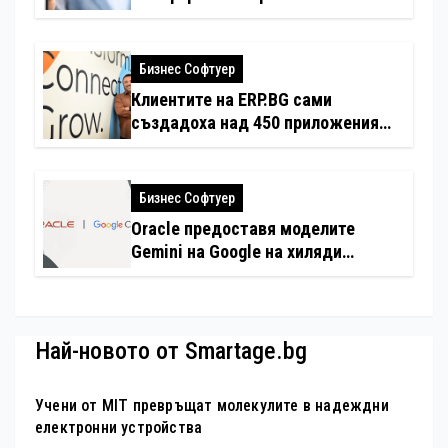
застраховки на едно място
Бизнес Софтуер
Клиентите на ERP.BG сами
създадоха над 450 приложения
за ERP системата с помощта на
вградения в нея изкуствен
интелект
Бизнес Софтуер
Oracle предоставя моделите
Gemini на Google на хиляди
клиенти на бизнес приложения
Най-новото от Smartage.bg
Учени от MIT превръщат молекулите в надеждни
електронни устройства