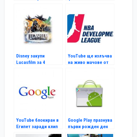
видео
Джобс
Disney закупи
YouTube ще излъчва
Lucasfilm за 4
на живо мачове от
милиарда
NBA D-League
YouTube блокиран в
Google Play празнува
Египет заради клип
първи рожден ден