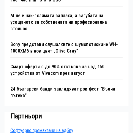
AI не е най-голямата заплаха, а загубата на
усещането за собствената ни професионална
стойнос
Sony представи слушалките с шумопотискане WH-
1000XM6 в нов цвят „Olive Gray“
Смарт оферти с до 90% отстъпка за над 150
устройства от Vivacom през август
24 български банди завладяват рок фест “Вълча
пътека”
Партньори
Софтуерно премахване на адблу