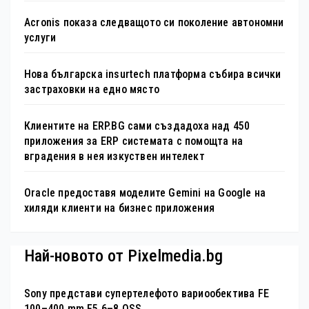
Acronis показа следващото си поколение автономни
услуги
Нова българска insurtech платформа събира всички
застраховки на едно място
Клиентите на ERP.BG сами създадоха над 450
приложения за ERP системата с помощта на
вградения в нея изкуствен интелект
Oracle предоставя моделите Gemini на Google на
хиляди клиенти на бизнес приложения
Най-новото от Pixelmedia.bg
Sony представи супертелефото вариообектива FE
100–400 mm F5.6–8 OSS