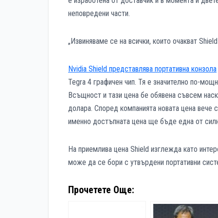
е изработена от доставчик и в момента и двете
неповредени части.
„Извиняваме се на всички, които очакват Shiel
Nvidia Shield представлява портативна конзола
Tegra 4 графичен чип. Тя е значително по-мощ
Всъщност и тази цена бе обявена съвсем наско
долара. Според компанията новата цена вече с
именно достъпната цена ще бъде една от силн
На приемлива цена Shield изглежда като интер
може да се бори с утвърдени портативни систе
Прочетете Още: