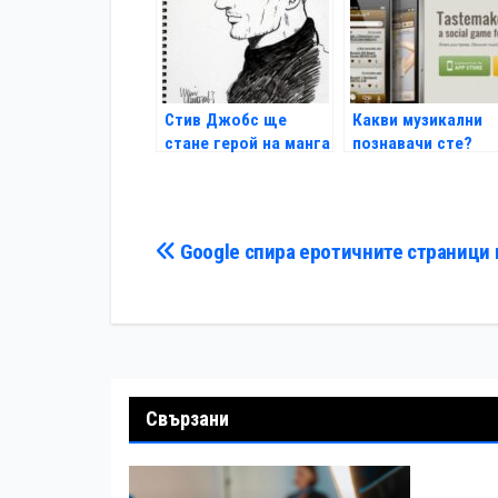
Стив Джобс ще
Какви музикални
стане герой на манга
познавачи сте?
комикс
Навигация
Google спира еротичните страници 
Свързани