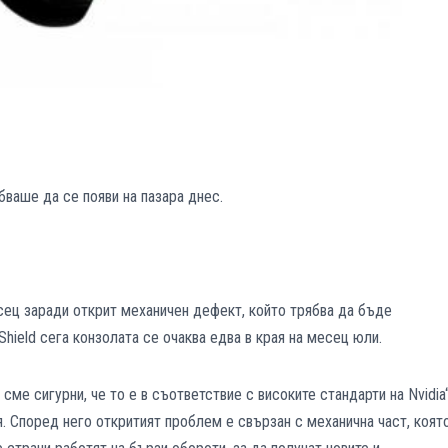
ябваше да се появи на пазара днес.
сец заради открит механичен дефект, който трябва да бъде
Shield сега конзолата се очаква едва в края на месец юли.
ме сигурни, че то е в съответствие с високите стандарти на Nvidia“
 Според него откритият проблем е свързан с механична част, коят