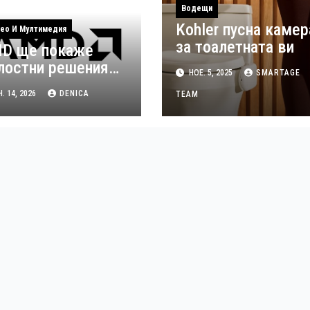
Водещи
Kohler пусна камер
ео И Мултимедия
за тоалетната ви
D ще покаже
лостни решения
НОЕ. 5, 2025
SMARTAGE
 аудио-видео
. 14, 2026
DENICA
TEAM
лъчвания по
еме на ISE 2026