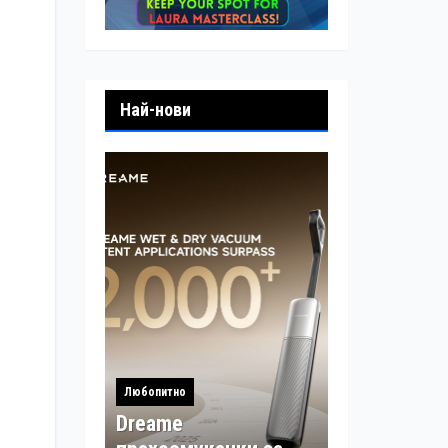
Най-нови
Любопитно
Dreame