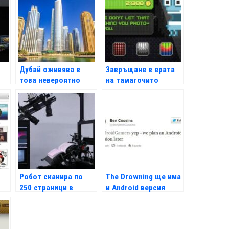
Дубай оживява в
Завръщане в ерата
това невероятно
на тамагочито
видео
Робот сканира по
The Drowning ще има
250 страници в
и Android версия
минута