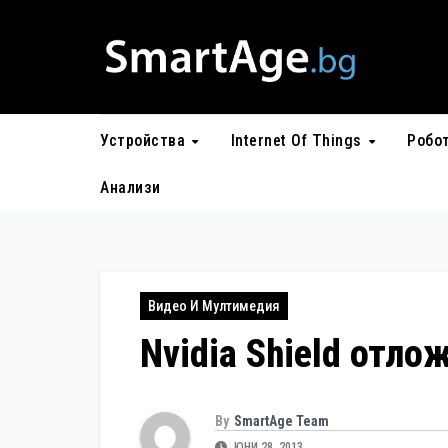
Skip
to
content
Устройства
Internet Of Things
Робо
Анализи
Видео И Мултимедия
Nvidia Shield отло
By
SmartAge Team
ЮНИ 28, 2013