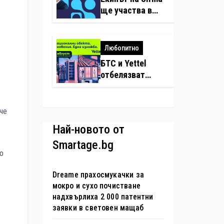
нарушения с
ще участва в
дронове
създаването на
международните
стандарти за
Любопитно
навлизане на
БТС и Yettel
изкуствен
отбелязват
интелект в
юбилея на
хотелиерството
движението
„Опознай
 че
България – 100
Най-новото от
национални
Smartage.bg
туристически
но
обекта“ със
специална
Dreame прахосмукачки за
изложба в София
мокро и сухо почистване
надхвърлиха 2 000 патентни
заявки в световен мащаб