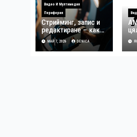
Видео И Мултимедия
Периферия
Вид
Стрийминг, запис и
AM
редактиране – как
ця
да управлявате
за
МАЙ 7, 2026
DENICA
ЯН
файловете си като
из
създател
вр