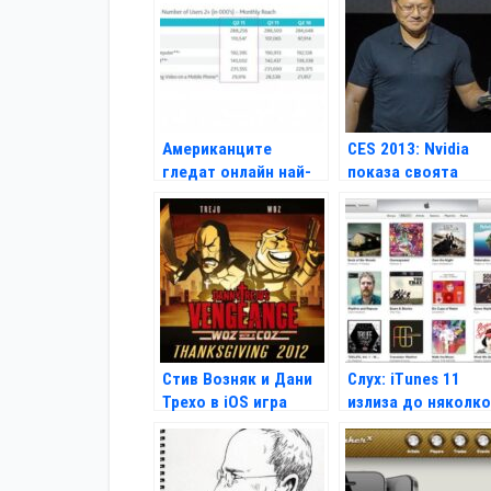
Американците
CES 2013: Nvidia
гледат онлайн най-
показа своята
много от всички
Android конзола
Shield
Стив Возняк и Дани
Слух: iTunes 11
Трехо в iOS игра
излиза до няколко
дни