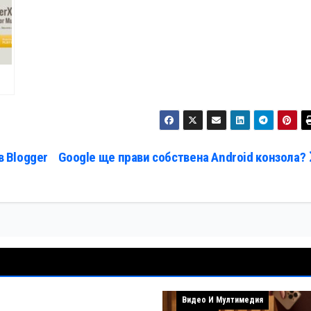
в Blogger
Google ще прави собствена Android конзола?
Видео И Мултимедия