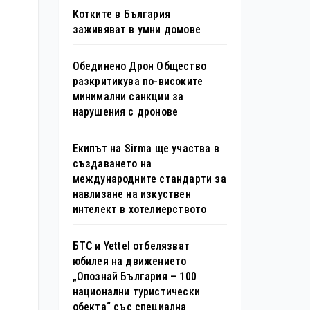
Котките в България
заживяват в умни домове
Обединено Дрон Общество
разкритикува по-високите
минимални санкции за
нарушения с дронове
Екипът на Sirma ще участва в
създаването на
международните стандарти за
навлизане на изкуствен
интелект в хотелиерството
БТС и Yettel отбелязват
юбилея на движението
„Опознай България – 100
национални туристически
обекта“ със специална