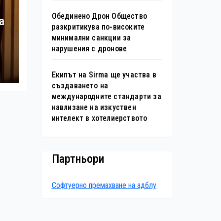
Обединено Дрон Общество
а
разкритикува по-високите
минимални санкции за
нарушения с дронове
Екипът на Sirma ще участва в
създаването на
международните стандарти за
навлизане на изкуствен
интелект в хотелиерството
Партньори
Софтуерно премахване на адблу