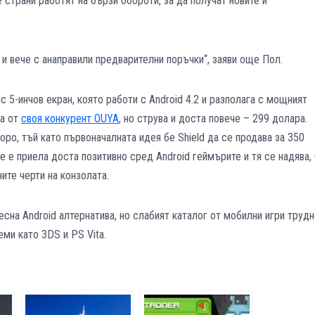
 страни работят на бързи обороти, за да получат новите и
d и вече с анаправили предварителни поръчки“, заяви още Пол.
с 5-инчов екран, която работи с Android 4.2 и разполага с мощният
на от
своя конкурент OUYA
, но струва и доста повече – 299 долара.
ро, тъй като първоначалната идея бе Shield да се продава за 350
е е приела доста позитивно сред Android геймърите и тя се надява,
ите черти на конзолата.
есна Android алтернатива, но слабият каталог от мобилни игри труд
ми като 3DS и PS Vita.