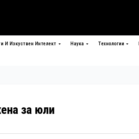
ти И Изкуствен Интелект
Наука
Технологии
жена за юли