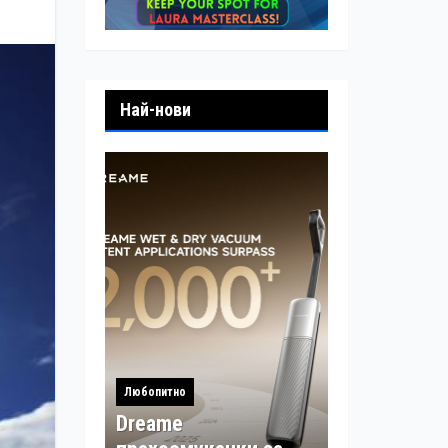
Най-нови
Любопитно
Dreame