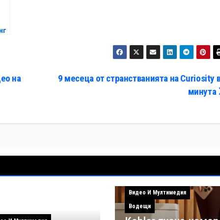
нг
ео на
9 месеца от странстванията на Curiosity в
минута
Видео И Мултимедия
Водещи