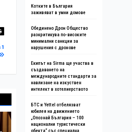
Котките в България
заживяват в умни домове
Обединено Дрон Общество
разкритикува по-високите
минимални санкции за
 1
нарушения с дронове
Екипът на Sirma ще участва в
създаването на
международните стандарти за
навлизане на изкуствен
интелект в хотелиерството
БТС и Yettel отбелязват
юбилея на движението
„Опознай България – 100
национални туристически
обекта“ със специална