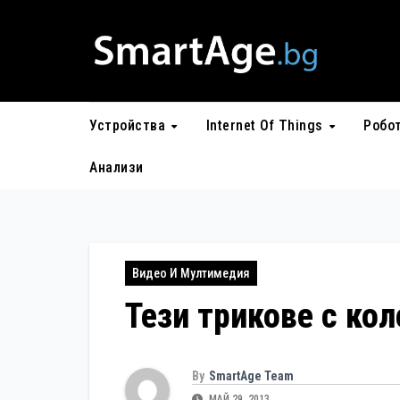
Skip
to
content
Устройства
Internet Of Things
Робо
Анализи
Видео И Мултимедия
Тези трикове с ко
By
SmartAge Team
МАЙ 29, 2013