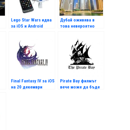
Lego Star Wars идва
Дубай оживява в
за iOS и Android
това невероятно
видео
Final Fantasy IV за iOS
Pirate Bay филмът
на 20 декември
вече може да бъде
свален