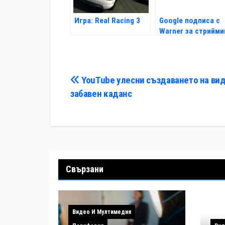
Игра: Real Racing 3
Google подписа с
Warner за стрийми
услуги
Навигация
YouTube улесни създаването на вид
забавен каданс
Свързани
Видео И Мултимедия