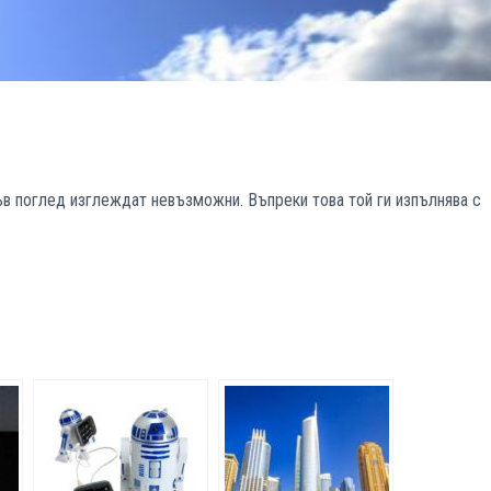
ъв поглед изглеждат невъзможни. Въпреки това той ги изпълнява с