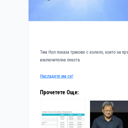
Тим Нол показа трикове с колело, които на пр
изключителна лекота.
Насладете им се!
Прочетете Още: