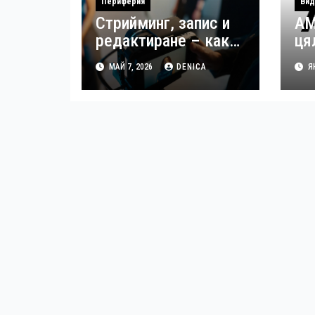
Периферия
Вид
Стрийминг, запис и
AM
редактиране – как
ця
да управлявате
за
МАЙ 7, 2026
DENICA
ЯН
файловете си като
из
създател
вр