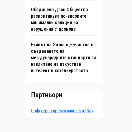
Обединено Дрон Общество
разкритикува по-високите
минимални санкции за
нарушения с дронове
Екипът на Sirma ще участва в
създаването на
международните стандарти за
навлизане на изкуствен
интелект в хотелиерството
Партньори
Софтуерно премахване на адблу