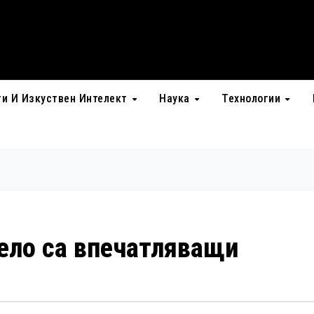
ти И Изкуствен Интелект
Наука
Технологии
лело са впечатляващи