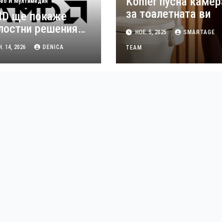
Kohler пусна камер
ео И Мултимедия
за тоалетната ви
D ще покаже
лостни решения
НОЕ. 5, 2025
SMARTAGE
 аудио-видео
. 14, 2026
DENICA
TEAM
лъчвания по
еме на ISE 2026