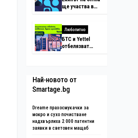
нарушения с
ще участва в
дронове
създаването на
международните
стандарти за
Любопитно
навлизане на
БТС и Yettel
изкуствен
отбелязват
интелект в
юбилея на
хотелиерството
движението
„Опознай
България – 100
Най-новото от
национални
Smartage.bg
туристически
обекта“ със
специална
Dreame прахосмукачки за
изложба в София
мокро и сухо почистване
надхвърлиха 2 000 патентни
заявки в световен мащаб