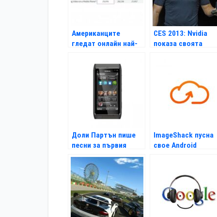
Американците
CES 2013: Nvidia
гледат онлайн най-
показа своята
много от всички
Android конзола
Shield
Доли Партън пише
ImageShack пусна
песни за първия
свое Android
смартфон филм в
приложение
света