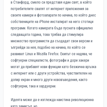
в Станфорд, смело си представя един свят, в който
потребителите свалят от интернет приложения за
своите камери и фотоапарати по начина, по който днес
собствениците на iPhone инсталират на него стотици
програми. Когато камерата бъде пусната официално
следващата година, това трябва да стимулира
множество програмисти да създадат свои версии и
ъпгрейди за нея, подобно на начина, по който се
развиват Linux и Mozilla Firefox. Екипът се надява, че
софтуерни специалисти, фотографи и дори хакери
могат да прибавят нови функции като безжична връзка
с интернет или с други устройства, чувствителен на
допир екран и много други нововъведения, както
софтуерни, така и хардуерни.
Идеята може да е изглежда наистина революционна
като замисъл, но