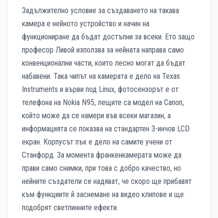
Задължително условие за създаването на такава
камера е нейното устройство и начин на
функциониране да бъдат достъпни за всеки. Ето защо
професор Ливой използва за нейната направа само
конвенционални части, които лесно могат да бъдат
набавени. Така чипът на камерата е дело на Texas
Instruments и върви под Linux, фотосензорът е от
телефона на Nokia N95, лещите са модел на Canon,
който може да се намери във всеки магазин, а
информацията се показва на стандартен 3-инчов LCD
екран. Корпусът пък е дело на самите учени от
Станфорд. За момента франкенкамерата може да
прави само снимки, при това с добро качество, но
нейните създатели се надяват, че скоро ще прибавят
към функциите й заснемане на видео клипове и ще
подобрят светлинните ефекти.