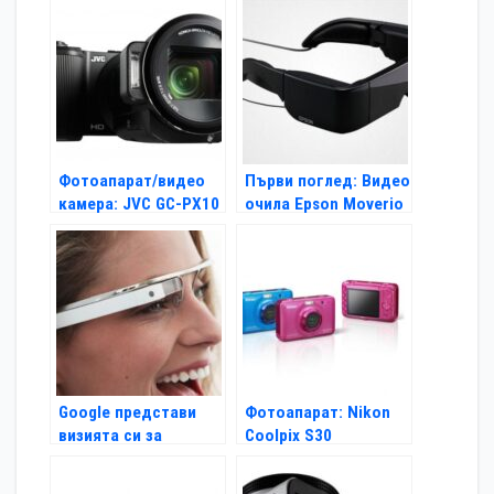
Фотоапарат/видео
Първи поглед: Видео
камера: JVC GC-PX10
очила Epson Moverio
BT-100
Google представи
Фотоапарат: Nikon
визията си за
Coolpix S30
очилата на
бъдещето