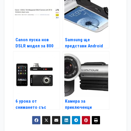
Canon пуска нов
Samsung ще
DSLR модел за 800
представи Android
долара
камера
6 урока от
Камера за
снимането със
приключенци
смартфон