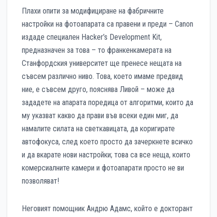
Плахи опити за модифициране на фабричните
настройки на фотоапарата са правени и преди – Canon
издаде специален Hacker’s Development Kit,
предназначен за това – то франкенкамерата на
Станфордския университет ще пренесе нещата на
съвсем различно ниво. Това, което имаме предвид
ние, е съвсем друго, пояснява Ливой – може да
зададете на апарата поредица от алгоритми, които да
му указват какво да прави във всеки един миг, да
намалите силата на светкавицата, да коригирате
автофокуса, след което просто да зачеркнете всичко
и да вкарате нови настройки; това са все неща, които
комерсиалните камери и фотоапарати просто не ви
позволяват!
Неговият помощник Андрю Адамс, който е докторант