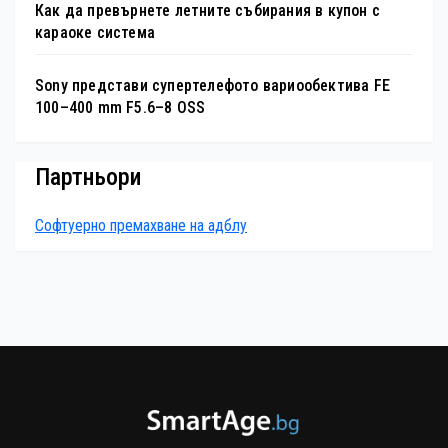
Как да превърнете летните събирания в купон с
караоке система
Sony представи супертелефото вариообектива FE
100–400 mm F5.6–8 OSS
Партньори
Софтуерно премахване на адблу