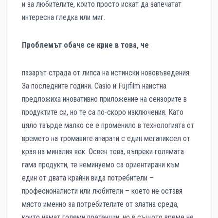
и за любителите, които просто искат да запечатат
интересна гледка или миг.
Проблемът обаче се крие в това, че
пазарът страда от липса на истински нововъведения.
За последните години. Casio и Fujifilm наистна
предложиха иновативно приложение на сензорите в
продуктите си, но те са по-скоро изключения. Като
цяло твърде малко се е променило в технологията от
времето на тромавите апарати с един мегапиксел от
края на миналия век. Освен това, въпреки голямата
гама продукти, те неминуемо са ориентирани към
един от двата крайни вида потребители –
професионалисти или любители – което не оставя
място именно за потребителите от златна среда,
които нямат големи претенции, но в същото време не