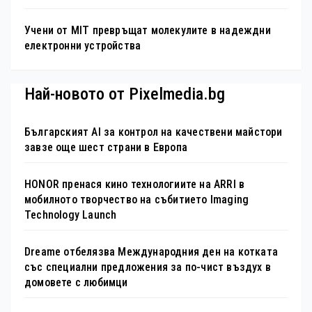
Учени от MIT превръщат молекулите в надеждни
електронни устройства
Най-новото от Pixelmedia.bg
Българският AI за контрол на качествени майстори
завзе още шест страни в Европа
HONOR пренася кино технологиите на ARRI в
мобилното творчество на събитието Imaging
Technology Launch
Dreame отбелязва Международния ден на котката
със специални предложения за по-чист въздух в
домовете с любимци