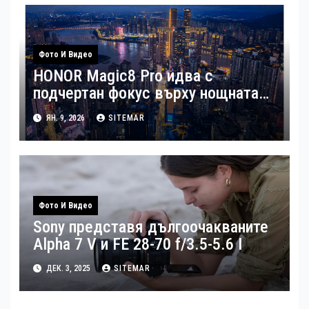
Фото И Видео
HONOR Magic8 Pro идва с
подчертан фокус върху нощната
фотография
ЯН. 9, 2026
SITEMAR
Фото И Видео
Sony представя дългоочакваните
Alpha 7 V и FE 28-70 f/3.5-5.6 I
ДЕК. 3, 2025
SITEMAR