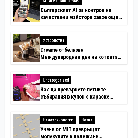
Моите Приложения
Българският AI за контрол на
качествени майстори завзе още
шест страни в Европа
Устройства
Dreame отбелязва
Международния ден на котката
със специални предложения за
по-чист въздух в домовете с
любимци
Uncategorized
Как да превърнете летните
събирания в купон с караоке
система
Нанотехнологии
Наука
Учени от MIT превръщат
молекулите в надеждни