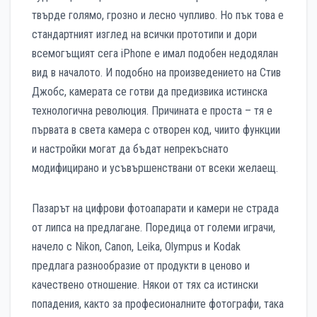
твърде голямо, грозно и лесно чупливо. Но пък това е
стандартният изглед на всички прототипи и дори
всемогъщият сега iPhone e имал подобен недодялан
вид в началото. И подобно на произведението на Стив
Джобс, камерата се готви да предизвика истинска
технологична революция. Причината е проста – тя е
първата в света камера с отворен код, чиито функции
и настройки могат да бъдат непрекъснато
модифицирано и усъвършенствани от всеки желаещ.
Пазарът на цифрови фотоапарати и камери не страда
от липса на предлагане. Поредица от големи играчи,
начело с Nikon, Canon, Leika, Olympus и Kodak
предлага разнообразие от продукти в ценово и
качествено отношение. Някои от тях са истински
попадения, както за професионалните фотографи, така