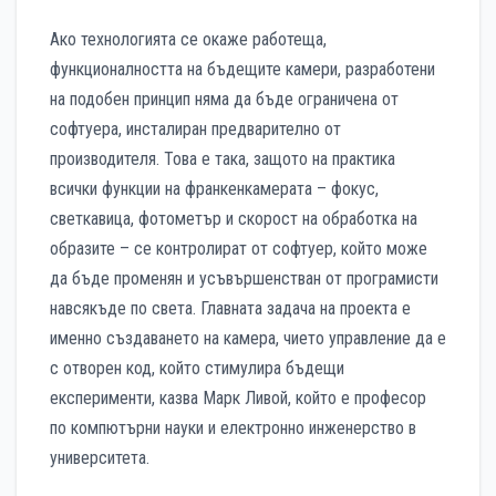
Ако технологията се окаже работеща,
функционалността на бъдещите камери, разработени
на подобен принцип няма да бъде ограничена от
софтуера, инсталиран предварително от
производителя. Това е така, защото на практика
всички функции на франкенкамерата – фокус,
светкавица, фотометър и скорост на обработка на
образите – се контролират от софтуер, който може
да бъде променян и усъвършенстван от програмисти
навсякъде по света. Главната задача на проекта е
именно създаването на камера, чието управление да е
с отворен код, който стимулира бъдещи
експерименти, казва Марк Ливой, който е професор
по компютърни науки и електронно инженерство в
университета.