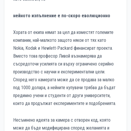
нейното изпълнение е по-скоро еволюционно
Хората от екипа нямат за цел да изместят големите
компании, най-малкото защото някои от тях като
Nokia, Kodak и Hewlett-Packard финансират проекта.
Вместо това професор Ливой възнамерява да
съсредоточи усилията си върху ограничено серийно
производство с научни и експериментални цели.
Според него камерата може да се продава за малко
под 1000 долара, а нейните купувачи трябва да бъдат
предимно учени и студенти от други университети,
които да продължат експериментите и подобренията.
Несъмнено идеята за камера с отворен код, която
може да бъде модифицирана според желанията и