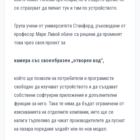
се страхуват да пипнат тук и там по устройството.
Група учени от университета Станфорд, ръководени от
професор Марк Ливой обаче са решени да променят
това чрез своя проект за
камера със своеобразен „отворен код”,
който ще позволи на потребители и програмисти
свободно да изучават устройството и да създават
собствени софтуерни приложения и допълнителни
функции за него. Така те няма да бъдат ограничени от
изискванията на отделните компании, нито ще се
налага търпеливо да чакат производителите да пуснат
на пазара поредния ъпдейт или по-нов модел.