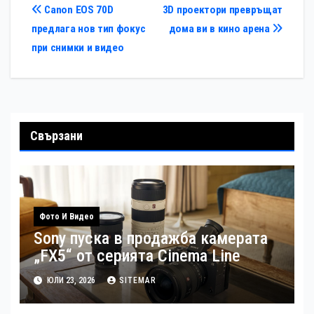
Навигация
Canon EOS 70D
3D проектори превръщат
предлага нов тип фокус
дома ви в кино арена
при снимки и видео
Свързани
Фото И Видео
Sony пуска в продажба камерата
„FX5“ от серията Cinema Line
ЮЛИ 23, 2026
SITEMAR