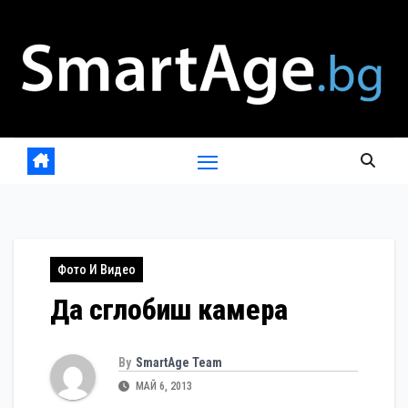
Skip
to
content
Фото И Видео
Да сглобиш камера
By
SmartAge Team
МАЙ 6, 2013