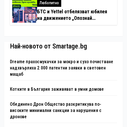
хотелиерството
Любопитно
БТС и Yettel отбелязват юбилея
на движението „Опознай
България – 100 национални
туристически обекта“ със
специална изложба в София
Най-новото от Smartage.bg
Dreame прахосмукачки за мокро и сухо почистване
надхвърлиха 2 000 патентни заявки в световен
мащаб
Котките в България заживяват в умни домове
Обединено Дрон Общество разкритикува по-
високите минимални санкции за нарушения с
дронове