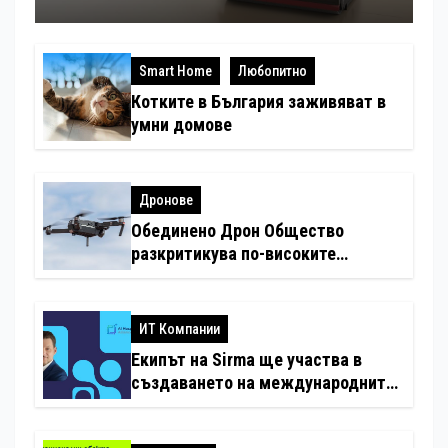
Smart Home
Любопитно
Котките в България заживяват в
умни домове
Дронове
Обединено Дрон Общество
разкритикува по-високите
минимални санкции за нарушения
с дронове
ИТ Компании
Екипът на Sirma ще участва в
създаването на международните
стандарти за навлизане на
изкуствен интелект в