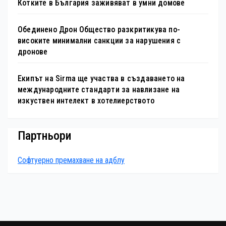
Котките в България заживяват в умни домове
Обединено Дрон Общество разкритикува по-
високите минимални санкции за нарушения с
дронове
Екипът на Sirma ще участва в създаването на
международните стандарти за навлизане на
изкуствен интелект в хотелиерството
Партньори
Софтуерно премахване на адблу