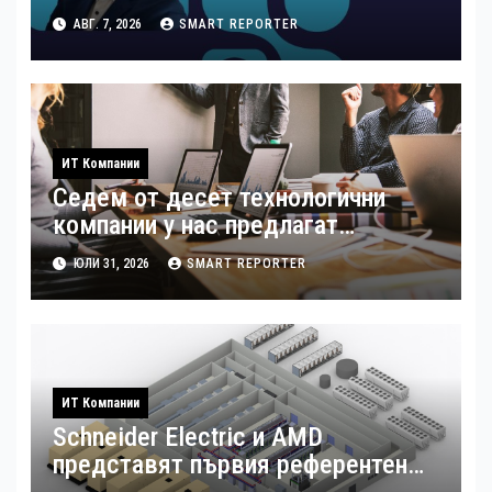
стандарти за навлизане на
АВГ. 7, 2026
SMART REPORTER
изкуствен интелект в
хотелиерството
ИТ Компании
Седем от десет технологични
компании у нас предлагат
хибридна работа
ЮЛИ 31, 2026
SMART REPORTER
ИТ Компании
Schneider Electric и AMD
представят първия референтен