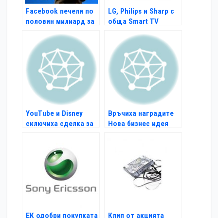
Facebook печели по
LG, Philips и Sharp с
половин милиард за
обща Smart TV
6 месеца
платформа
YouTube и Disney
Връчиха наградите
сключиха сделка за
Нова бизнес идея
видео серии
EK одобри покупката
Клип от акцията