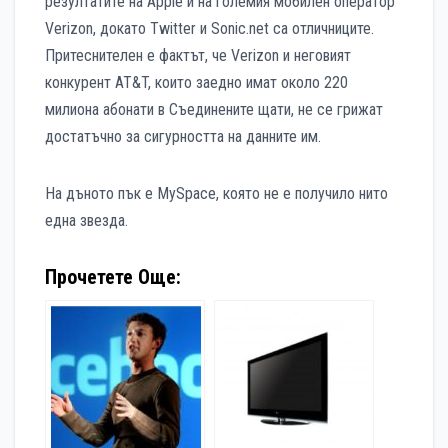
резултатите на Apple и на големия мобилен оператор
Verizon, докато Twitter и Sonic.net са отличниците.
Притеснителен е фактът, че Verizon и неговият
конкурент AT&T, които заедно имат около 220
милиона абонати в Съединените щати, не се грижат
достатъчно за сигурността на данните им.
На дъното пък е MySpace, която не е получило нито
една звезда.
Прочетете Още: