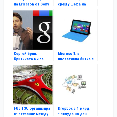
на Ericsson от Sony
срещу шефа на
Megaupload изчезна
Сергей Брин:
Microsoft: в
Критиката ми за
иновативна битка с
Facebook е
Apple
изопачена
FUJITSU организира
Dropbox с 1 млрд.
състезание между
ъплоуда на ден