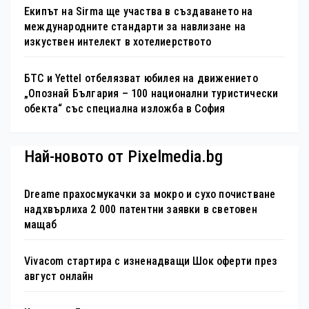
Екипът на Sirma ще участва в създаването на
международните стандарти за навлизане на
изкуствен интелект в хотелиерството
БТС и Yettel отбелязват юбилея на движението
„Опознай България – 100 национални туристически
обекта“ със специална изложба в София
Най-новото от Pixelmedia.bg
Dreame прахосмукачки за мокро и сухо почистване
надхвърлиха 2 000 патентни заявки в световен
мащаб
Vivacom стартира с изненадващи Шок оферти през
август онлайн