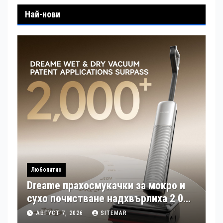
Най-нови
Любопитно
Dreame прахосмукачки за мокро и
сухо почистване надхвърлиха 2 000
патентни заявки в световен мащаб
АВГУСТ 7, 2026
SITEMAR