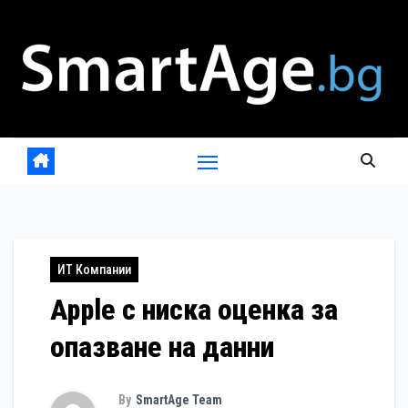
Skip
to
content
ИТ Компании
Apple с ниска оценка за
опазване на данни
By
SmartAge Team