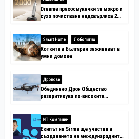
Dreame прахосмукачки за мокро и
сухо почистване надхвърлиха 2
000 патентни заявки в световен
мащаб
Smart Home
Любопитно
Котките в България заживяват в
умни домове
Дронове
Обединено Дрон Общество
разкритикува по-високите
минимални санкции за нарушения
с дронове
ИТ Компании
Екипът на Sirma ще участва в
създаването на международните