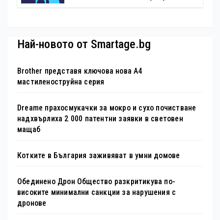
стандарти за навлизане на
изкуствен интелект в
хотелиерството
Най-новото от Smartage.bg
Brother представя ключова нова A4
мастиленоструйна серия
Dreame прахосмукачки за мокро и сухо почистване
надхвърлиха 2 000 патентни заявки в световен
мащаб
Котките в България заживяват в умни домове
Обединено Дрон Общество разкритикува по-
високите минимални санкции за нарушения с
дронове