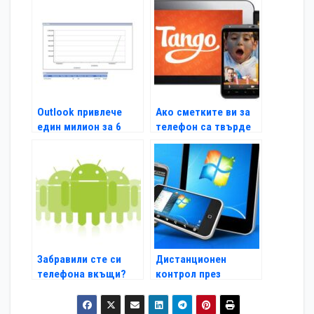
Outlook привлече
Ако сметките ви за
един милион за 6
телефон са твърде
часа
високи…
Забравили сте си
Дистанционен
телефона вкъщи?
контрол през
мобилния апарат