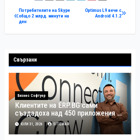
Навигация
Потребителите на Skype
Optimus L9 вече с
общо 2 млрд. минути на
Android 4.1.2
ден
Свързани
Бизнес Софтуер
Клиентите на ERP.BG сами
създадоха над 450 приложения за
ERP системата с помощта на
ЮЛИ 31, 2026
SITEMAR
вградения в нея изкуствен
интелект