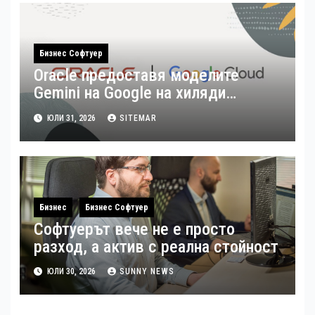
Бизнес Софтуер
Oracle предоставя моделите
Gemini на Google на хиляди
клиенти на бизнес приложения
ЮЛИ 31, 2026
SITEMAR
Бизнес
Бизнес Софтуер
Софтуерът вече не е просто
разход, а актив с реална стойност
ЮЛИ 30, 2026
SUNNY NEWS