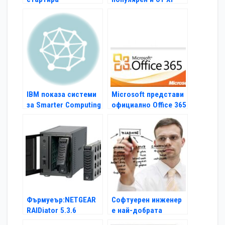
IBM показа системи
Microsoft представи
за Smarter Computing
официално Office 365
технологии
и у нас
Фърмуеър:NETGEAR
Софтуерен инженер
RAIDiator 5.3.6
е най-добрата
работа в САЩ