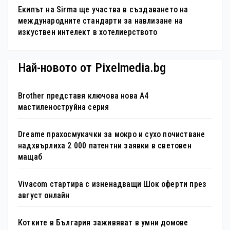
Екипът на Sirma ще участва в създаването на
международните стандарти за навлизане на
изкуствен интелект в хотелиерството
Най-новото от Pixelmedia.bg
Brother представя ключова нова A4
мастиленоструйна серия
Dreame прахосмукачки за мокро и сухо почистване
надхвърлиха 2 000 патентни заявки в световен
мащаб
Vivacom стартира с изненадващи Шок оферти през
август онлайн
Котките в България заживяват в умни домове