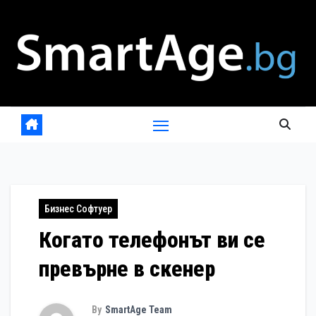
Skip
to
content
Бизнес Софтуер
Когато телефонът ви се
превърне в скенер
By
SmartAge Team