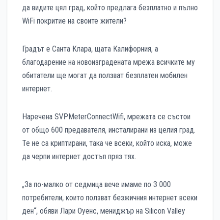
да видите цял град, който предлага безплатно и пълно
WiFi покритие на своите жители?
Градът е Санта Клара, щата Калифорния, а
благодарение на новоизградената мрежа всичките му
обитатели ще могат да ползват безплатен мобилен
интернет.
Наречена SVPMeterConnectWifi, мрежата се състои
от общо 600 предавателя, инсталирани из целия град.
Те не са криптирани, така че всеки, който иска, може
да черпи интернет достъп пряз тях.
„За по-малко от седмица вече имаме по 3 000
потребители, които ползват безжичния интернет всеки
ден“, обяви Лари Оуенс, мениджър на Silicon Valley