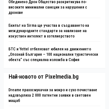
Обединено Дрон Общество разкритикува по-
високите минимални санкции за нарушения с
дронове
Екипът на Sirma ще участва в създаването на
международните стандарти за навлизане на
изкуствен интелект в хотелиерството
БТС и Yettel отбелязват юбилея на движението
„Опознай България – 100 национални туристически
обекта“ със специална изложба в София
Най-новото от Pixelmedia.bg
Dreame прахосмукачки за мокро и сухо почистване
надхвърлиха 2 000 патентни заявки в световен
мащаб