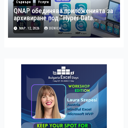
Сървъри
Услуги
QNAP обединява приложенията за
архивиране под “Hyper Data
Protection”
МАР. 12, 2026
DENICA