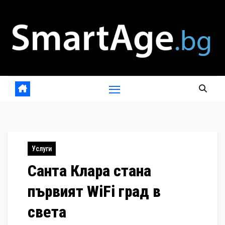
Skip
to
content
Услуги
Санта Клара стана
първият WiFi град в
света