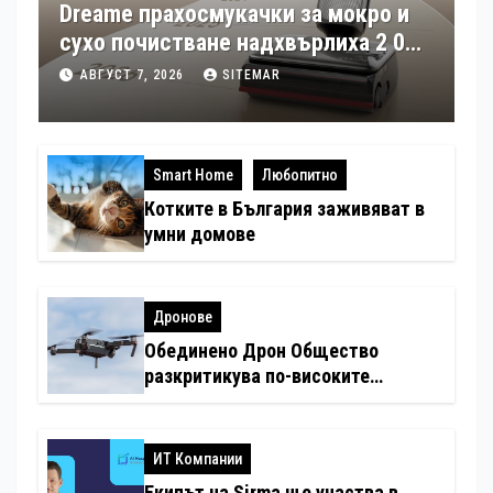
Dreame прахосмукачки за мокро и
сухо почистване надхвърлиха 2 000
патентни заявки в световен мащаб
АВГУСТ 7, 2026
SITEMAR
Smart Home
Любопитно
Котките в България заживяват в
умни домове
Дронове
Обединено Дрон Общество
разкритикува по-високите
минимални санкции за нарушения
с дронове
ИТ Компании
Екипът на Sirma ще участва в