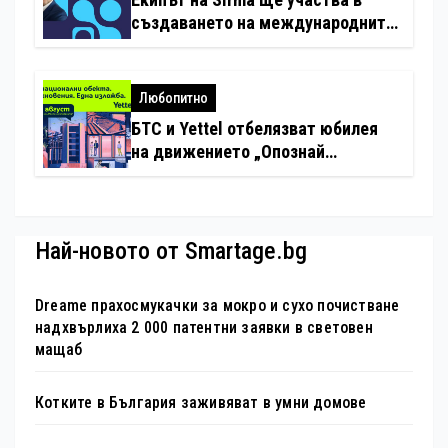
създаването на международните
стандарти за навлизане на
изкуствен интелект в
хотелиерството
Любопитно
БТС и Yettel отбелязват юбилея
на движението „Опознай
България – 100 национални
туристически обекта“ със
специална изложба в София
Най-новото от Smartage.bg
Dreame прахосмукачки за мокро и сухо почистване
надхвърлиха 2 000 патентни заявки в световен
мащаб
Котките в България заживяват в умни домове