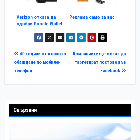
Verizon отказа да
Реклама само за вас
одобри Google Wallet
Навигация
40 години от първото
Компаниите ще могат да
обаждане по мобилен
таргетират постове във
телефон
Facebook
Свързани