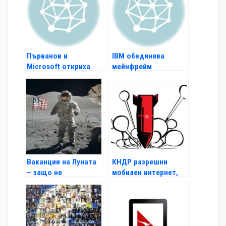
Първанов и
IBM обединява
Microsoft откриха
мейнфрейм
тестови център в
компютърни системи
УНСС
с Windows
Ваканции на Луната
КНДР разрешни
– защо не
мобилен интернет,
но само за чужденци