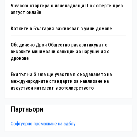
Vivacom стартира с изненадващи Шок оферти през
август онлайн
Котките в България заживяват в умни домове
Обединено Дрон Общество разкритикува по-
високите минимални санкции за нарушения с
дронове
Екипът на Sirma ще участва в създаването на
международните стандарти за навлизане на
изкуствен интелект в хотелиерството
Партньори
Софтуерно премахване на адблу