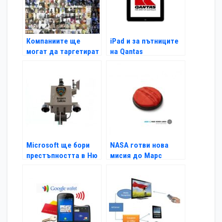
Компаниите ще
iPad и за пътниците
могат да таргетират
на Qantas
постове във
Facebook
Microsoft ще бори
NASA готви нова
престъпността в Ню
мисия до Марс
Йорк