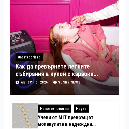
Uncategorized
Как да превърнете летните
събирания в купон с караоке
система
АВГУСТ 6, 2026
SUNNY NEWS
Нанотехнологии
Наука
Учени от MIT превръщат
молекулите в надеждни