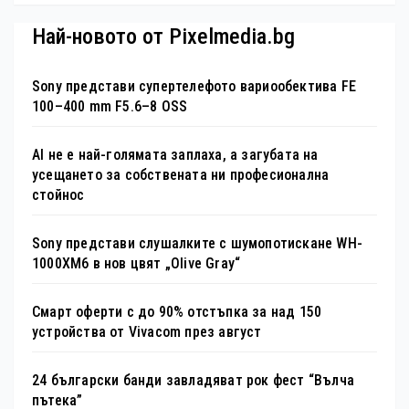
Най-новото от Pixelmedia.bg
Sony представи супертелефото вариообектива FE
100–400 mm F5.6–8 OSS
AI не е най-голямата заплаха, а загубата на
усещането за собствената ни професионална
стойнос
Sony представи слушалките с шумопотискане WH-
1000XM6 в нов цвят „Olive Gray“
Смарт оферти с до 90% отстъпка за над 150
устройства от Vivacom през август
24 български банди завладяват рок фест “Вълча
пътека”