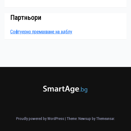
Партньори
Софтуерно премахване на адблу
Proudly powered by WordPress
|
Theme: Newsup by
Themeansar
.