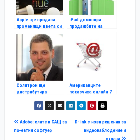
Apple ще продава
iPad доминира
променящи цвета си
продажбите на
крушки
таблети на Черния
петък
Солитрон ще
Американците
дистрибутира
похарчиха онлайн 7
решенията на D-Link
млрд. за седмица
в България
Навигация
Adobe: елате в САЩ за
D-link с нови решения за
по-евтин софтуер
видеонаблюдение и
охрана