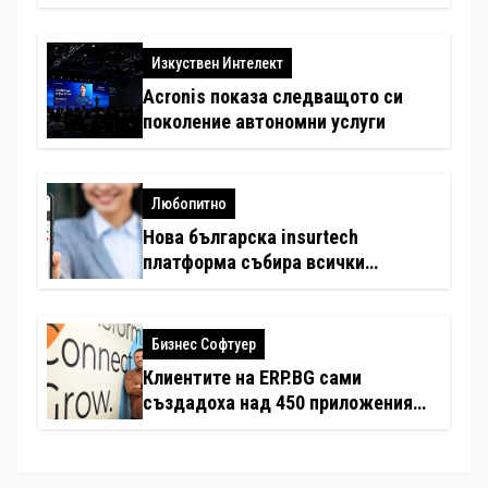
електронни устройства
Изкуствен Интелект
Acronis показа следващото си
поколение автономни услуги
Любопитно
Нова българска insurtech
платформа събира всички
застраховки на едно място
Бизнес Софтуер
Клиентите на ERP.BG сами
създадоха над 450 приложения
за ERP системата с помощта на
вградения в нея изкуствен
интелект