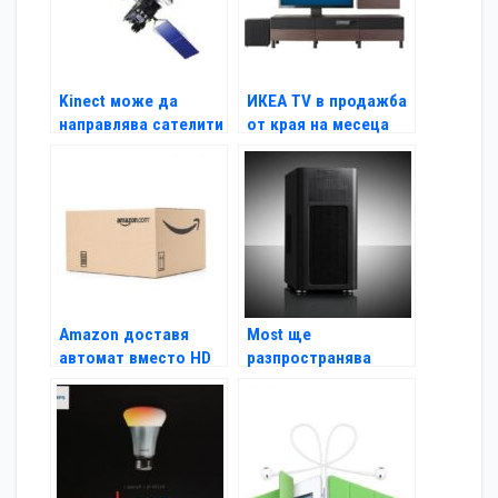
Kinect може да
ИКЕА TV в продажба
направлява сателити
от края на месеца
в орбита
Amazon доставя
Most ще
автомат вместо HD
разпространява
телевизор
продуктите на
Fractal Design