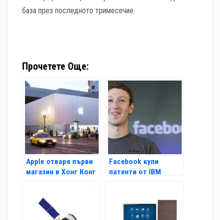
база през последното тримесечие.
Прочетете Още:
Apple отваря първи
Facebook купи
магазин в Хонг Конг
патенти от IBM