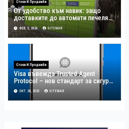
Стоки И Продажби
От удобство към навик: защо
доставките до автомати печелят
потребителите
ФЕВ. 5, 2026
SITEMAR
Стоки И Продажби
Visa въвежда Trusted Agent
Protocol – нов стандарт за сигурна
AI търговия
ОКТ. 28, 2025
SITEMAR