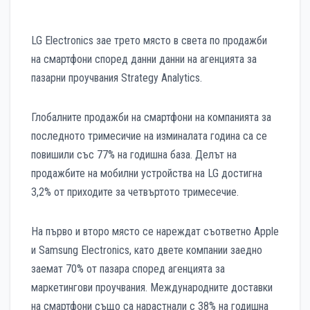
LG Electronics зае трето място в света по продажби
на смартфони според данни данни на агенцията за
пазарни проучвания Strategy Analytics.
Глобалните продажби на смартфони на компанията за
последното тримесичие на изминалата година са се
повишили със 77% на годишна база. Делът на
продажбите на мобилни устройства на LG достигна
3,2% от приходите за четвъртото тримесечие.
На първо и второ място се нареждат съответно Apple
и Samsung Electronics, като двете компании заедно
заемат 70% от пазара според агенцията за
маркетингови проучвания. Международните доставки
на смартфони също са нарастнали с 38% на годишна