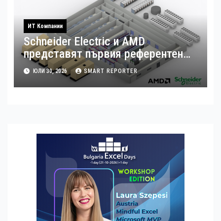
ИТ Компании
Schneider Electric и AMD
представят първия референтен
дизайн на платформата Helios за
ЮЛИ 30, 2026
SMART REPORTER
ускорено изграждане на фабрики
за ИИ