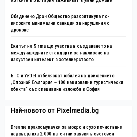
Котките в България заживяват в умни домове
Обединено Дрон Общество разкритикува по-
високите минимални санкции за нарушения с
дронове
Екипът на Sirma ще участва в създаването на
международните стандарти за навлизане на
изкуствен интелект в хотелиерството
БТС и Yettel отбелязват юбилея на движението
„Опознай България – 100 национални туристически
обекта“ със специална изложба в София
Най-новото от Pixelmedia.bg
Dreame прахосмукачки за мокро и сухо почистване
надхвърлиха 2 000 патентни заявки в световен