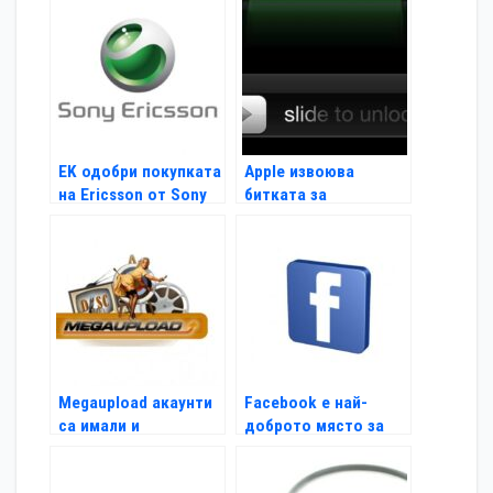
EK одобри покупката
Apple извоюва
на Ericsson от Sony
битката за
жестовото
отключване
Megaupload акаунти
Facebook е най-
са имали и
доброто място за
американски
работа
политици