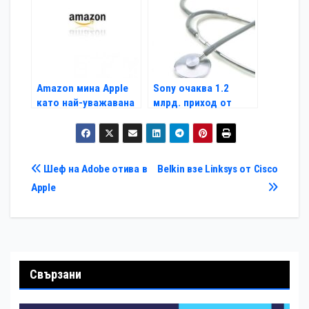
Amazon мина Apple
Sony очаква 1.2
като най-уважавана
млрд. приход от
компания
продажбата на M3
Навигация
Шеф на Adobe отива в
Belkin взе Linksys от Cisco
Apple
Свързани