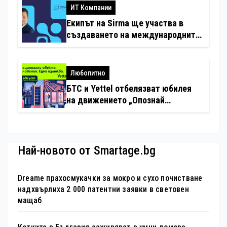
ИТ Компании
Екипът на Sirma ще участва в
създаването на международните
стандарти за навлизане на
изкуствен интелект в
хотелиерството
Любопитно
БТС и Yettel отбелязват юбилея
на движението „Опознай
България – 100 национални
туристически обекта“ със
специална изложба в София
Най-новото от Smartage.bg
Dreame прахосмукачки за мокро и сухо почистване
надхвърлиха 2 000 патентни заявки в световен
мащаб