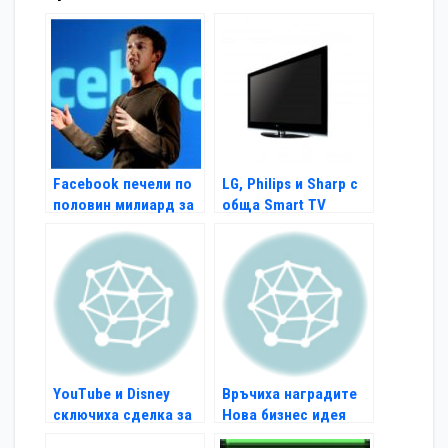
Facebook печели по
LG, Philips и Sharp с
половин милиард за
обща Smart TV
6 месеца
платформа
YouTube и Disney
Връчиха наградите
сключиха сделка за
Нова бизнес идея
видео серии