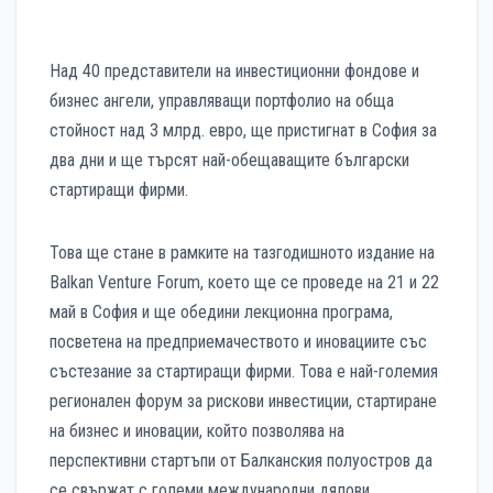
Над 40 представители на инвестиционни фондове и
бизнес ангели, управляващи портфолио на обща
стойност над 3 млрд. евро, ще пристигнат в София за
два дни и ще търсят най-обещаващите български
стартиращи фирми.
Това ще стане в рамките на тазгодишното издание на
Balkan Venture Forum, което ще се проведе на 21 и 22
май в София и ще обедини лекционна програма,
посветена на предприемачеството и иновациите със
състезание за стартиращи фирми. Това е най-големия
регионален форум за рискови инвестиции, стартиране
на бизнес и иновации, който позволява на
перспективни стартъпи от Балканския полуостров да
се свържат с големи международни дялови