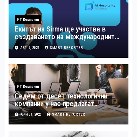
ИТ Компании
Екипът на Sirma ще участва в
създаването на международните
стандарти за навлизане на
АВГ. 7, 2026
SMART REPORTER
изкуствен интелект в
хотелиерството
ИТ Компании
Седем от десет технологични
компании у нас предлагат
хибридна работа
ЮЛИ 31, 2026
SMART REPORTER