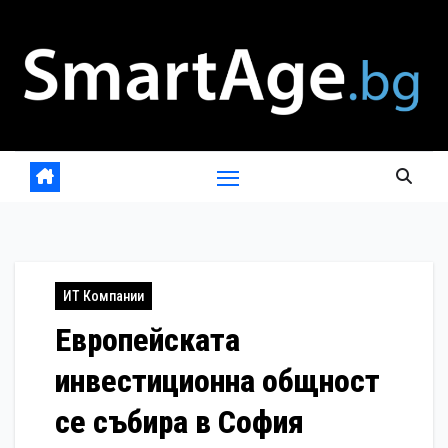
Skip
to
content
ИТ Компании
Европейската
инвестиционна общност
се събира в София