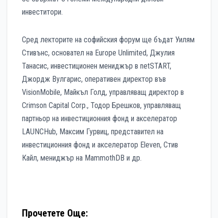
инвеститори.
Сред лекторите на софийския форум ще бъдат Уилям
Стивънс, основател на Europe Unlimited, Джулия
Танасис, инвестиционен мениджър в netSTART,
Джордж Вулгарис, оперативен директор във
VisionMobile, Майкъл Голд, управляващ директор в
Crimson Capital Corp., Тодор Брешков, управляващ
партньор на инвестиционния фонд и акселератор
LAUNCHub, Максим Гурвиц, представител на
инвестиционния фонд и акселератор Eleven, Стив
Кайл, мениджър на MammothDB и др.
Прочетете Още: