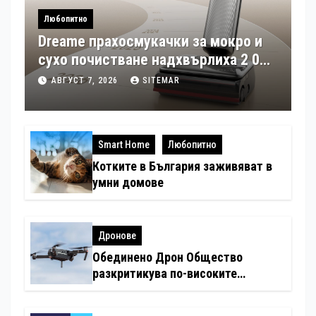
Любопитно
Dreame прахосмукачки за мокро и
сухо почистване надхвърлиха 2 000
патентни заявки в световен мащаб
АВГУСТ 7, 2026
SITEMAR
Smart Home
Любопитно
Котките в България заживяват в
умни домове
Дронове
Обединено Дрон Общество
разкритикува по-високите
минимални санкции за нарушения
с дронове