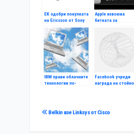
EK одобри покупката
Apple извоюва
на Ericsson от Sony
битката за
жестовото
отключване
IBM прави облачните
Facebook учреди
технологии по-
награда на стойн
достъпни
33 млн.долара
Навигация
Belkin взе Linksys от Cisco