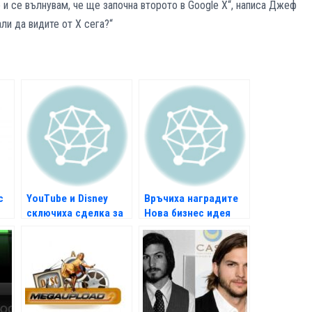
и се вълнувам, че ще започна второто в Google X“, написа Джеф
али да видите от Х сега?“
с
YouTube и Disney
Връчиха наградите
сключиха сделка за
Нова бизнес идея
видео серии