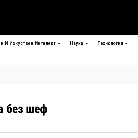
ти И Изкуствен Интелект
Наука
Технологии
а без шеф