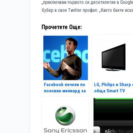
„приключвам първото си десетилетие в Google 
Хубер в своя Twitter профил. „Както бихте иск
Прочетете Още:
Facebook печели по
LG, Philips и Sharp 
половин милиард за
обща Smart TV
6 месеца
платформа