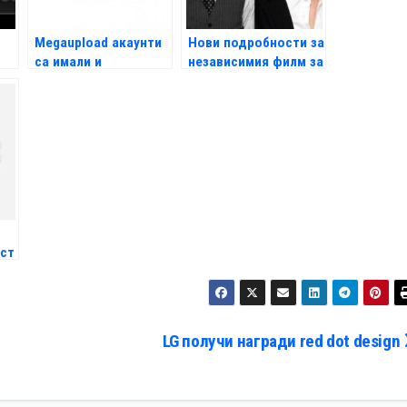
Megaupload акаунти
Нови подробности за
са имали и
независимия филм за
американски
Стив Джобс
политици
ост
LG получи награди red dot design