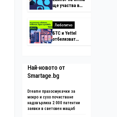
нарушения с
ще участва в
дронове
създаването на
международните
стандарти за
Любопитно
навлизане на
БТС и Yettel
изкуствен
отбелязват
интелект в
юбилея на
хотелиерството
движението
„Опознай
България – 100
Най-новото от
национални
Smartage.bg
туристически
обекта“ със
специална
Dreame прахосмукачки за
изложба в София
мокро и сухо почистване
надхвърлиха 2 000 патентни
заявки в световен мащаб