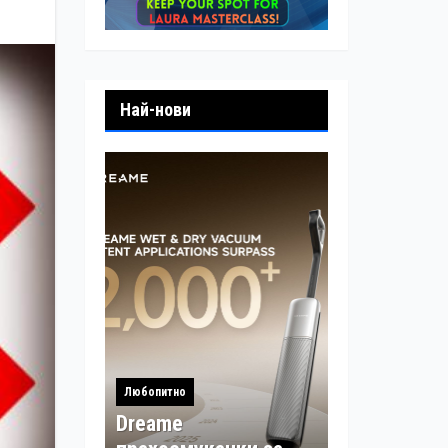
Най-нови
Любопитно
Dreame