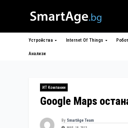
Skip
to
content
Устройства
Internet Of Things
Робо
Анализи
ИТ Компании
Google Maps остан
By
SmartAge Team
МАР. 18, 2013