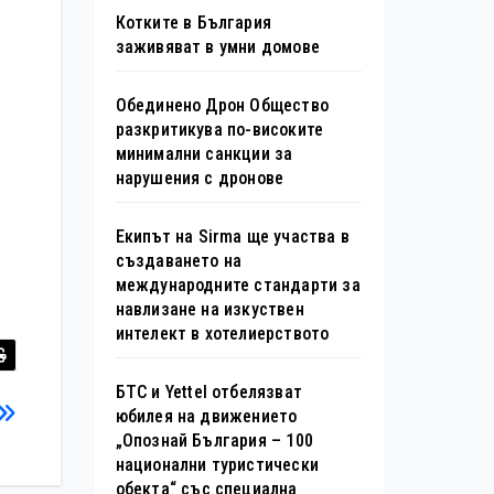
Котките в България
заживяват в умни домове
Обединено Дрон Общество
разкритикува по-високите
минимални санкции за
нарушения с дронове
Екипът на Sirma ще участва в
създаването на
международните стандарти за
навлизане на изкуствен
интелект в хотелиерството
БТС и Yettel отбелязват
юбилея на движението
„Опознай България – 100
национални туристически
обекта“ със специална