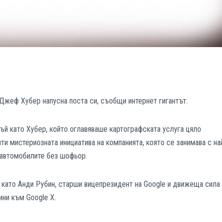
жеф Хубер напусна поста си, съобщи интернет гигантът.
ъй като Хубер, който оглавяваше картографската услуга цяло
ти мистериозната инициатива на компанията, която се занимава с на
и автомобилите без шофьор.
като Анди Рубин, старши вицепрезидент на Google и движеща сила
ини към Google X.