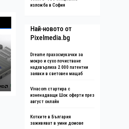
изложба в София
Най-новото от
Pixelmedia.bg
Dreame прахосмукачки за
мокро и сухо почистване
надхвърлиха 2 000 патентни
н
заявки в световен мащаб
s
Vivacom стартира с
изненадващи Шок оферти през
август онлайн
Котките в България
заживяват в умни домове