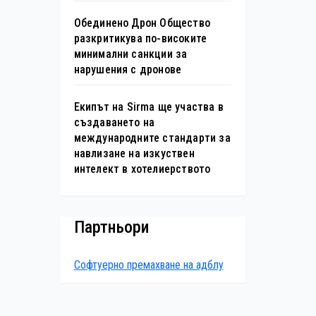
Обединено Дрон Общество
разкритикува по-високите
минимални санкции за
нарушения с дронове
Екипът на Sirma ще участва в
създаването на
международните стандарти за
навлизане на изкуствен
интелект в хотелиерството
Партньори
Софтуерно премахване на адблу