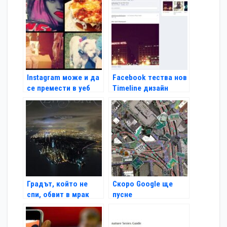
Shield
Instagram може и да
Facebook тества нов
се премести в уеб
Timeline дизайн
пространството
Градът, който не
Скоро Google ще
спи, обвит в мрак
пусне
картографската си
услуга и за iOS