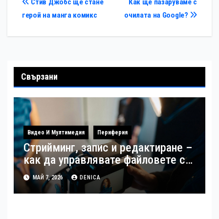
Навигация
Стив Джобс ще стане
Как ще пазаруваме с
герой на манга комикс
очилата на Google?
Свързани
Видео И Мултимедия
Периферия
Стрийминг, запис и редактиране –
как да управлявате файловете си
като създател
МАЙ 7, 2026
DENICA