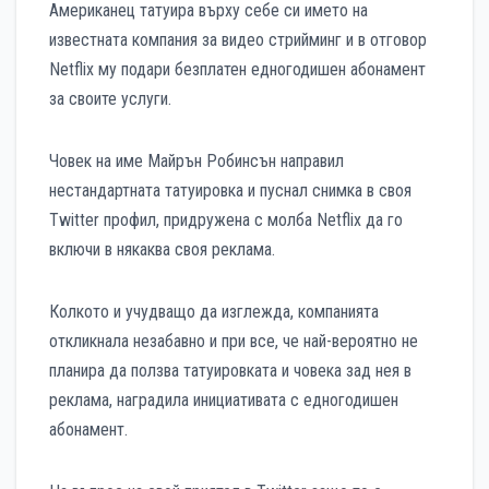
Американец татуира върху себе си името на
известната компания за видео стрийминг и в отговор
Netflix му подари безплатен едногодишен абонамент
за своите услуги.
Човек на име Майрън Робинсън направил
нестандартната татуировка и пуснал снимка в своя
Twitter профил, придружена с молба Netflix да го
включи в някаква своя реклама.
Колкото и учудващо да изглежда, компанията
откликнала незабавно и при все, че най-вероятно не
планира да ползва татуировката и човека зад нея в
реклама, наградила инициативата с едногодишен
абонамент.