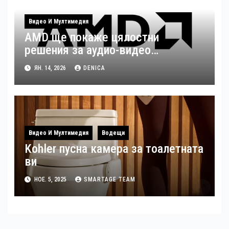
Видео И Мултимедия
AMD ще покаже цялостни
решения за аудио-видео
излъчвания по време на ISE 2026
ЯН. 14, 2026
DENICA
Видео И Мултимедия
Водещи
Kohler пусна камера за тоалетната
ви
НОЕ. 5, 2025
SMARTAGE TEAM