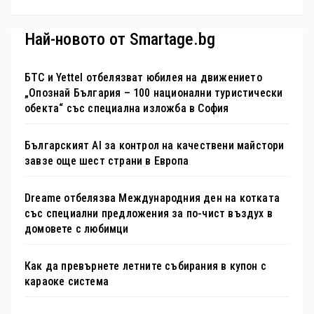
Най-новото от Smartage.bg
БТС и Yettel отбелязват юбилея на движението
„Опознай България – 100 национални туристически
обекта“ със специална изложба в София
Българският AI за контрол на качествени майстори
завзе още шест страни в Европа
Dreame отбелязва Международния ден на котката
със специални предложения за по-чист въздух в
домовете с любимци
Как да превърнете летните събирания в купон с
караоке система