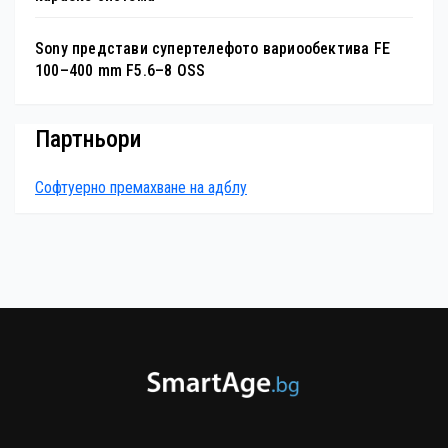
Sony представи супертелефото вариообектива FE
100–400 mm F5.6–8 OSS
Партньори
Софтуерно премахване на адблу