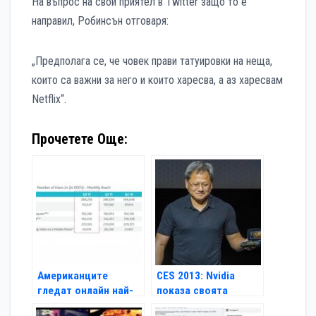
На въпрос на свой приятел в Twitter защо то е
направил, Робинсън отговаря:
„Предполага се, че човек прави татуировки на неща,
които са важни за него и които харесва, а аз харесвам
Netflix“.
Прочетете Още:
Американците
CES 2013: Nvidia
гледат онлайн най-
показа своята
много от всички
Android конзола