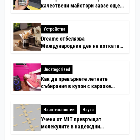
качествени майстори завзе още
шест страни в Европа
Устройства
Dreame отбелязва
Международния ден на котката
със специални предложения за
по-чист въздух в домовете с
любимци
Uncategorized
Как да превърнете летните
събирания в купон с караоке
система
Нанотехнологии
Наука
Учени от MIT превръщат
молекулите в надеждни
електронни устройства