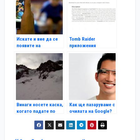
Искате и вие да се
Tomb Raider
появите на
приложения
снимката?
атакуват iTunes и
Google Play
Винаги носете каска,
Как ще пазаруваме с
когато падате по
очилата на Google?
планински склон