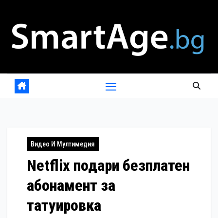
Skip
to
content
Видео И Мултимедия
Netflix подари безплатен
абонамент за
татуировка