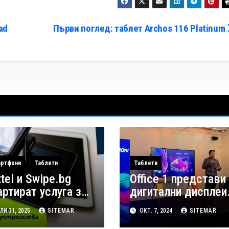
ad
Първи поглед: таблет Archos 116 Platinum
ртфони
Таблети
Таблети
ttel и Swipe.bg
Office 1 представи
артират услуга за
дигитални дисплеи
ратно изкупуване
от ново поколение
И 31, 2025
SITEMAR
ОКТ. 7, 2024
SITEMAR
 смартфони и
на Hikvision