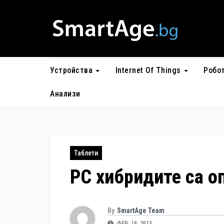
Skip
to
content
Устройства
Internet Of Things
Робо
Анализи
Таблети
PC хибридите са о
By
SmartAge Team
ФЕВ. 19, 2013