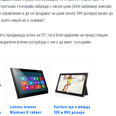
ратънки тъчскрийн хибриди с ниски цени (Intel например изисква
ч управление и да се продават на цени около 599 долара) може да
която никой не е очаквал“.
който предвижда успех на РС-тата благодарение на предстоящия
зводителя всички ултрабуци с него да имат тъчскрийн.
Lenovo показа
Surface ще е между
s
Windows 8 таблет
300 и 800 долара