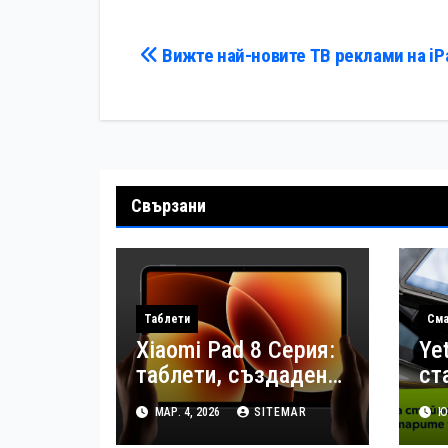
Навигация
Вижте най-новите ТВ реклами на iP
Свързани
Таблети
Сма
Xiaomi Pad 8 Серия:
Ye
таблети, създадени
ст
за висока
об
МАР. 4, 2026
SITEMAR
ЮЛ
продуктивност в
на