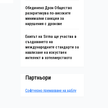
Обединено Дрон Общество
разкритикува по-високите
минимални санкции за
нарушения с дронове
Екипът на Sirma ще участва в
създаването на
международните стандарти за
навлизане на изкуствен
интелект в хотелиерството
Партньори
Софтуерно премахване на адблу