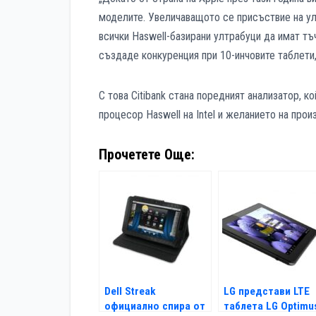
моделите. Увеличаващото се присъствие на улт
всички Haswell-базирани ултрабуци да имат тъ
създаде конкуренция при 10-инчовите таблети, 
С това Citibank стана поредният анализатор, 
процесор Haswell на Intel и желанието на прои
Прочетете Още:
Dell Streak
LG представи LTE
официално спира от
таблета LG Optimu