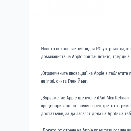
Новото поколение хибридни РС устройства, кои
доминацията на Apple при таблетите, твърди ан
„Ограничените иновации“ на Apple в таблетите
на Intel, счита Глен Йънг.
„Вярваме, че Apple ще пусне iPad Mini Retina 
процесори и ще се появят през третото тримесе
достатъчни, за да запазят дела на Apple на таб
„Докато от страна на Apple през тази година 