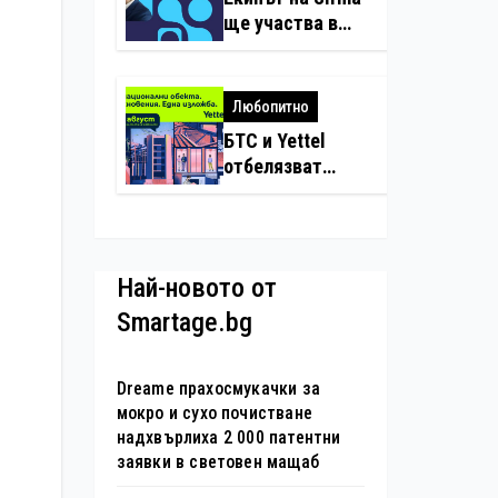
нарушения с
ще участва в
дронове
създаването на
международните
стандарти за
Любопитно
навлизане на
БТС и Yettel
изкуствен
отбелязват
интелект в
юбилея на
хотелиерството
движението
„Опознай
България – 100
Най-новото от
национални
Smartage.bg
туристически
обекта“ със
специална
Dreame прахосмукачки за
изложба в София
мокро и сухо почистване
надхвърлиха 2 000 патентни
заявки в световен мащаб