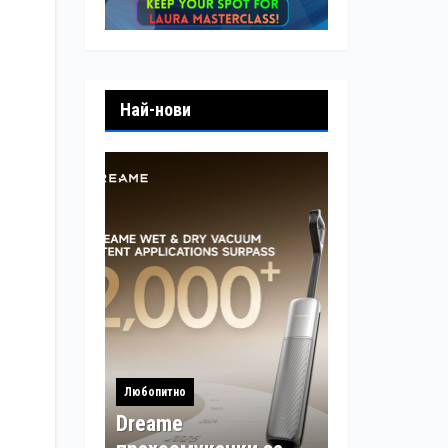
Най-нови
Любопитно
Dreame