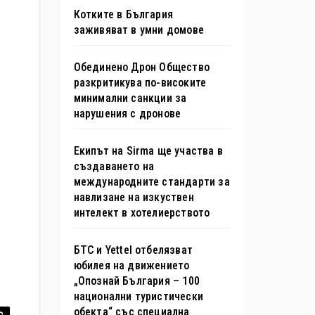
Котките в България
заживяват в умни домове
Обединено Дрон Общество
разкритикува по-високите
минимални санкции за
нарушения с дронове
Екипът на Sirma ще участва в
създаването на
международните стандарти за
навлизане на изкуствен
интелект в хотелиерството
БТС и Yettel отбелязват
юбилея на движението
„Опознай България – 100
национални туристически
обекта“ със специална