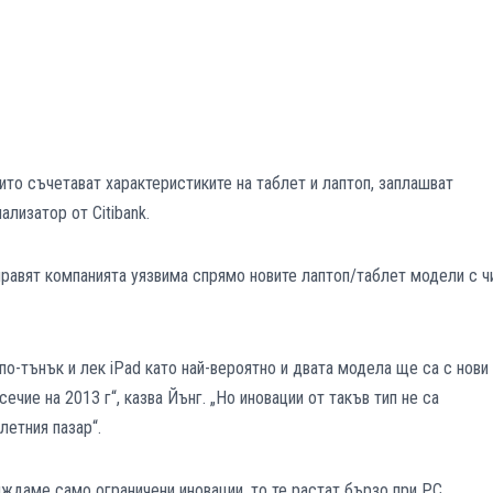
то съчетават характеристиките на таблет и лаптоп, заплашват
ализатор от Citibank.
 правят компанията уязвима спрямо новите лаптоп/таблет модели с ч
и по-тънък и лек iPad като най-вероятно и двата модела ще са с нови
чие на 2013 г“, казва Йънг. „Но иновации от такъв тип не са
летния пазар“.
виждаме само ограничени иновации, то те растат бързо при РС