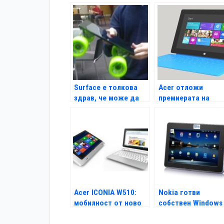
продажба
Pad LTE
Surface е толкова
Acer отложи
здрав, че може да
премиерата на
бъде и скейтборд
своите Windows R
таблети
Acer ICONIA W510:
Nokia готви
мобилност от ново
собствен Windows
поколение
таблет?