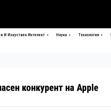
ти И Изкуствен Интелект
Наука
Технологии
пасен конкурент на Apple