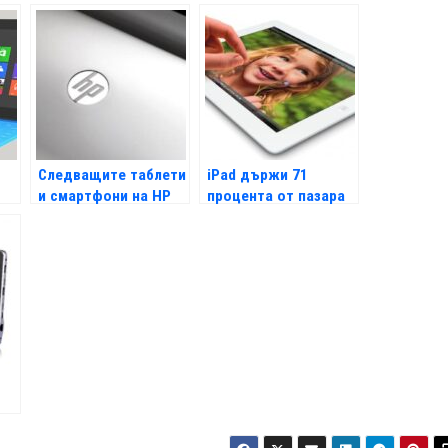
Следващите таблети
iPad държи 71
и смартфони на HP
процента от пазара
T
ще са с Android?
на таблети в Китай