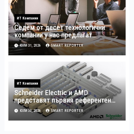
ИТ Компании
Седем от десет технологични
компании у нас предлагат
хибридна работа
ЮЛИ 31, 2026
SMART REPORTER
ИТ Компании
Schneider Electric и AMD
представят първия референтен
дизайн на платформата Helios за
ЮЛИ 30, 2026
SMART REPORTER
ускорено изграждане на фабрики
за ИИ