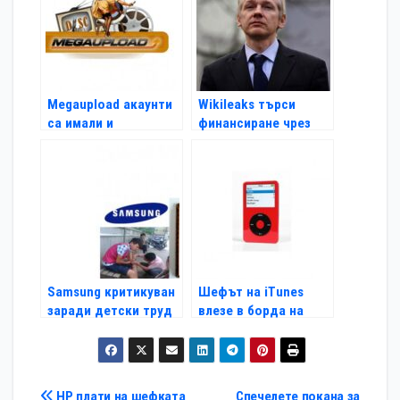
Megaupload акаунти
Wikileaks търси
са имали и
финансиране чрез
американски
американска
политици
фондация
Samsung критикуван
Шефът на iTunes
заради детски труд
влезе в борда на
Ferrari
HP плати на шефката
Спечелете покана за