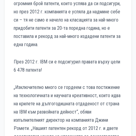
огромния брой патенти, които успява да си подсигури,
но през 2012 г. компанията е успяла да надмине себе
си – тя не само е начело на класацията за най-много
придобити патенти за 20-та поредна година, но е
поставила и рекорд за най-много издадени патенти за
една година.
През 2012 г. IBM си е подсигурил правата върху цели
6 478 патента!
„Изключително много се гордеем с това постижение
на технологичната и научната креативност, които идва
на крилете на дългогодишната отдаденост от страна
на IBM към развойната дейност“, обяви
изпълнителният директор на компанията Джини
Ромети. „Нашият патентен рекорд от 2012 г. и двете