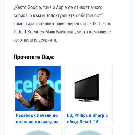
„Както Google, така и Apple се отнасят много
сериозно към интелектуалната собственост“,
коментира изпълнителният директор на IFI Claims
Patent Services Майк Байкрофт, чиято компания е
изготвила класацията.
Прочетете Още:
Facebook печели по
LG, Philips и Sharp с
половин милиард за
обща Smart TV
6 месеца
платформа