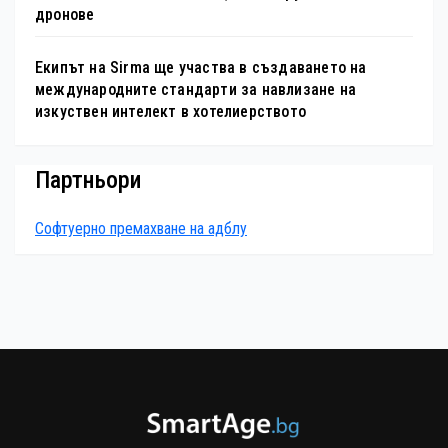
дронове
Екипът на Sirma ще участва в създаването на
международните стандарти за навлизане на
изкуствен интелект в хотелиерството
Партньори
Софтуерно премахване на адблу