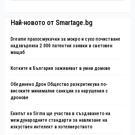
туристически обекта“ със
специална изложба в София
Най-новото от Smartage.bg
Dreame прахосмукачки за мокро и сухо почистване
надхвърлиха 2 000 патентни заявки в световен
мащаб
Котките в България заживяват в умни домове
Обединено Дрон Общество разкритикува по-
високите минимални санкции за нарушения с
дронове
Екипът на Sirma ще участва в създаването на
международните стандарти за навлизане на
изкуствен интелект в хотелиерството