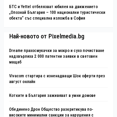
БТС и Yettel отбелязват юбилея на движението
„Опознай България – 100 национални туристически
обекта“ със специална изложба в София
Най-новото от Pixelmedia.bg
Dreame прахосмукачки за мокро и сухо почистване
надхвърлиха 2 000 патентни заявки в световен
мащаб
Vivacom стартира с изненадващи Шок оферти през
август онлайн
Котките в България заживяват в умни домове
Обединено Дрон Общество разкритикува по-
високите минимални санкции за нарушения с