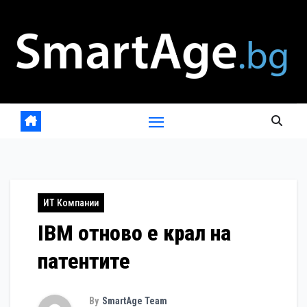
Skip
to
content
ИТ Компании
IBM отново е крал на
патентите
By
SmartAge Team