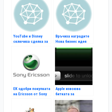
YouTube и Disney
Връчиха наградите
сключиха сделка за
Нова бизнес идея
видео серии
EK одобри покупката
Apple извоюва
на Ericsson от Sony
битката за
жестовото
отключване