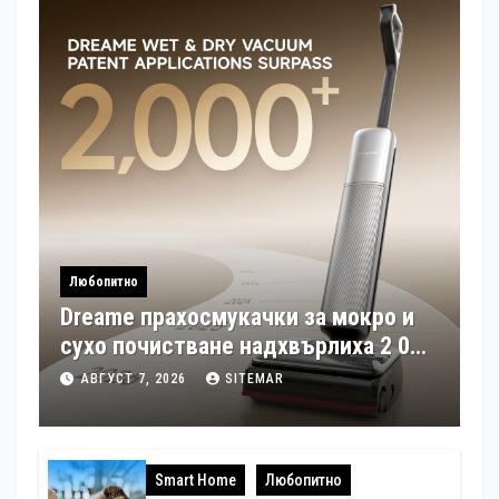
Любопитно
Dreame прахосмукачки за мокро и
сухо почистване надхвърлиха 2 000
патентни заявки в световен мащаб
АВГУСТ 7, 2026
SITEMAR
Smart Home
Любопитно