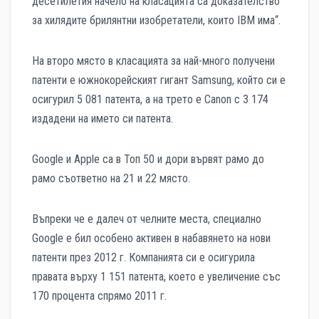
десетилетия начело на класацията са доказателство
за хилядите брилянтни изобретатели, които IBM има“.
На второ място в класацията за най-много получени
патенти е южнокорейският гигант Samsung, който си е
осигурил 5 081 патента, а на трето е Canon с 3 174
издадени на името си патента.
Google и Apple са в Топ 50 и дори вървят рамо до
рамо съответно на 21 и 22 място.
Въпреки че е далеч от челните места, специално
Google е бил особено активен в набавянето на нови
патенти през 2012 г. Компанията си е осигурила
правата върху 1 151 патента, което е увеличение със
170 процента спрямо 2011 г.