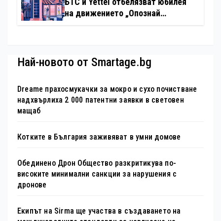
БТС и Yettel отбелязват юбилея
на движението „Опознай
България – 100 национални
туристически обекта“ със
специална изложба в София
Най-новото от Smartage.bg
Dreame прахосмукачки за мокро и сухо почистване
надхвърлиха 2 000 патентни заявки в световен
мащаб
Котките в България заживяват в умни домове
Обединено Дрон Общество разкритикува по-
високите минимални санкции за нарушения с
дронове
Екипът на Sirma ще участва в създаването на