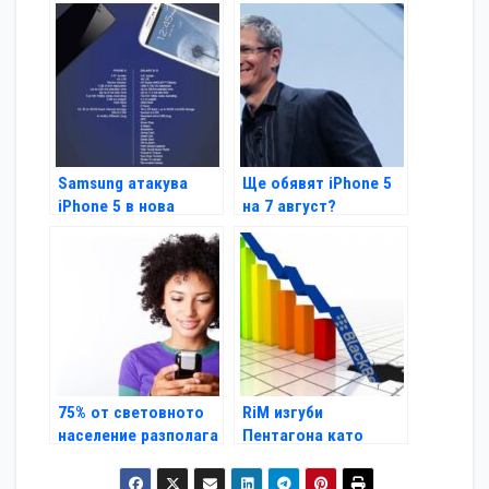
Samsung атакува
Ще обявят iPhone 5
iPhone 5 в нова
на 7 август?
реклама
75% от световното
RiM изгуби
население разполага
Пентагона като
с мобилен телефон
клиент