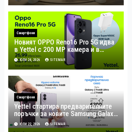
Смартфони
Новият OPPO Reno16 Pro 5G идва
в Yettel с 200 MP камера и в
комплект с 80W зарядно за бързо
ЮЛИ 24, 2026
SITEMAR
зареждане
Смартфони
Yettel стартира предварителните
поръчки за новите Samsung Galaxy
Z Flip8, Fold8 и Fold8 Ultra
ЮЛИ 22, 2026
SITEMAR