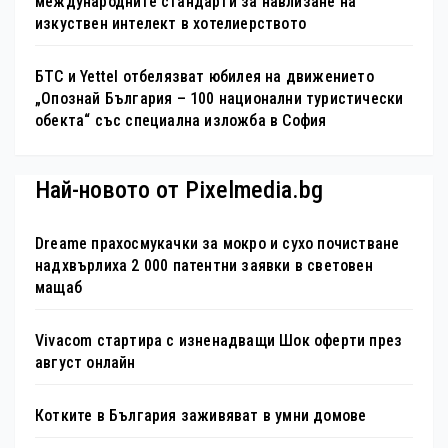
международните стандарти за навлизане на
изкуствен интелект в хотелиерството
БТС и Yettel отбелязват юбилея на движението
„Опознай България – 100 национални туристически
обекта“ със специална изложба в София
Най-новото от Pixelmedia.bg
Dreame прахосмукачки за мокро и сухо почистване
надхвърлиха 2 000 патентни заявки в световен
мащаб
Vivacom стартира с изненадващи Шок оферти през
август онлайн
Котките в България заживяват в умни домове