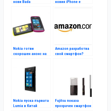
нови Bada
новия iPhone е
смартфона
огромен
Nokia готви
Amazon разработва
скорошен анонс на
свой смартфон?
своя Windows Phonе
Nokia пуска първата
Fujitsu показа
Lumia в Китай
прозрачен смартфон