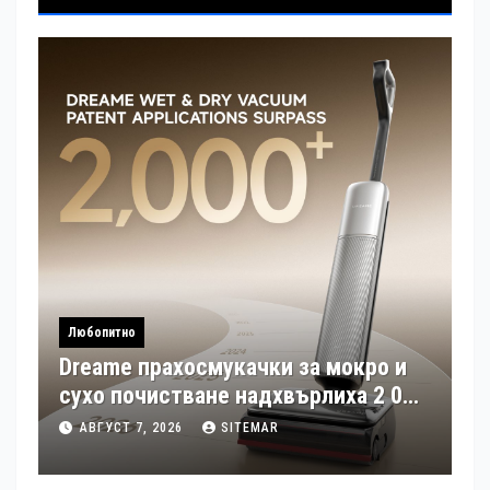
Любопитно
Dreame прахосмукачки за мокро и
сухо почистване надхвърлиха 2 000
патентни заявки в световен мащаб
АВГУСТ 7, 2026
SITEMAR