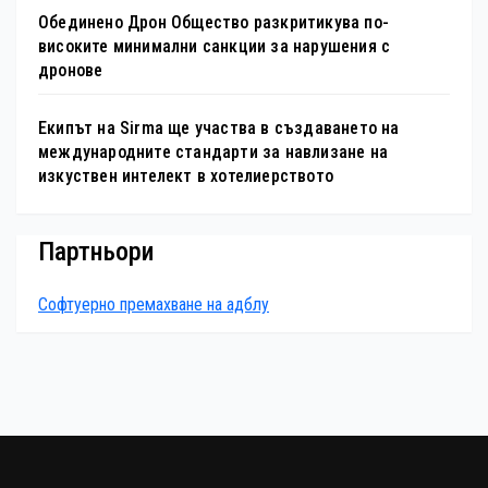
Обединено Дрон Общество разкритикува по-
високите минимални санкции за нарушения с
дронове
Екипът на Sirma ще участва в създаването на
международните стандарти за навлизане на
изкуствен интелект в хотелиерството
Партньори
Софтуерно премахване на адблу