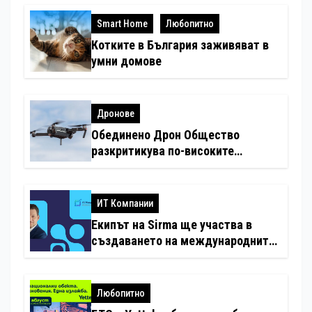
Smart Home
Любопитно
Котките в България заживяват в
умни домове
Дронове
Обединено Дрон Общество
разкритикува по-високите
минимални санкции за нарушения
с дронове
ИТ Компании
Екипът на Sirma ще участва в
създаването на международните
стандарти за навлизане на
изкуствен интелект в
хотелиерството
Любопитно