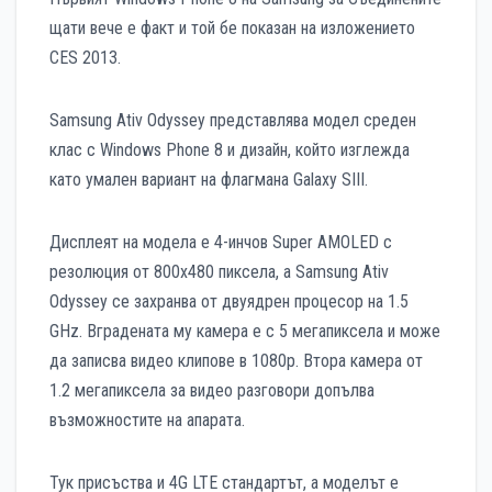
щати вече е факт и той бе показан на изложението
CES 2013.
Samsung Ativ Odyssey представлява модел среден
клас с Windows Phone 8 и дизайн, който изглежда
като умален вариант на флагмана Galaxy SIII.
Дисплеят на модела е 4-инчов Super AMOLED с
резолюция от 800х480 пиксела, а Samsung Ativ
Odyssey се захранва от двуядрен процесор на 1.5
GHz. Вградената му камера е с 5 мегапиксела и може
да записва видео клипове в 1080р. Втора камера от
1.2 мегапиксела за видео разговори допълва
възможностите на апарата.
Тук присъства и 4G LTE стандартът, а моделът е