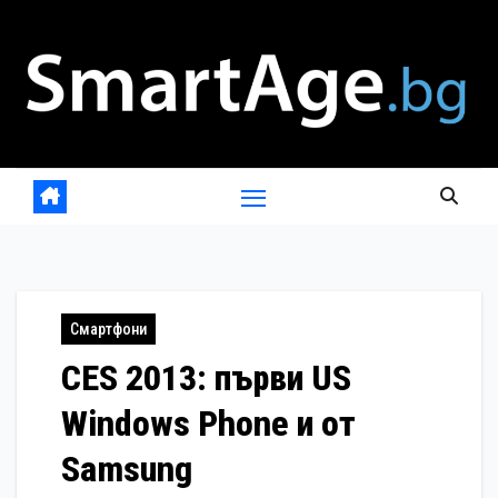
Skip
to
content
Смартфони
CES 2013: първи US
Windows Phone и от
Samsung