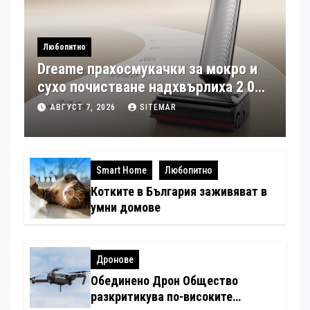
Любопитно
Dreame прахосмукачки за мокро и
сухо почистване надхвърлиха 2 000
патентни заявки в световен мащаб
АВГУСТ 7, 2026
SITEMAR
Smart Home
Любопитно
Котките в България заживяват в
умни домове
Дронове
Обединено Дрон Общество
разкритикува по-високите