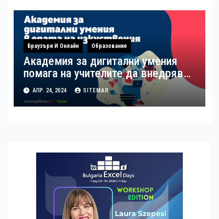
България беше представено
наскоро
Браузъри И Онлайн
Образование
Академия за дигитални умения
помага на учителите да внедряват
изкуствения интелект в учебния
АПР. 24, 2024
SITEMAR
процес