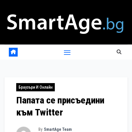
Skip
to
content
Браузъри И Онлайн
Папата се присъедини
към Twitter
By
SmartAge Team