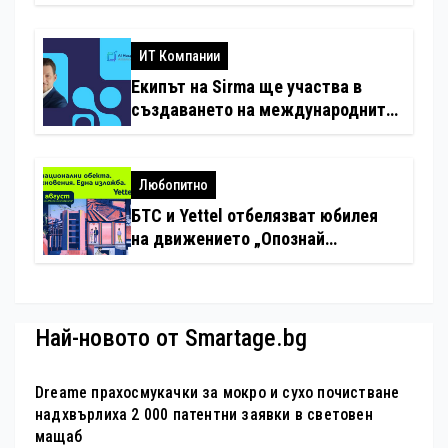
минимални санкции за нарушения
с дронове
ИТ Компании
Екипът на Sirma ще участва в
създаването на международните
стандарти за навлизане на
изкуствен интелект в
хотелиерството
Любопитно
БТС и Yettel отбелязват юбилея
на движението „Опознай
България – 100 национални
туристически обекта“ със
специална изложба в София
Най-новото от Smartage.bg
Dreame прахосмукачки за мокро и сухо почистване
надхвърлиха 2 000 патентни заявки в световен
мащаб