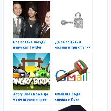
градовете на
България
Все повече звезди
Да се защитим
напускат Twitter
онлайн в три стъпки
Angry Birds може да
Gmail ще бъде
бъде играна и през
спряна в Иран
Timeline