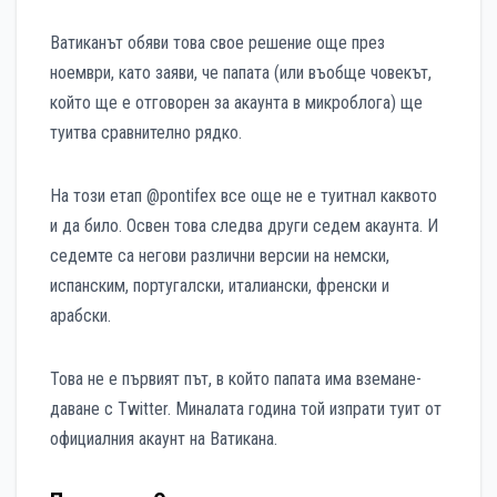
Ватиканът обяви това свое решение още през
ноември, като заяви, че папата (или въобще човекът,
който ще е отговорен за акаунта в микроблога) ще
туитва сравнително рядко.
На този етап @pontifex все още не е туитнал каквото
и да било. Освен това следва други седем акаунта. И
седемте са негови различни версии на немски,
испанским, португалски, италиански, френски и
арабски.
Това не е първият път, в който папата има вземане-
даване с Twitter. Миналата година той изпрати туит от
официалния акаунт на Ватикана.