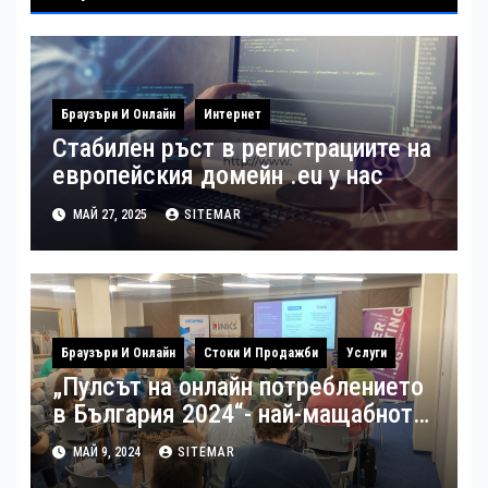
Браузъри И Онлайн
Интернет
Стабилен ръст в регистрациите на
европейския домейн .eu у нас
МАЙ 27, 2025
SITEMAR
Браузъри И Онлайн
Стоки И Продажби
Услуги
„Пулсът на онлайн потреблението
в България 2024“- най-мащабното
потребителско проучване на
МАЙ 9, 2024
SITEMAR
пазара на електронна търговия в