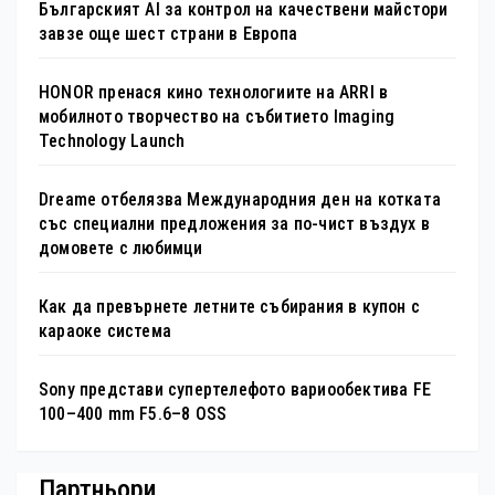
Българският AI за контрол на качествени майстори
завзе още шест страни в Европа
HONOR пренася кино технологиите на ARRI в
мобилното творчество на събитието Imaging
Technology Launch
Dreame отбелязва Международния ден на котката
със специални предложения за по-чист въздух в
домовете с любимци
Как да превърнете летните събирания в купон с
караоке система
Sony представи супертелефото вариообектива FE
100–400 mm F5.6–8 OSS
Партньори