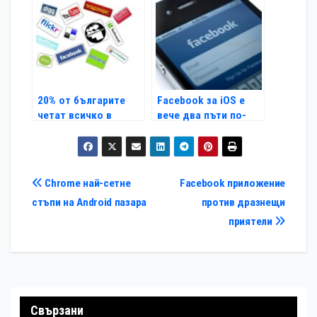
20% от българите
Facebook за iOS е
четат всичко в
вече два пъти по-
социалните медии
бърз
Навигация
Chrome най-сетне
Facebook приложение
стъпи на Android пазара
против дразнещи
приятели
Свързани