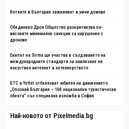
Котките в България заживяват в умни домове
Обединено Дрон Общество разкритикува по-
високите минимални санкции за нарушения с
дронове
Екипът на Sirma ще участва в създаването на
международните стандарти за навлизане на
изкуствен интелект в хотелиерството
БТС и Yettel отбелязват юбилея на движението
„Опознай България – 100 национални туристически
обекта“ със специална изложба в София
Най-новото от Pixelmedia.bg