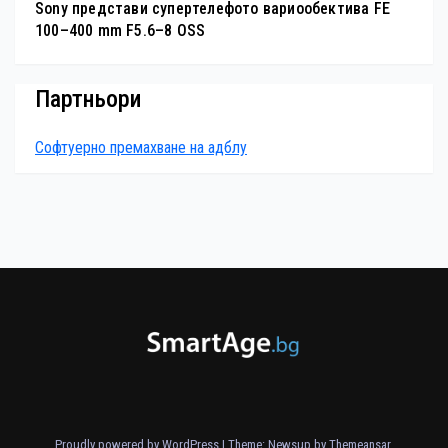
Sony представи супертелефото вариообектива FE
100–400 mm F5.6–8 OSS
Партньори
Софтуерно премахване на адблу
Proudly powered by WordPress
|
Theme: Newsup by
Themeansar
.