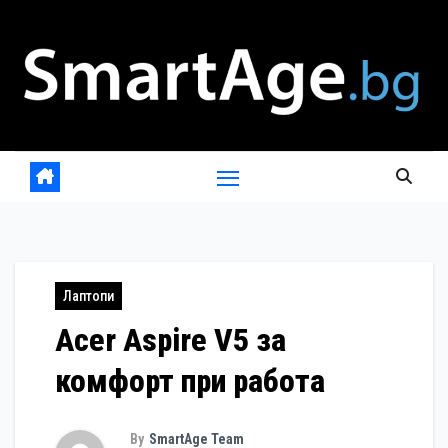
Skip
to
content
Лаптопи
Acer Aspire V5 за
комфорт при работа
By
SmartAge Team