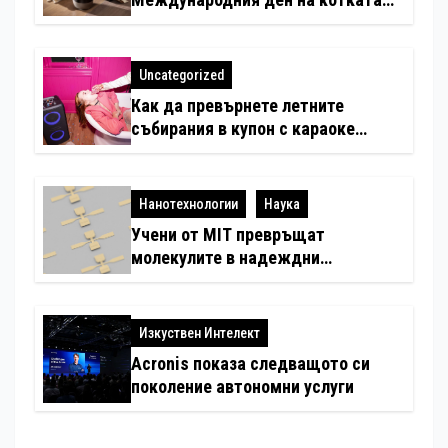
със специални предложения за
по-чист въздух в домовете с
любимци
Uncategorized
Как да превърнете летните
събирания в купон с караоке
система
Нанотехнологии
Наука
Учени от MIT превръщат
молекулите в надеждни
електронни устройства
Изкуствен Интелект
Acronis показа следващото си
поколение автономни услуги