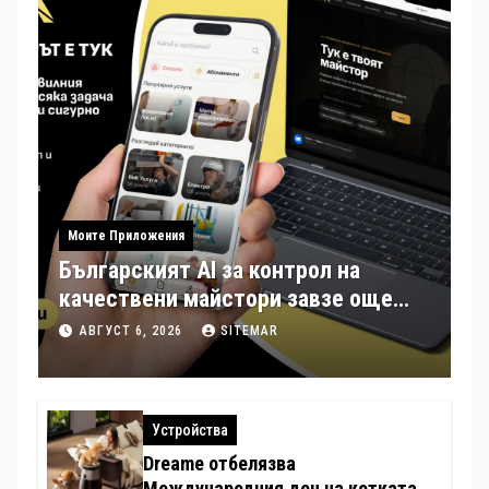
Моите Приложения
Българският AI за контрол на
качествени майстори завзе още
шест страни в Европа
АВГУСТ 6, 2026
SITEMAR
Устройства
Dreame отбелязва
Международния ден на котката