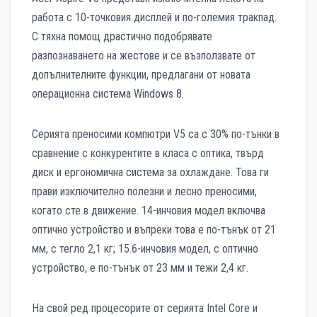
работа с 10-точковия дисплей и по-големия тракпад.
С тяхна помощ драстично подобрявате
разпознаването на жестове и се възползвате от
допълнителните функции, предлагани от новата
операционна система Windows 8.
Серията преносими компютри V5 са с 30% по-тънки в
сравнение с конкурентите в класа с оптика, твърд
диск и ергономична система за охлаждане. Това ги
прави изключително полезни и лесно преносими,
когато сте в движение. 14-инчовия модел включва
оптично устройство и въпреки това е по-тънък от 21
мм, с тегло 2,1 кг; 15.6-инчовия модел, с оптично
устройство, е по-тънък от 23 мм и тежи 2,4 кг.
На свой ред процесорите от серията Intel Core и