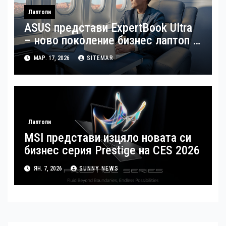
Лаптопи
ASUS представи ExpertBook Ultra
– ново поколение бизнес лаптоп с
изкуствен интелект
МАР. 17, 2026
SITEMAR
Лаптопи
MSI представи изцяло новата си
бизнес серия Prestige на CES 2026
ЯН. 7, 2026
SUNNY NEWS