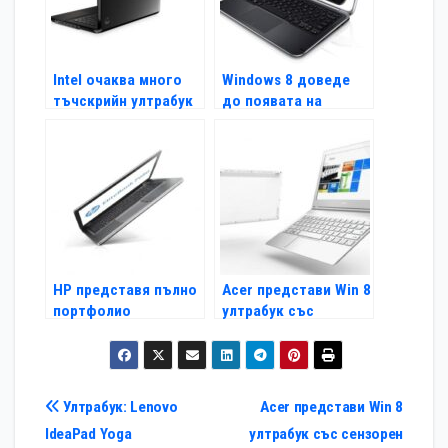
Intel очаква много
Windows 8 доведе
тъчскрийн ултрабук
до появата на
модели
множество PC
хибриди
HP представя пълно
Acer представи Win 8
портфолио
ултрабук със
компютри с Windows
сензорен екран
8
Навигация
Ултрабук: Lenovo
Acer представи Win 8
IdeaPad Yoga
ултрабук със сензорен