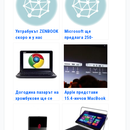
Ултрабукът ZENBOOK
Microsoft ще
скоро и у нас
предлага 250-
доларови компютри
Догодина пазарът на
Apple представи
хромбукове ще се
15.4-инчов MacBook
увеличи
Pro с ретина дисплей