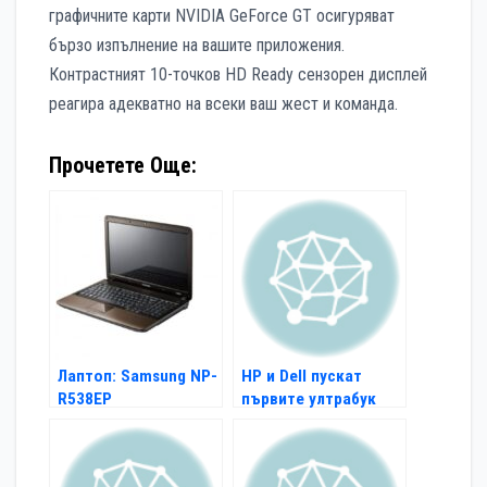
графичните карти NVIDIA GeForce GT осигуряват
бързо изпълнение на вашите приложения.
Контрастният 10-точков HD Ready сензорен дисплей
реагира адекватно на всеки ваш жест и команда.
Прочетете Още:
Лаптоп: Samsung NP-
HP и Dell пускат
R538EP
първите ултрабук
модели догодина