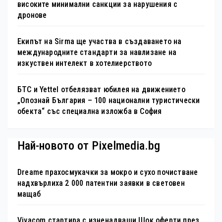
високите минимални санкции за нарушения с
дронове
Екипът на Sirma ще участва в създаването на
международните стандарти за навлизане на
изкуствен интелект в хотелиерството
БТС и Yettel отбелязват юбилея на движението
„Опознай България – 100 национални туристически
обекта“ със специална изложба в София
Най-новото от Pixelmedia.bg
Dreame прахосмукачки за мокро и сухо почистване
надхвърлиха 2 000 патентни заявки в световен
мащаб
Vivacom стартира с изненадващи Шок оферти през