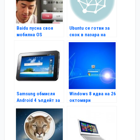
Baidu пусна своя
Ubuntu се готви за
мобилна OS
скок в пазара на
таблети
Samsung обмисля
Windows 8 идва на 26
Android 4 ъпдейт за
октомври
Galaxy Tab