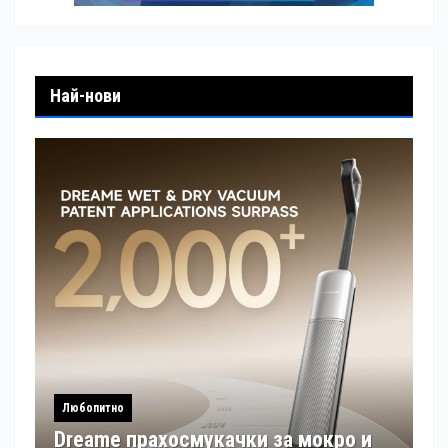
Най-нови
Любопитно
Dreame прахосмукачки за мокро и