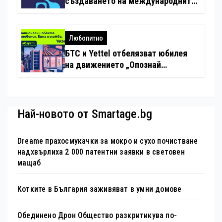
създаването на международните
стандарти за навлизане на
изкуствен интелект в
хотелиерството
Любопитно
БТС и Yettel отбелязват юбилея
на движението „Опознай
България – 100 национални
туристически обекта“ със
специална изложба в София
Най-новото от Smartage.bg
Dreame прахосмукачки за мокро и сухо почистване
надхвърлиха 2 000 патентни заявки в световен
мащаб
Котките в България заживяват в умни домове
Обединено Дрон Общество разкритикува по-