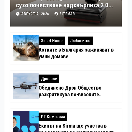
сухо почистване надхвърлиха 2 000
патентни заявки в световен мащаб
АВГУСТ 7, 2026
SITEMAR
Smart Home
Любопитно
Котките в България заживяват в
умни домове
Дронове
Обединено Дрон Общество
разкритикува по-високите
минимални санкции за нарушения
с дронове
ИТ Компании
Екипът на Sirma ще участва в