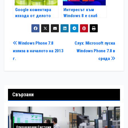
Google коментира
Интересът към
изхода от делото
Windows 8 e слаб
между Apple и
Samsung
Навигация
Windows Phone 7.8
Слух: Microsoft пуска
излиза в началото на 2013
Windows Phone 7.8 в
г.
сряда
Свързани
Операционни Системи