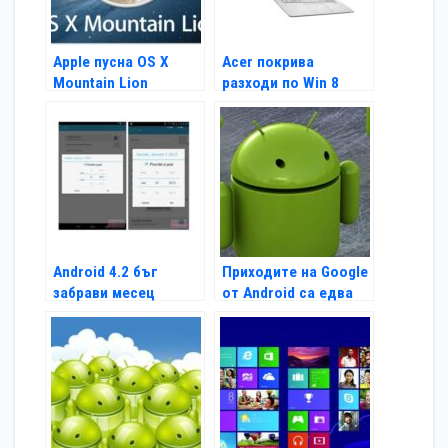
Apple пусна OS X
Acer покрива
Mountain Lion
разходи по Win 8
ъпгрейд
Android 4.2 бъг
Приходите на Google
забрави месец
от Android са едва
декември
$550 млн.