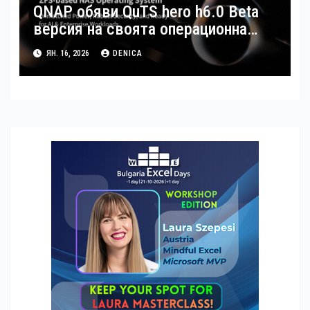
QNAP обяви QuTS hero h6.0 Beta
версия на своята операционна
система
ЯН. 16, 2026
DENICA