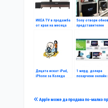
ИКЕА TV в продажба
Sony отвори обно
от края на месеца
представителен
магазин в Пловди
Децата искат iPad,
1 млрд. долара
iPhone за Коледа
похарчени онлайн 
Черния петък
Навигация
Apple може да продава по-малко пр