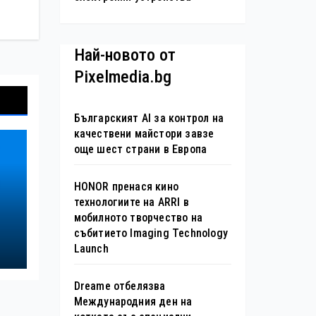
Най-новото от
Pixelmedia.bg
Българският AI за контрол на
качествени майстори завзе
още шест страни в Европа
HONOR пренася кино
технологиите на ARRI в
мобилното творчество на
събитието Imaging Technology
Launch
а
Dreame отбелязва
Международния ден на