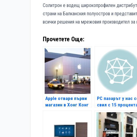
Солитрон е водещ широкопрофилен дистрибуто
страни на Балканския полуостров и представи
всички решения на мрежовия производител за 
Прочетете Още:
Apple отваря първи
PC пазарът у нас с
магазин в Хонг Конг
свил с 15 процент