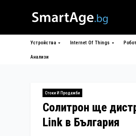
Skip
to
content
Устройства
Internet Of Things
Робо
Анализи
Стоки И Продажби
Солитрон ще дистр
Link в България