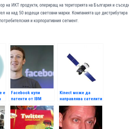
р на ИКТ продукти, опериращ на територията на България и съсед
тел на над 50 водещи световни марки. Компанията ще дистрибутира
потребителския и корпоративния сегмент.
е е
Facebook купи
Kinect може да
а
патенти от IBM
направлява сателити
в орбита