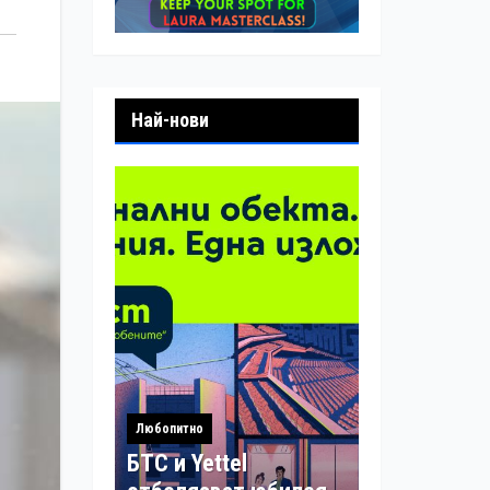
Най-нови
Любопитно
БТС и Yettel