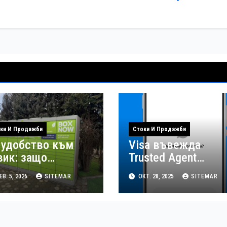
ки И Продажби
Стоки И Продажби
 удобство към
Visa въвежда
вик: защо
Trusted Agent
ставките до
Protocol – нов
В. 5, 2026
SITEMAR
ОКТ. 28, 2025
SITEMAR
томати печелят
стандарт за сигурн
требителите
AI търговия