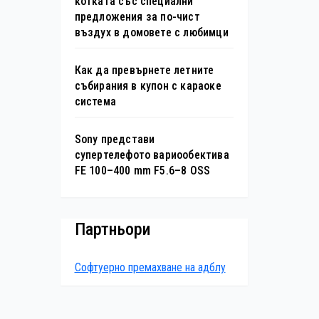
котката със специални
предложения за по-чист
въздух в домовете с любимци
Как да превърнете летните
събирания в купон с караоке
система
Sony представи
супертелефото вариообектива
FE 100–400 mm F5.6–8 OSS
Партньори
Софтуерно премахване на адблу