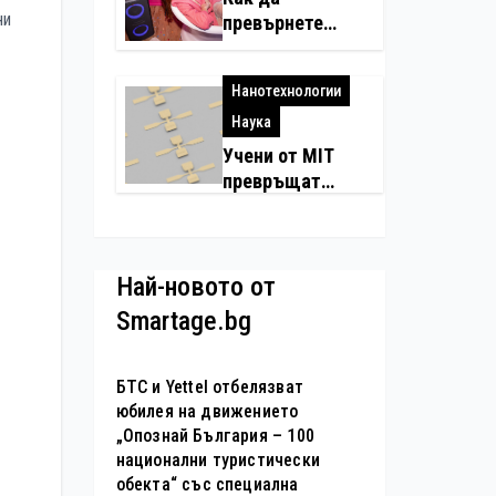
по-чист въздух
ни
превърнете
в домовете с
летните
любимци
събирания в
Нанотехнологии
купон с караоке
система
Наука
Учени от MIT
превръщат
молекулите в
надеждни
електронни
Най-новото от
устройства
Smartage.bg
БТС и Yettel отбелязват
юбилея на движението
„Опознай България – 100
национални туристически
обекта“ със специална