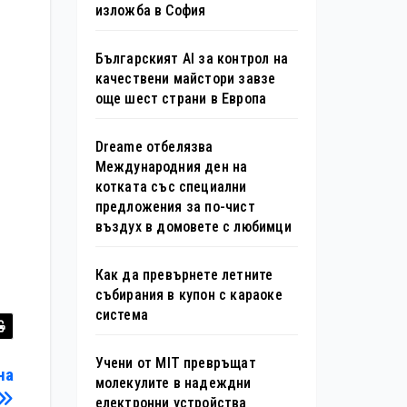
изложба в София
Българският AI за контрол на
качествени майстори завзе
още шест страни в Европа
Dreame отбелязва
Международния ден на
котката със специални
предложения за по-чист
въздух в домовете с любимци
Как да превърнете летните
събирания в купон с караоке
система
Учени от MIT превръщат
на
молекулите в надеждни
електронни устройства