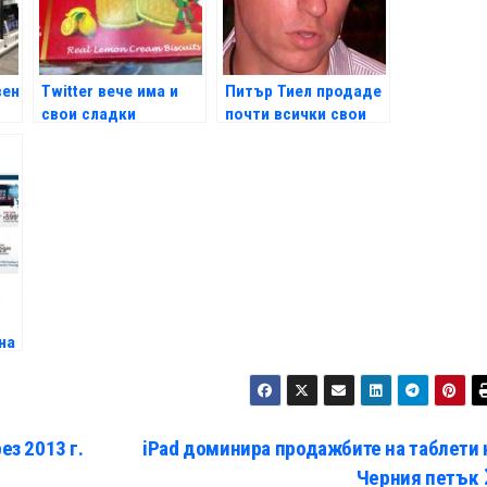
вен
Twitter вече има и
Питър Тиел продаде
свои сладки
почти всички свои
в
Facebook акции
на
ез 2013 г.
iPad доминира продажбите на таблети 
Черния петък