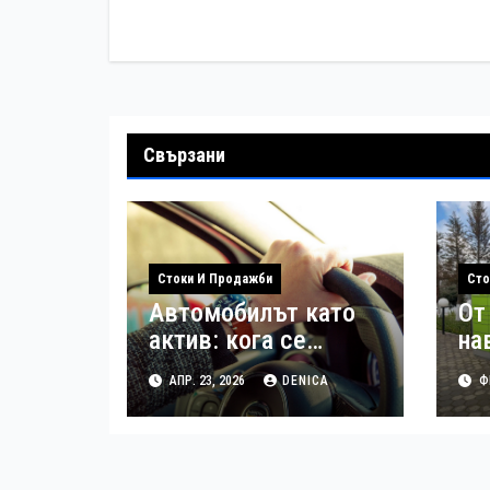
Свързани
Стоки И Продажби
Сто
Автомобилът като
От
актив: кога се
на
инвестира и кога се
до
АПР. 23, 2026
DENICA
ФЕ
продава
ав
по