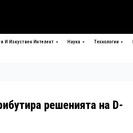
ти И Изкуствен Интелект
Наука
Технологии
ибутира решенията на D-