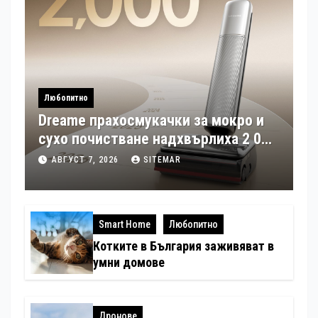
Любопитно
Dreame прахосмукачки за мокро и
сухо почистване надхвърлиха 2 000
патентни заявки в световен мащаб
АВГУСТ 7, 2026
SITEMAR
Smart Home
Любопитно
Котките в България заживяват в
умни домове
Дронове