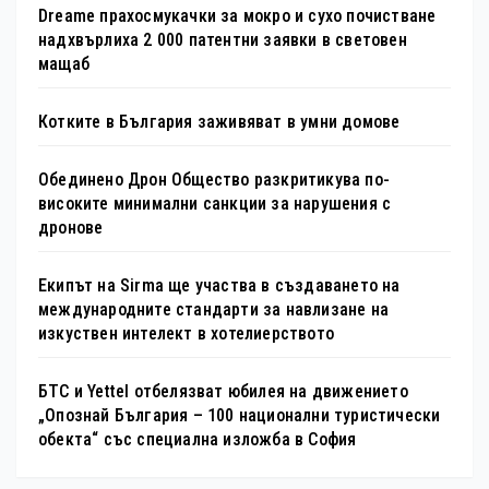
Dreame прахосмукачки за мокро и сухо почистване
надхвърлиха 2 000 патентни заявки в световен
мащаб
Котките в България заживяват в умни домове
Обединено Дрон Общество разкритикува по-
високите минимални санкции за нарушения с
дронове
Екипът на Sirma ще участва в създаването на
международните стандарти за навлизане на
изкуствен интелект в хотелиерството
БТС и Yettel отбелязват юбилея на движението
„Опознай България – 100 национални туристически
обекта“ със специална изложба в София