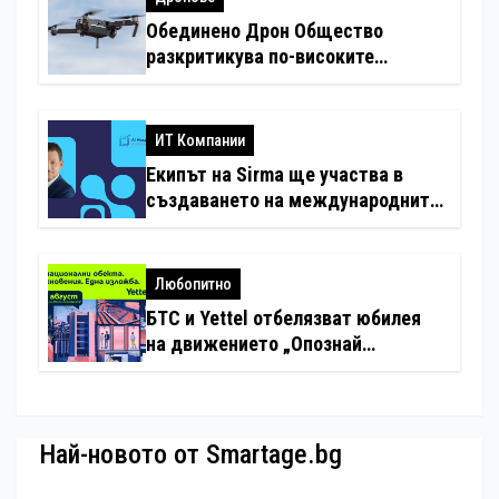
Обединено Дрон Общество
разкритикува по-високите
минимални санкции за нарушения
с дронове
ИТ Компании
Екипът на Sirma ще участва в
създаването на международните
стандарти за навлизане на
изкуствен интелект в
хотелиерството
Любопитно
БТС и Yettel отбелязват юбилея
на движението „Опознай
България – 100 национални
туристически обекта“ със
специална изложба в София
Най-новото от Smartage.bg