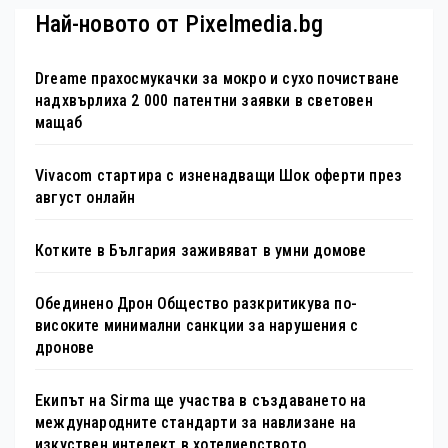
Най-новото от Pixelmedia.bg
Dreame прахосмукачки за мокро и сухо почистване
надхвърлиха 2 000 патентни заявки в световен
мащаб
Vivacom стартира с изненадващи Шок оферти през
август онлайн
Котките в България заживяват в умни домове
Обединено Дрон Общество разкритикува по-
високите минимални санкции за нарушения с
дронове
Екипът на Sirma ще участва в създаването на
международните стандарти за навлизане на
изкуствен интелект в хотелиерството