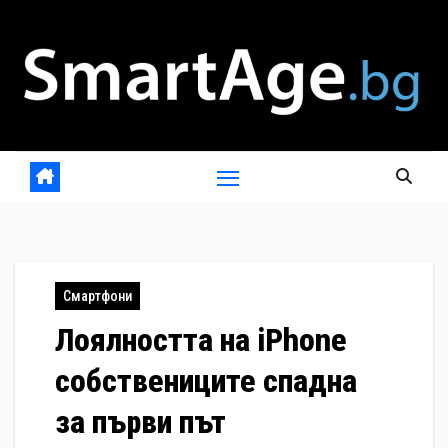
Skip
to
content
Смартфони
Лоялността на iPhone
собствениците спадна
за първи път