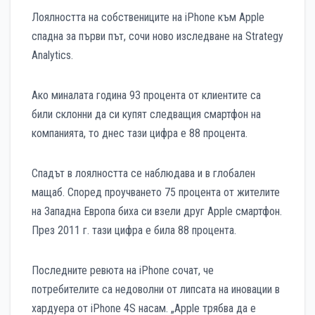
Лоялността на собствениците на iPhone към Apple
спадна за първи път, сочи ново изследване на Strategy
Analytics.
Ако миналата година 93 процента от клиентите са
били склонни да си купят следващия смартфон на
компанията, то днес тази цифра е 88 процента.
Спадът в лоялността се наблюдава и в глобален
мащаб. Според проучването 75 процента от жителите
на Западна Европа биха си взели друг Apple смартфон.
През 2011 г. тази цифра е била 88 процента.
Последните ревюта на iPhone сочат, че
потребителите са недоволни от липсата на иновации в
хардуера от iPhone 4S насам. „Apple трябва да е