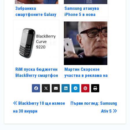
Забраниха
Samsung атакува
смартфоните Galaxy
iPhone 5 в нова
Nexus в САЩ
реклама
RiM пуска бюджетен
Мартин Скорсезе
BlackBerry смартфон
участва в реклама на
Siri
Навигация
Blackberry 10 ще излезе
Първи поглед: Samsung
на 30 януари
Ativ S