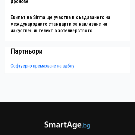
дронове
Екипът на Sirma ще участва в създаването на
международните стандарти за навлизане на
изкуствен интелект в хотелиерството
Партньори
Софтуерно премахване на адблу