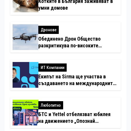
Котките в България заживяват в
умни домове
Дронове
Обединено Дрон Общество
разкритикува по-високите
минимални санкции за нарушения
с дронове
ИТ Компании
Екипът на Sirma ще участва в
създаването на международните
стандарти за навлизане на
изкуствен интелект в
хотелиерството
Любопитно
БТС и Yettel отбелязват юбилея
на движението „Опознай
България – 100 национални