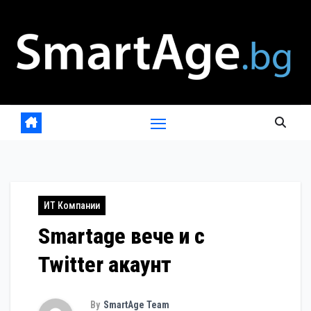
Skip
to
content
ИТ Компании
Smartage вече и с
Twitter акаунт
By
SmartAge Team