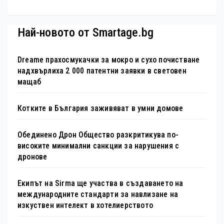
туристически обекта“ със
специална изложба в София
Най-новото от Smartage.bg
Dreame прахосмукачки за мокро и сухо почистване
надхвърлиха 2 000 патентни заявки в световен
мащаб
Котките в България заживяват в умни домове
Обединено Дрон Общество разкритикува по-
високите минимални санкции за нарушения с
дронове
Екипът на Sirma ще участва в създаването на
международните стандарти за навлизане на
изкуствен интелект в хотелиерството