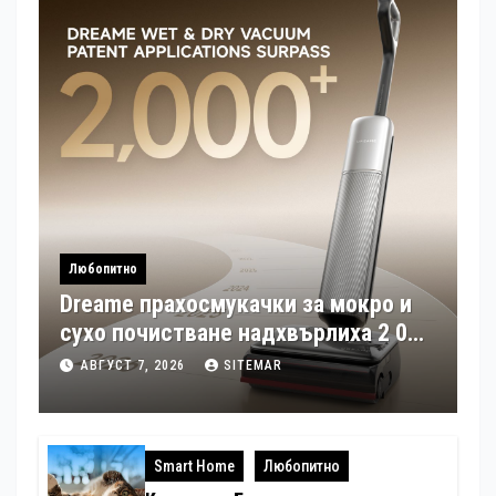
Любопитно
Dreame прахосмукачки за мокро и
сухо почистване надхвърлиха 2 000
патентни заявки в световен мащаб
АВГУСТ 7, 2026
SITEMAR
Smart Home
Любопитно