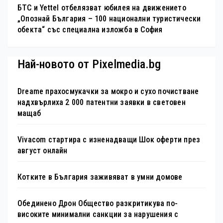
БТС и Yettel отбелязват юбилея на движението
„Опознай България – 100 национални туристически
обекта“ със специална изложба в София
Най-новото от Pixelmedia.bg
Dreame прахосмукачки за мокро и сухо почистване
надхвърлиха 2 000 патентни заявки в световен
мащаб
Vivacom стартира с изненадващи Шок оферти през
август онлайн
Котките в България заживяват в умни домове
Обединено Дрон Общество разкритикува по-
високите минимални санкции за нарушения с