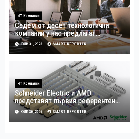
ИТ Компании
Седем от десет технологични
компании у нас предлагат
хибридна работа
ЮЛИ 31, 2026
SMART REPORTER
ИТ Компании
Schneider Electric и AMD
представят първия референтен
дизайн на платформата Helios за
ЮЛИ 30, 2026
SMART REPORTER
ускорено изграждане на фабрики
за ИИ