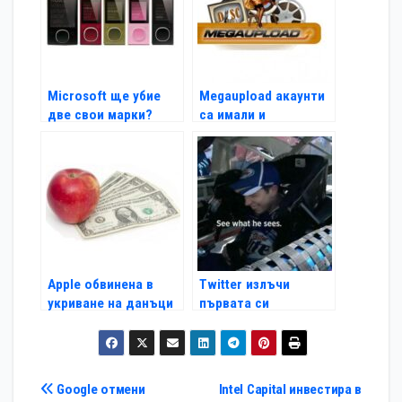
Microsoft ще убие
Megaupload акаунти
две свои марки?
са имали и
американски
политици
Apple обвинена в
Twitter излъчи
укриване на данъци
първата си
във Великобритания
телевизионна
реклама въобще
Навигация
Google отмени
Intel Capital инвестира в