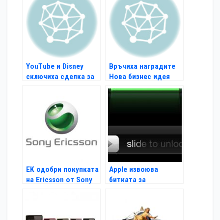
YouTube и Disney
Връчиха наградите
сключиха сделка за
Нова бизнес идея
видео серии
EK одобри покупката
Apple извоюва
на Ericsson от Sony
битката за
жестовото
отключване