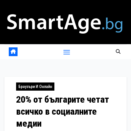
Skip
to
content
Браузъри И Онлайн
20% от българите четат
всичко в социалните
медии