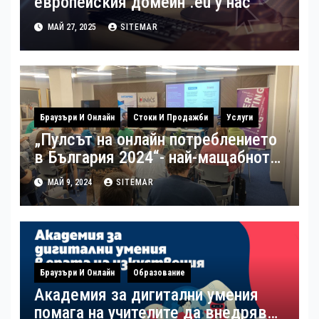
европейския домейн .eu у нас
МАЙ 27, 2025
SITEMAR
Браузъри И Онлайн
Стоки И Продажби
Услуги
„Пулсът на онлайн потреблението
в България 2024“- най-мащабното
потребителско проучване на
МАЙ 9, 2024
SITEMAR
пазара на електронна търговия в
България беше представено
наскоро
Браузъри И Онлайн
Образование
Академия за дигитални умения
помага на учителите да внедряват