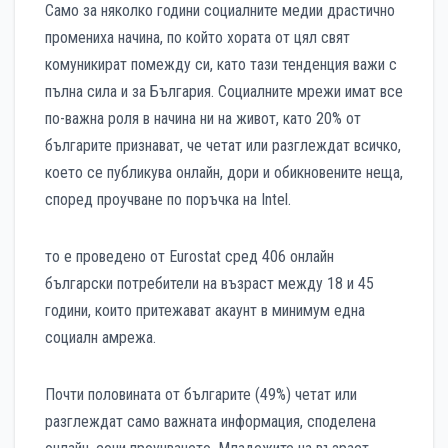
Само за няколко години социалните медии драстично
промениха начина, по който хората от цял свят
комуникират помежду си, като тази тенденция важи с
пълна сила и за България. Социалните мрежи имат все
по-важна роля в начина ни на живот, като 20% от
българите признават, че четат или разглеждат всичко,
което се публикува онлайн, дори и обикновените неща,
според проучване по поръчка на Intel.
то е проведено от Eurostat сред 406 онлайн
български потребители на възраст между 18 и 45
години, които притежават акаунт в минимум една
социалн амрежа.
Почти половината от българите (49%) четат или
разглеждат само важната информация, споделена