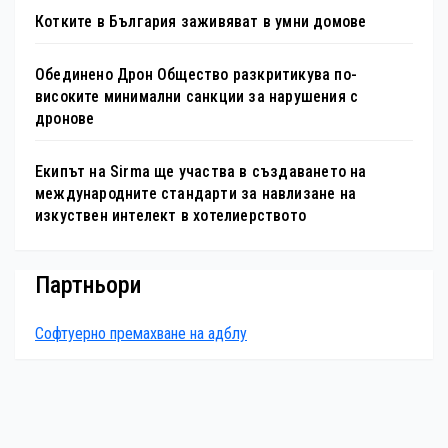
Котките в България заживяват в умни домове
Обединено Дрон Общество разкритикува по-
високите минимални санкции за нарушения с
дронове
Екипът на Sirma ще участва в създаването на
международните стандарти за навлизане на
изкуствен интелект в хотелиерството
Партньори
Софтуерно премахване на адблу