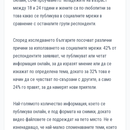
онлайн, сочи проучването. Младежите на възраст
между 18 и 24 години и жените са по-любопитни за
това какво се публикува в социалните мрежи в
сравнение с останалите групи респонденти.
Според изследването българите посочват различни
причини за използването на социалните мрежи. 42% от
респондентите заявяват, че публикуват или четат
информация онлайн, за да изразят мнение или да се
изкажат по определена тема, докато за 32% това е
начин да се чувстват по-свързани с другите, а само
24% го правят, за да намерят нови приятели.
Най-голямото количество информация, което се
публикува онлайн, е под формата на снимки, докато
видео файловете се подреждат на пето място. Не е
изненадващо, че най-малко споменаваните теми, които