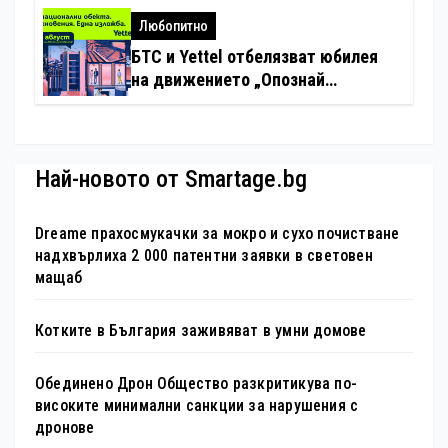
хотелиерството
Любопитно
БТС и Yettel отбелязват юбилея
на движението „Опознай
България – 100 национални
туристически обекта“ със
специална изложба в София
Най-новото от Smartage.bg
Dreame прахосмукачки за мокро и сухо почистване
надхвърлиха 2 000 патентни заявки в световен
мащаб
Котките в България заживяват в умни домове
Обединено Дрон Общество разкритикува по-
високите минимални санкции за нарушения с
дронове