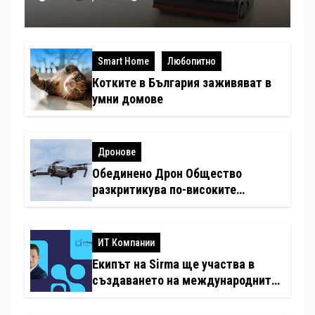
Smart Home
Любопитно
Котките в България заживяват в
умни домове
Дронове
Обединено Дрон Общество
разкритикува по-високите
минимални санкции за нарушения
с дронове
ИТ Компании
Екипът на Sirma ще участва в
създаването на международните
стандарти за навлизане на
изкуствен интелект в