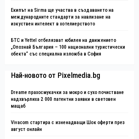
Екипът на Sirma ще участва в създаването на
международните стандарти за навлизане на
изкуствен интелект в хотелиерството
БТС и Yettel отбелязват юбилея на движението
„Опознай България – 100 национални туристически
обекта“ със специална изложба в София
Най-новото от Pixelmedia.bg
Dreame прахосмукачки за мокро и сухо почистване
надхвърлиха 2 000 патентни заявки в световен
мащаб
Vivacom стартира с изненадващи Шок оферти през
август онлайн