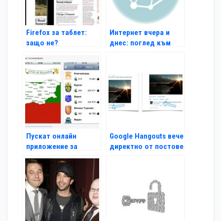
Firefox за таблет:
Интернет вчера и
защо не?
днес: поглед към
1996 г.
Пускат онлайн
Google Hangouts вече
приложение за
директно от постове
градовете на
България