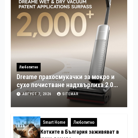
Любопитно
Dreame прахосмукачки за мокро и
сухо почистване надхвърлиха 2 000
патентни заявки в световен мащаб
АВГУСТ 7, 2026
SITEMAR
Smart Home
Любопитно
Котките в България заживяват в