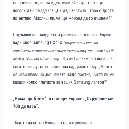
се произнесе, че са идентични. Съпругата също
поглежда и въздъхва: „Ох да, наистина… това е доста
по-евтино. Мислиш ли, че ще можем да го върнем?“
Слушайки непринудената размяна на реплики, Енрике
вади своя Samsung QX410
(модел висок клас на
корейската компания със стилен външен вид, процесор Intel i5-
и тъкмо го включва,
460M и 14-инчов HD монитор – бел.ав.)
когато съпругът се надвесва над рамото му. „Много
се извинявам, но ако нямате нищо против, бихте ли ми
казали колко платихте за вашия Samsung лаптоп?“
„Няма проблем“, отговаря Енрике. „Струваше ми
700 долара“.
Лицето на мъжа буквално се изкривява от