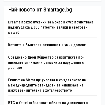
специална изложба в София
Най-новото от Smartage.bg
Dreame прахосмукачки за мокро и сухо почистване
надхвърлиха 2 000 патентни заявки в световен
мащаб
Котките в България заживяват в умни домове
Обединено Дрон Общество разкритикува по-
високите минимални санкции за нарушения с
дронове
Екипът на Sirma ще участва в създаването на
международните стандарти за навлизане на
изкуствен интелект в хотелиерството
БТС и Yettel отбелязват юбилея на движението