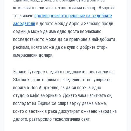
компании от елита на технологичния сектор. Въпреки
това иначе
противоречивото решение на съдебните
заседатели
в делото между Apple и Samsung преди
седмица може да има едно доста неочаквано
последствие: то може да се превърне в най-добрата
реклама, която може да се купи с добрите стари
американски долари.
Енрике Гутиерес е един от редовните посетители на
Starbucks, който влиза в заведение от популярната
верига в Лос Анджелис, за да си поръча едно
студено кафе американо. Докато чака напитката си,
погледът на Енрике се спира върху двама мъже,
които с вестник в ръка дискутират оживено изхода на
делото, разтърсило технологичния свят.