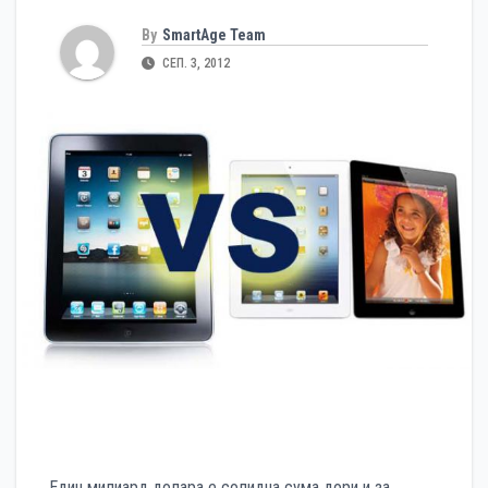
By
SmartAge Team
СЕП. 3, 2012
Един милиард долара е солидна сума дори и за