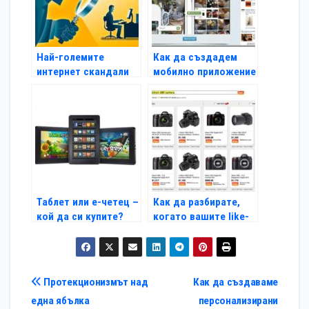
Най-големите
Как да създадем
интернет скандали
мобилно приложение
за всички времена – І
за своята компания
Таблет или е-четец –
Как да разбирате,
кой да си купите?
когато вашите like-
ове са на пазара
Навигация
Протекционизмът над
Как да създаваме
една ябълка
персонализирани