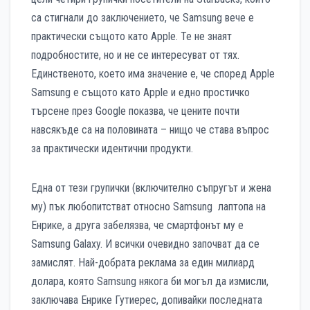
са стигнали до заключението, че Samsung вече е
практически същото като Apple. Те не знаят
подробностите, но и не се интересуват от тях.
Единственото, което има значение е, че според Apple
Samsung е същото като Apple и едно простичко
търсене през Google показва, че цените почти
навсякъде са на половината – нищо че става въпрос
за практически идентични продукти.
Една от тези групички (включително съпругът и жена
му) пък любопитстват относно Samsung лаптопа на
Енрике, а друга забелязва, че смартфонът му е
Samsung Galaxy. И всички очевидно започват да се
замислят. Най-добрата реклама за един милиард
долара, която Samsung някога би могъл да измисли,
заключава Енрике Гутиерес, допивайки последната