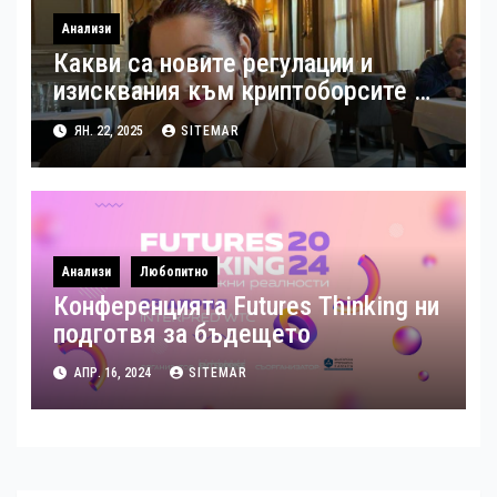
Анализи
Какви са новите регулации и
изисквания към криптоборсите в
ЕС: Прозрачност или
ЯН. 22, 2025
SITEMAR
предизвикателство?
Анализи
Любопитно
Конференцията Futures Thinking ни
подготвя за бъдещето
АПР. 16, 2024
SITEMAR