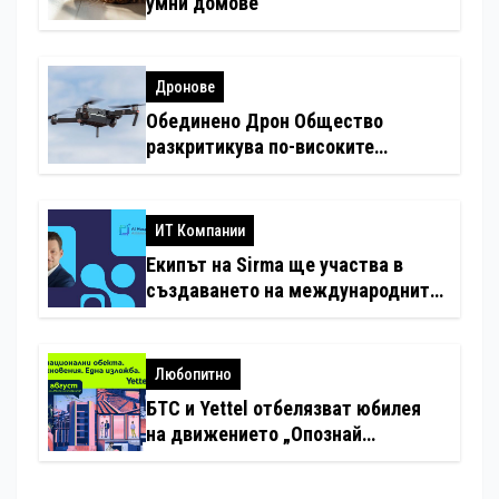
умни домове
Дронове
Обединено Дрон Общество
разкритикува по-високите
минимални санкции за нарушения
с дронове
ИТ Компании
Екипът на Sirma ще участва в
създаването на международните
стандарти за навлизане на
изкуствен интелект в
хотелиерството
Любопитно
БТС и Yettel отбелязват юбилея
на движението „Опознай
България – 100 национални
туристически обекта“ със