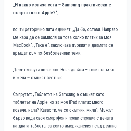
„И какво излиза сега – Samsung практически е
същото като Apple?“,
почти реторично пита единият. „Да бе, остави. Направо
ме кара да се замисля за това колко платих за моя
MacBook“. „Така е“, заключава първият и двамата се
връщат към по-безболезнени теми.
Десет минути по-късно. Нова двойка – този път мъж
и жена – същият вестник.
Съпругът: „Таблетът на Samsung е същият като
таблетът на Apple, но за моя iPad платих много
повече, нали? Казах ти, че са скъпчии, мила“. Мъжът
бързо вади своя смартфон и прави справка с цената
на двата таблета, за които американският съд реално