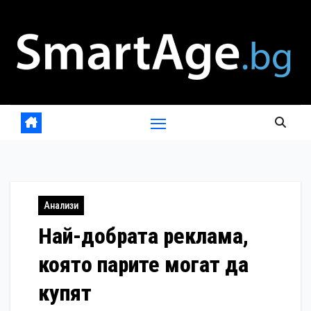
Skip
to
content
Анализи
Най-добрата реклама,
която парите могат да
купят