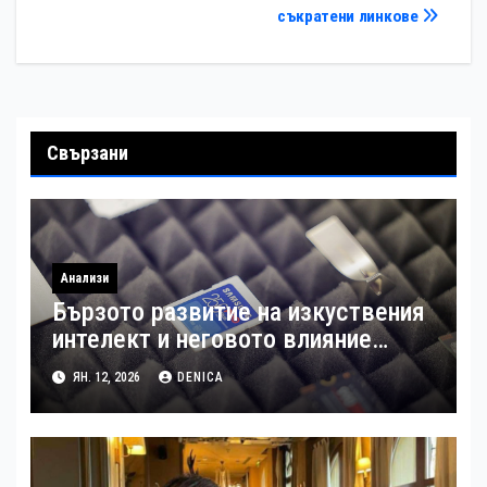
съкратени линкове
Свързани
Анализи
Бързото развитие на изкуствения
интелект и неговото влияние
върху индустриите, свързани с
ЯН. 12, 2026
DENICA
паметта. Какво се случи през
2025 година и какво можем да
очакваме в бъдеще?