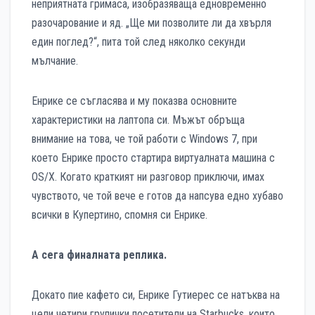
неприятната гримаса, изобразяваща едновременно
разочарование и яд. „Ще ми позволите ли да хвърля
един поглед?“, пита той след няколко секунди
мълчание.
Енрике се съгласява и му показва основните
характеристики на лаптопа си. Мъжът обръща
внимание на това, че той работи с Windows 7, при
което Енрике просто стартира виртуалната машина с
OS/X. Когато краткият ни разговор приключи, имах
чувството, че той вече е готов да напсува едно хубаво
всички в Купертино, спомня си Енрике.
А сега финалната реплика.
Докато пие кафето си, Енрике Гутиерес се натъква на
цели четири групички посетители на Starbucks, които