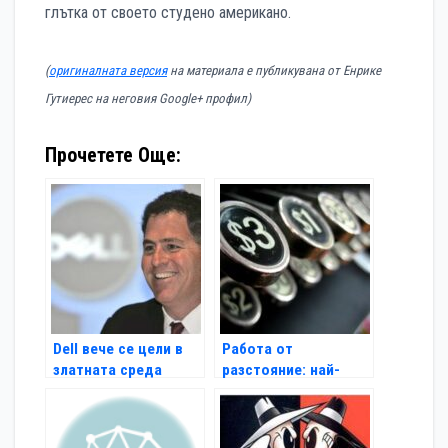
глътка от своето студено американо.
(
оригиналната версия
на материала е публикувана от Енрике
Гутиерес на неговия Google+ профил)
Прочетете Още:
Dell вече се цели в
Работа от
златната среда
разстояние: най-
важното за фирмата