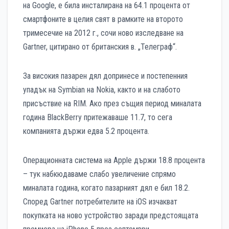
на Google, е била инсталирана на 64.1 процента от
смартфоните в целия свят в рамките на второто
тримесечие на 2012 г., сочи ново изследване на
Gartner, цитирано от британския в. „Телеграф“.
За високия пазарен дял допринесе и постепенния
упадък на Symbian на Nokia, както и на слабото
присъствие на RIM. Ако през същия период миналата
година BlackBerry притежаваше 11.7, то сега
компанията държи едва 5.2 процента.
Операционната система на Apple държи 18.8 процента
– тук набкюдаваме слабо увеличение спрямо
миналата година, когато пазарният дял е бил 18.2.
Според Gartner потребителите на iOS изчакват
покупката на ново устройство заради предстоящата