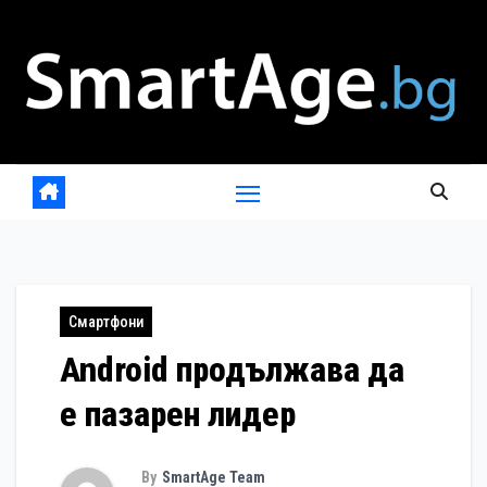
Skip
to
content
Смартфони
Android продължава да
е пазарен лидер
By
SmartAge Team