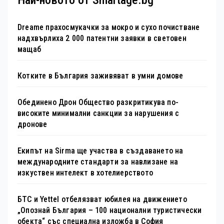
Най-новото от Smartage.bg
Dreame прахосмукачки за мокро и сухо почистване
надхвърлиха 2 000 патентни заявки в световен
мащаб
Котките в България заживяват в умни домове
Обединено Дрон Общество разкритикува по-
високите минимални санкции за нарушения с
дронове
Екипът на Sirma ще участва в създаването на
международните стандарти за навлизане на
изкуствен интелект в хотелиерството
БТС и Yettel отбелязват юбилея на движението
„Опознай България – 100 национални туристически
обекта“ със специална изложба в София