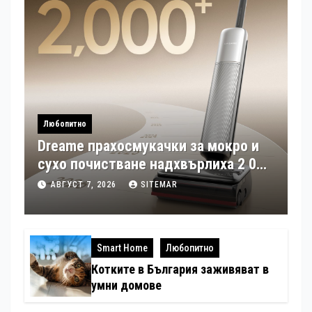
Любопитно
Dreame прахосмукачки за мокро и
сухо почистване надхвърлиха 2 000
патентни заявки в световен мащаб
АВГУСТ 7, 2026
SITEMAR
Smart Home
Любопитно
Котките в България заживяват в
умни домове