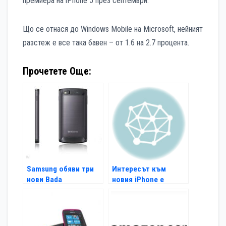
премиера на iPhone 5 през септември.
Що се отнася до Windows Mobile на Microsoft, нейният
разстеж е все така бавен – от 1.6 на 2.7 процента.
Прочетете Още:
Samsung обяви три
Интересът към
нови Bada
новия iPhone е
смартфона
огромен