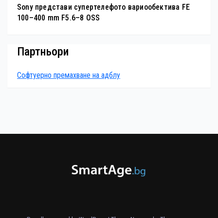
Sony представи супертелефото вариообектива FE
100–400 mm F5.6–8 OSS
Партньори
Софтуерно премахване на адблу