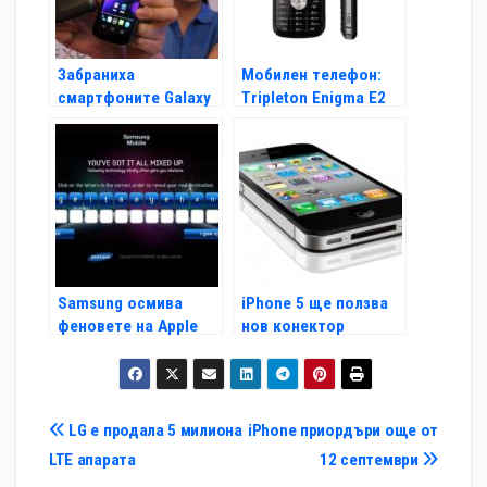
Забраниха
Мобилен телефон:
смартфоните Galaxy
Tripleton Enigma E2
Nexus в САЩ
Samsung осмива
iPhone 5 ще ползва
феновете на Apple
нов конектор
Навигация
LG е продала 5 милиона
iPhone приордъри още от
LTE апарата
12 септември