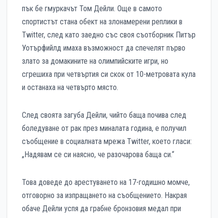
пък бе гмуркачът Том Дейли. Още в самото
спортистът стана обект на злонамерени реплики в
Twitter, след като заедно със своя съотборник Питър
Уотърфийлд имаха възможност да спечелят първо
злато за домакините на олимпийските игри, но
сгрешиха при четвъртия си скок от 10-метровата кула
и останаха на четвърто място.
След своята загуба Дейли, чийто баща почива след
боледуване от рак през миналата година, е получил
съобщение в социалната мрежа Twitter, което гласи:
„Надявам се си наясно, че разочарова баща си.“
Това доведе до арестуването на 17-годишно момче,
отговорно за изпращането на съобщението. Накрая
обаче Дейли успя да грабне бронзовия медал при