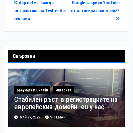
Навигация
App.net изгражда
Google закриля YouTube
алтернатива на Twitter без
от антипиратски мерки?
реклами
Свързани
Браузъри И Онлайн
Интернет
Стабилен ръст в регистрациите на
европейския домейн .eu у нас
МАЙ 27, 2025
SITEMAR