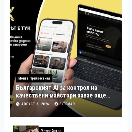
Моите Приложения
Българският AI за контрол на
качествени майстори завзе още
шест страни в Европа
АВГУСТ 6, 2026
SITEMAR
Устройства