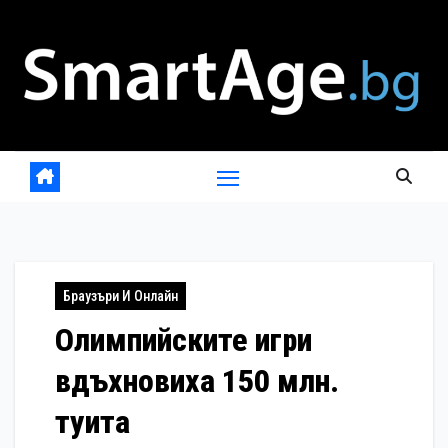
Skip
to
content
Браузъри И Онлайн
Олимпийските игри
вдъхновиха 150 млн.
туита