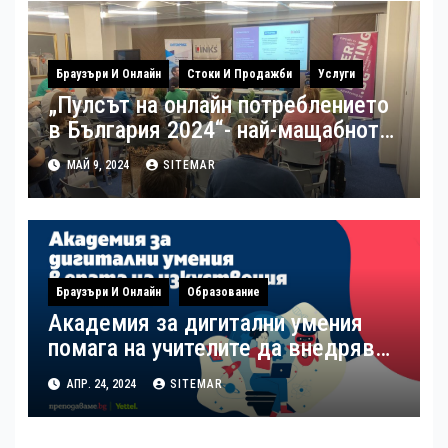
Браузъри И Онлайн
Стоки И Продажби
Услуги
„Пулсът на онлайн потреблението
в България 2024“- най-мащабното
потребителско проучване на
МАЙ 9, 2024
SITEMAR
пазара на електронна търговия в
България беше представено
наскоро
Браузъри И Онлайн
Образование
Академия за дигитални умения
помага на учителите да внедряват
изкуствения интелект в учебния
АПР. 24, 2024
SITEMAR
процес