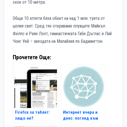
скок от 10 метра.
Общи 10 атлети бяха обект на над 1 млн. туита от
целия свят. Сред тях откриваме плувците Майкъл
Фелпс и Раян Лохт, гимнастичката Габи Дъглас и Лий
Чонг Уей – звездата на Малайзия по бадмингтон.
Прочетете Още:
Firefox за таблет:
Интернет вчера и
защо не?
днес: поглед към
1996 г.