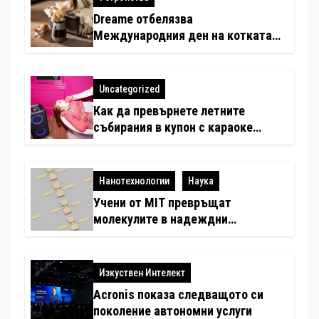
Dreame отбелязва
Международния ден на котката
със специални предложения за
по-чист въздух в домовете с
любимци
Uncategorized
Как да превърнете летните
събирания в купон с караоке
система
Нанотехнологии
Наука
Учени от MIT превръщат
молекулите в надеждни
електронни устройства
Изкуствен Интелект
Acronis показа следващото си
поколение автономни услуги