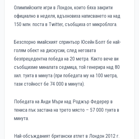
Олимпийските игри в Лондон, които бяха закрити
официално в неделя, вдъхновиха написването на над
150 млн. поста в Twitter, съобщиха от микроблога.
Безспорно ямайският спринтьор Юсейн Болт бе най-
голям обект на дискусии, след неговата
безпрецедентна победа на 20 метра. Както вече ви
съобщихме миналата седмица, той генерира над 80
хил. туита в минута (при победата му на 100 метра,
тази стойност бе 74 000 в минута).
Победата на Анди Мъри над Роджър Федерер в
тениса пък застана на трето място – 57 000 туита в
минута.
Най-обсъжданият британски атлет в Лондон 2012 г.