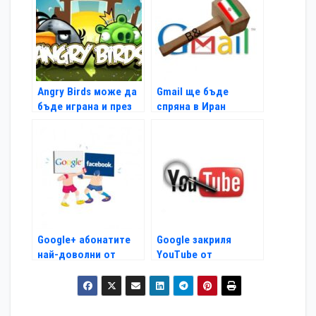
Angry Birds може да
Gmail ще бъде
бъде играна и през
спряна в Иран
Timeline
Google+ абонатите
Google закриля
най-доволни от
YouTube от
услугата
антипиратски мерки?