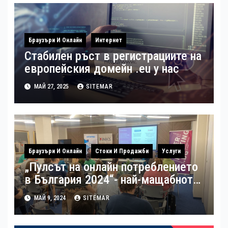
Браузъри И Онлайн
Интернет
Стабилен ръст в регистрациите на
европейския домейн .eu у нас
МАЙ 27, 2025
SITEMAR
Браузъри И Онлайн
Стоки И Продажби
Услуги
„Пулсът на онлайн потреблението
в България 2024“- най-мащабното
потребителско проучване на
МАЙ 9, 2024
SITEMAR
пазара на електронна търговия в
България беше представено