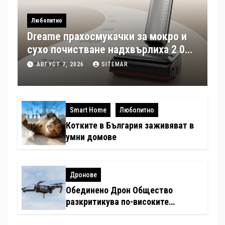
Любопитно
Dreame прахосмукачки за мокро и
сухо почистване надхвърлиха 2 000
патентни заявки в световен мащаб
АВГУСТ 7, 2026
SITEMAR
Smart Home
Любопитно
Котките в България заживяват в
умни домове
Дронове
Обединено Дрон Общество
разкритикува по-високите
минимални санкции за нарушения
с дронове