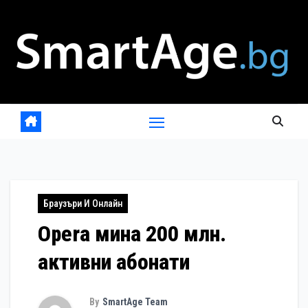
Skip
to
content
Браузъри И Онлайн
Opera мина 200 млн.
активни абонати
By
SmartAge Team