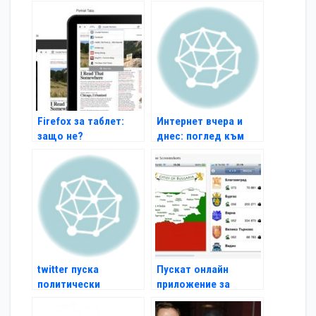
Firefox за таблет:
Интернет вчера и
защо не?
днес: поглед към
1996 г.
twitter пуска
Пускат онлайн
политически
приложение за
реклами
градовете на
България