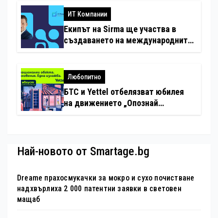
ИТ Компании
Екипът на Sirma ще участва в
създаването на международните
стандарти за навлизане на
изкуствен интелект в
хотелиерството
Любопитно
БТС и Yettel отбелязват юбилея
на движението „Опознай
България – 100 национални
туристически обекта“ със
специална изложба в София
Най-новото от Smartage.bg
Dreame прахосмукачки за мокро и сухо почистване
надхвърлиха 2 000 патентни заявки в световен
мащаб