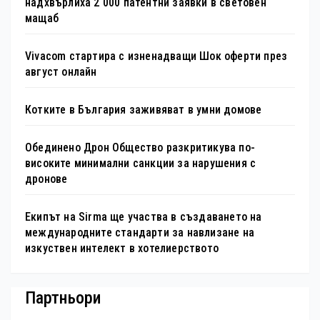
надхвърлиха 2 000 патентни заявки в световен
мащаб
Vivacom стартира с изненадващи Шок оферти през
август онлайн
Котките в България заживяват в умни домове
Обединено Дрон Общество разкритикува по-
високите минимални санкции за нарушения с
дронове
Екипът на Sirma ще участва в създаването на
международните стандарти за навлизане на
изкуствен интелект в хотелиерството
Партньори