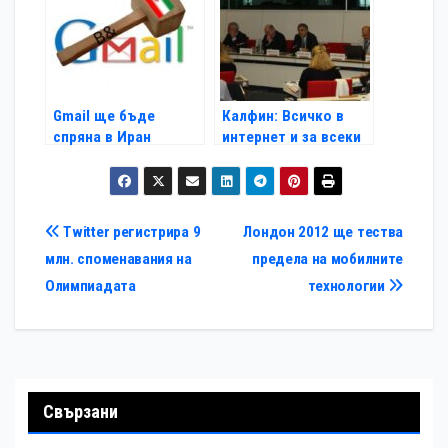
Gmail ще бъде
Калфин: Всичко в
спряна в Иран
интернет и за всеки
Навигация
Twitter регистрира 9
Лондон 2012 ще тества
млн. споменавания на
предела на мобилните
Олимпиадата
технологии
Свързани