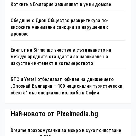
Котките в България заживяват в умни домове
Обединено Дрон Общество разкритикува по-
високите минимални санкции за нарушения с
дронове
Екипът на Sirma ще участва в създаването на
международните стандарти за навлизане на
изкуствен интелект в хотелиерството
БТС и Yettel отбелязват юбилея на движението
„Опознай България – 100 национални туристически
обекта“ със специална изложба в София
Най-новото от Pixelmedia.bg
Dreame прахосмукачки за мокро и сухо почистване