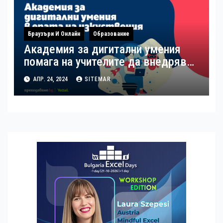
наскоро
Браузъри И Онлайн
Образование
Академия за дигитални умения
помага на учителите да внедряват
изкуствения интелект в учебния
АПР. 24, 2024
SITEMAR
процес