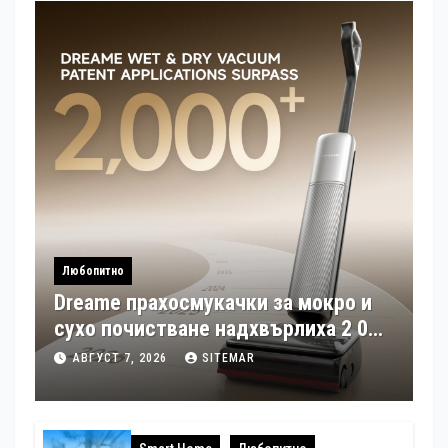
Любопитно
Dreame прахосмукачки за мокро и
сухо почистване надхвърлиха 2 000
патентни заявки в световен мащаб
АВГУСТ 7, 2026
SITEMAR