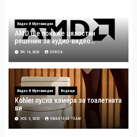
Видео И Мултимедия
AMD ще покаже цялостни
решения за аудио-видео
излъчвания по време на ISE 2026
ЯН. 14, 2026
DENICA
Видео И Мултимедия
Водещи
Kohler пусна камера за тоалетната
ви
НОЕ. 5, 2025
SMARTAGE TEAM