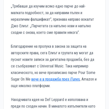
„Трябваше да изучим всяко едно парче до най-
малката подробност, за да направим пълен и
неразличим фалшификат“, признава направо вокалът
Джо Елиът. „Парчетата са напълно нови и напълно
сходни с онова, което сме правили някога“.
Благодарение на пролука в закона за защита на
авторските права, сега Елиът и групата му могат да
пуснат новите записи за дигитална продажба, без да
се съобразяват с Universal Music. Така например
класическото, но вече презаписано парче Pour Some
Sugаr Оn Me
вече е в продажба през iTunes
, Amazon и
още няколко платформи.
Находчивата идея на Def Leppard е използвана и
преди по сходен начин. В миналото изпълнители като