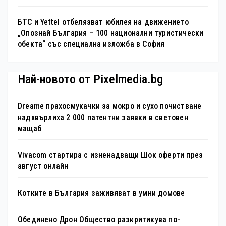
БТС и Yettel отбелязват юбилея на движението
„Опознай България – 100 национални туристически
обекта“ със специална изложба в София
Най-новото от Pixelmedia.bg
Dreame прахосмукачки за мокро и сухо почистване
надхвърлиха 2 000 патентни заявки в световен
мащаб
Vivacom стартира с изненадващи Шок оферти през
август онлайн
Котките в България заживяват в умни домове
Обединено Дрон Общество разкритикува по-