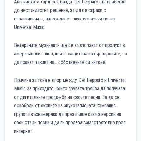
Английската хард рок банда Def Leppard ще прибегне
до нестандартно решение, за да се справи с
ограниченията, наложени от звукозаписния гигант
Universal Music.
Ветераните музиканти ще се възползват от пролука в
американски закон, който защитава кавър версиите, за
да правят такива на… собствените си хитове.
Причина за това е спор между Def Leppard и Universal
Music за приходите, които групата трябва да получава
от дигиталните продажби на своите песни. За да се
освободи от оковите на звукозаписната компания,
групата възнамерява да презапише кавър версии на
свои стари песни и да ги продава самостоятелно през
интернет.