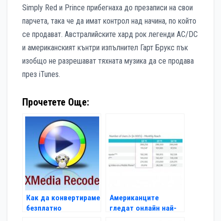
Simply Red и Prince прибегнаха до презаписи на свои
парчета, така че да имат контрол над начина, по който
се продават. Австралийските хард рок легенди AC/DC
и американският кънтри изпълнител Гарт Брукс пък
изобщо не разрешават тяхната музика да се продава
през iTunes.
Прочетете Още:
Как да конвертираме
Американците
безплатно
гледат онлайн най-
мултимедийни
много от всички