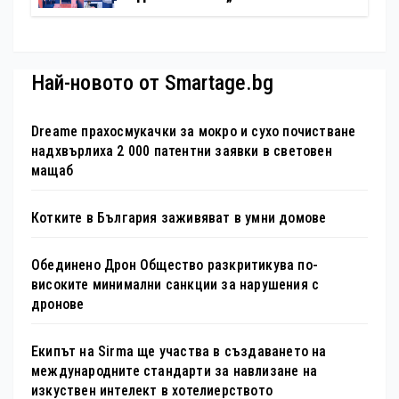
България – 100 национални
туристически обекта“ със
специална изложба в София
Най-новото от Smartage.bg
Dreame прахосмукачки за мокро и сухо почистване
надхвърлиха 2 000 патентни заявки в световен
мащаб
Котките в България заживяват в умни домове
Обединено Дрон Общество разкритикува по-
високите минимални санкции за нарушения с
дронове
Екипът на Sirma ще участва в създаването на
международните стандарти за навлизане на
изкуствен интелект в хотелиерството