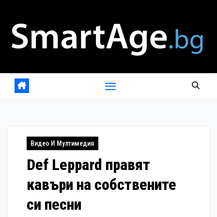
Skip
to
content
Видео И Мултимедия
Def Leppard правят
кавъри на собствените
си песни