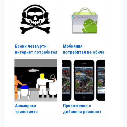
файлове
Всеки четвърти
Мобилния
интернет потребител
потребител не обича
е музикален пират
да плаща за
приложения
Анимираха
Приложение с
трилогията
добавена реалност
"Междузвездни
за конни
войни" в GIF
надбягвания