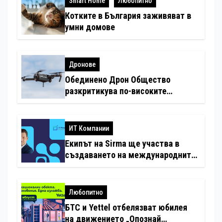
Smart Home
Любопитно
Котките в България заживяват в
умни домове
Дронове
Обединено Дрон Общество
разкритикува по-високите
минимални санкции за нарушения
с дронове
ИТ Компании
Екипът на Sirma ще участва в
създаването на международните
стандарти за навлизане на
изкуствен интелект в
хотелиерството
Любопитно
БТС и Yettel отбелязват юбилея
на движението „Опознай