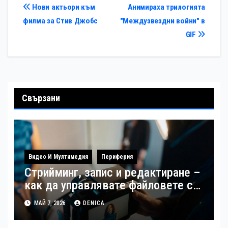
Навигация
Нови актьори към
Анимираха трилогията
филма за Стив Джобс
"Междузвездни войни" в
GIF
Свързани
Видео И Мултимедия
Периферия
Стрийминг, запис и редактиране –
как да управлявате файловете си
като създател
МАЙ 7, 2026
DENICA