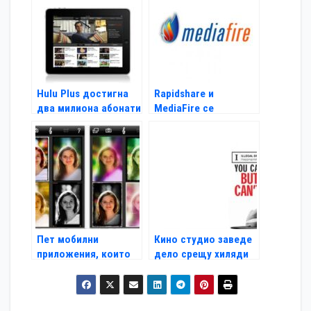
Hulu Plus достигна
Rapidshare и
два милиона абонати
MediaFire се
дистанцират от
Megaupload
Пет мобилни
Кино студио заведе
приложения, които
дело срещу хиляди
трябва да пробвате
за пиратство