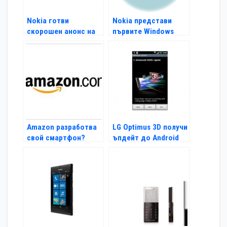
Nokia готви
Nokia представи
скорошен анонс на
първите Windows
своя Windows Phonе
Phone смартфони
Amazon разработва
LG Optimus 3D получи
свой смартфон?
ъпдейт до Android
Gingerbread