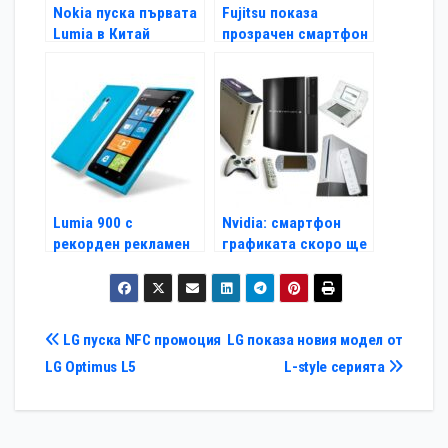
Nokia пуска първата
Fujitsu показа
Lumia в Китай
прозрачен смартфон
Lumia 900 с
Nvidia: смартфон
рекорден рекламен
графиката скоро ще
бюджет от AT&T
задмине XBOX360
Навигация
LG пуска NFC промоция
LG показа новия модел от
LG Optimus L5
L-style серията