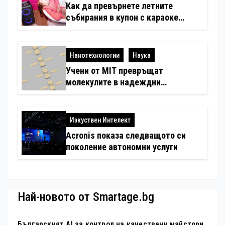
Как да превърнете летните
събирания в купон с караоке
система
Нанотехнологии
Наука
Учени от MIT превръщат
молекулите в надеждни
електронни устройства
Изкуствен Интелект
Acronis показа следващото си
поколение автономни услуги
Най-новото от Smartage.bg
Българският AI за контрол на качествени майстори