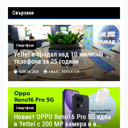
Свързани
Смартфони
Yettel е продал над 10 милиона
телефона за 25 години
ЮЛИ 30, 2026
SMART REPORTER
Смартфони
Новият OPPO Reno16 Pro 5G идва
в Yettel с 200 MP камера и в