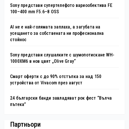
Sony представи супертелефото вариообектива FE
100–400 mm F5.6–8 OSS
AI не е най-голямата заплаха, а загубата на
усещането за собствената ни професионална
стойнос
Sony представи слушалките с шумопотискане WH-
1000XM6 в нов цвят „Olive Gray“
Смарт оферти с до 90% отстъпка за над 150
устройства от Vivacom през август
24 български банди завладяват рок фест “Вълча
пътека”
Партньори