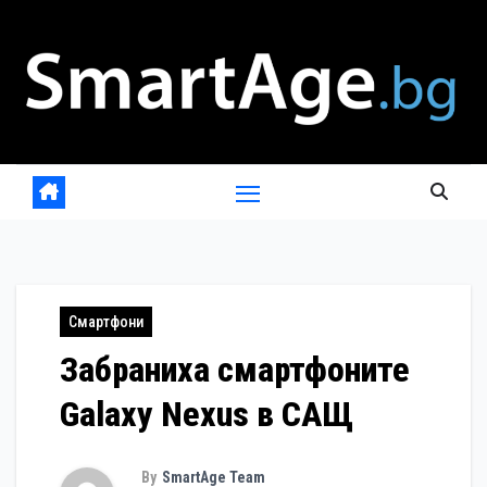
Skip
to
content
Смартфони
Забраниха смартфоните
Galaxy Nexus в САЩ
By
SmartAge Team