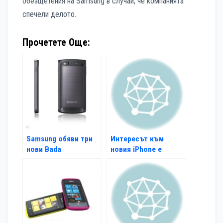
обезщетения на Samsung в случай, че компанията
спечели делото.
Прочетете Още:
Samsung обяви три
Интересът към
нови Bada
новия iPhone е
смартфона
огромен