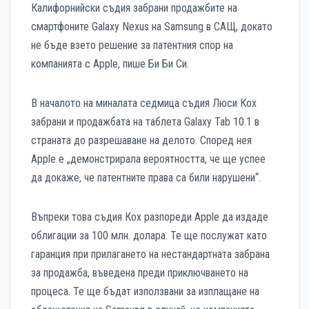
Калифорнийски съдия забрани продажбите на
смартфоните Galaxy Nexus на Samsung в САЩ, докато
не бъде взето решение за патентния спор на
компанията с Apple, пише Би Би Си.
В началото на миналата седмица съдия Люси Кох
забрани и продажбата на таблета Galaxy Tab 10.1 в
страната до разрешаване на делото. Според нея
Apple е „демонстрирала вероятността, че ще успее
да докаже, че патентните права са били нарушени“.
Въпреки това съдия Кох разпореди Apple да издаде
облигации за 100 млн. долара. Те ще послужат като
гаранция при прилагането на нестандартната забрана
за продажба, въведена преди приключването на
процеса. Те ще бъдат използвани за изплащане на