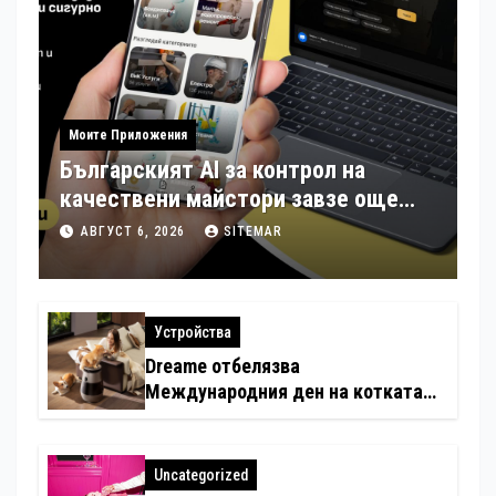
Моите Приложения
Българският AI за контрол на
качествени майстори завзе още
шест страни в Европа
АВГУСТ 6, 2026
SITEMAR
Устройства
Dreame отбелязва
Международния ден на котката
със специални предложения за
по-чист въздух в домовете с
любимци
Uncategorized