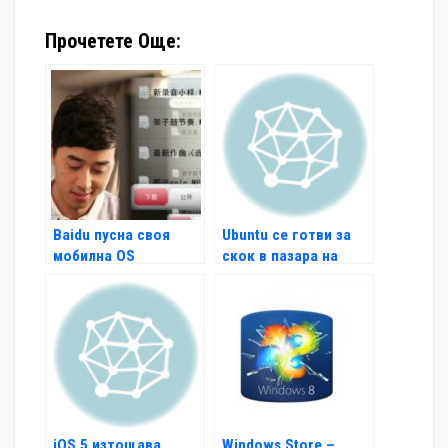
Прочетете Още:
Baidu пусна своя
Ubuntu се готви за
мобилна OS
скок в пазара на
таблети
iOS 5 изтощава
Windows Store –