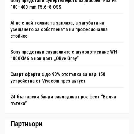
Sony представи супертелефото вариообектива FE
100–400 mm F5.6–8 OSS
AI не е най-голямата заплаха, а загубата на
усещането за собствената ни професионална
стойнос
Sony представи слушалките с шумопотискане WH-
1000XM6 в нов цвят „Olive Gray“
Смарт оферти с до 90% отстъпка за над 150
устройства от Vivacom през август
24 български банди завладяват рок фест “Вълча
пътека”
Партньори