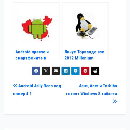
Android превзе и
Линус Торвалдс взе
смартфоните в
2012 Millenium
Китай
Technology Prize
Навигация
Android Jelly Bean под
Asus, Acer и Toshiba
номер 4.1
готвят Windows 8 таблети