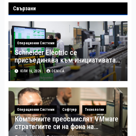
Свързани
Операционни Системи
Schneider Electric се
присъединява към инициативата
на Световния икономически
ЮЛИ 16, 2026
DENICA
форум за създаването на модел с
отворен код за дигиталната
трансформация на
производството
Операционни Системи
Софтуер
Технологии
Компаниите преосмислят VMware
стратегиите си на фона на
растящите разходи за