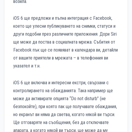
возила.
iOS 6 ще предложи и пълна интеграция с Facebook,
което ще улесни публикуването на снимки, статуси и
други подобни през различните приложения. Дори Siri
ще може да поства в социалната мрежа. Събития от
Facebook пък ще се появяват в календара ви, детайли
от вашите приятели в мрежата – в телефонния ви
указател и т.н.
iOS 6 ще включва и интересни екстри, свързани с
контролирането на обажданията. Така например ще
може да активирате опцията “Do not disturb” (не
безпокойте), при която пак ще получавате обаждания,
но екранът ви няма да светва, когато някой ви търси.
Ще отговаряте на съобщения, без да отключвате
апарата, а когато някой ви търси, ще може да му