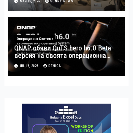
МАЙ 15, 2026
SUNNY NEWS
виртуализация
Операционни Системи
QNAP обяви QuTS hero h6.0 Beta
версия на своята операционна
система
ЯН. 16, 2026
DENICA