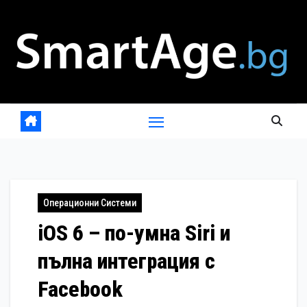
Skip
to
content
Операционни Системи
iOS 6 – по-умна Siri и
пълна интеграция с
Facebook