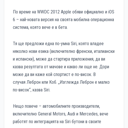
По време на WWDC 2012 Apple обяви официално и iOS
6 – най-новата версия на своята мобилна операционна
система, която вече е в бета.
Тя ще предложи една по-умна Siri, която владее
няколко нови езика (включително френски, италиански
и испански), може да стартира приложения, да ви
казва резултата от мачове и какво ли още не. Дори
може да ви каже кой спортист е по-висок. В
случая Леброн или Коб. „Изглежда Леброн е малко
по-висок“, казва Siri.
Нещо повече – автомобилните производители,
включително General Motors, Audi и Mercedes, вече
работят по интеграцията на Siri бутони в своите