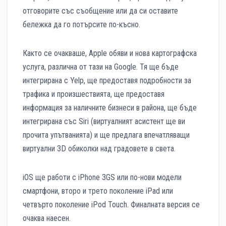
отговорите със съобщение или да си оставите
бележка да го потърсите по-късно.
Както се очакваше, Apple обяви и нова картографска
услуга, различна от тази на Google. Тя ще бъде
интегрирана с Yelp, ще предоставя подробности за
трафика и произшествията, ще предоставя
информация за наличните бизнеси в района, ще бъде
интегрирана със Siri (виртуалният асистент ще ви
прочита упътванията) и ще предлага впечатляващи
виртуални 3D обиколки над градовете в света.
iOS ще работи с iPhone 3GS или по-нови модели
смартфони, второ и трето поколение iPad или
четвърто поколение iPod Touch. Финалната версия се
очаква наесен.