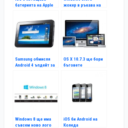
батерията на Apple
жокер в ръкава на
устройствата
MS
Samsung обмисля
OS X 10.7.3 ще бори
Android 4 ъпдейт за
бъговете
Galaxy Tab
Windows 8 ще има
iOS би Android на
съвсем ново лого
Коледа