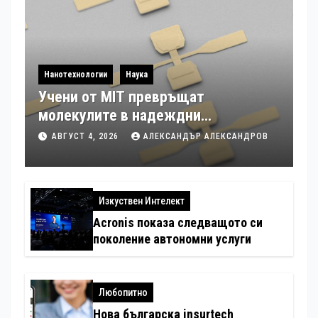
Нанотехнологии
Наука
Учени от MIT превръщат
молекулите в надеждни
електронни устройства
АВГУСТ 4, 2026
АЛЕКСАНДЪР АЛЕКСАНДРОВ
Изкуствен Интелект
Acronis показа следващото си
поколение автономни услуги
Любопитно
Нова българска insurtech