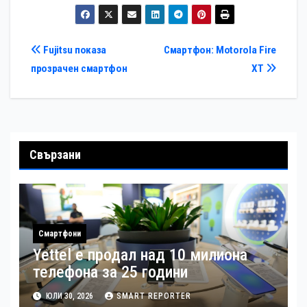
Навигация
Fujitsu показа
Смартфон: Motorola Fire
прозрачен смартфон
XT
Свързани
Смартфони
Yettel е продал над 10 милиона
телефона за 25 години
ЮЛИ 30, 2026
SMART REPORTER