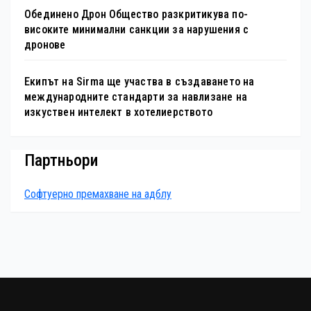
Обединено Дрон Общество разкритикува по-
високите минимални санкции за нарушения с
дронове
Екипът на Sirma ще участва в създаването на
международните стандарти за навлизане на
изкуствен интелект в хотелиерството
Партньори
Софтуерно премахване на адблу