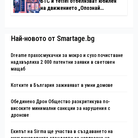
БТС и Yettel отбелязват юбилея
на движението „Опознай
България – 100 национални
туристически обекта“ със
специална изложба в София
Най-новото от Smartage.bg
Dreame прахосмукачки за мокро и сухо почистване
надхвърлиха 2 000 патентни заявки в световен
мащаб
Котките в България заживяват в умни домове
Обединено Дрон Общество разкритикува по-
високите минимални санкции за нарушения с
дронове
Екипът на Sirma ще участва в създаването на