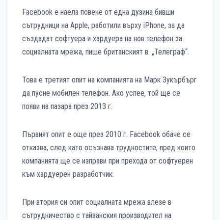
Facebook е наела повече от една дузина бивши
сътрудници на Apple, работили върху iPhone, за да
създадат софтуера и хардуера на нов телефон за
социалната мрежа, пише британският в. „Телеграф“.
Това е третият опит на компанията на Марк Зукърбърг
да пусне мобилен телефон. Ако успее, той ще се
появи на пазара през 2013 г.
Първият опит е още през 2010 г. Facebook обаче се
отказва, след като осъзнава трудностите, пред които
компанията ще се изправи при прехода от софтуерен
към хардуерен разработчик.
При втория си опит социалната мрежа влезе в
сътрудничество с тайванския производител на