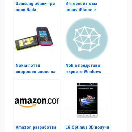
Samsung обяви три
Интересът към
нови Bada
новия iPhone е
смартфона
огромен
Nokia готви
Nokia представи
скорошен анонс на
първите Windows
своя Windows Phonе
Phone смартфони
Amazon разработва
LG Optimus 3D получи