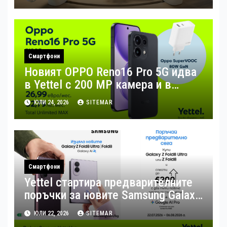
Смартфони
Новият OPPO Reno16 Pro 5G идва
в Yettel с 200 MP камера и в
комплект с 80W зарядно за бързо
ЮЛИ 24, 2026
SITEMAR
зареждане
Смартфони
Yettel стартира предварителните
поръчки за новите Samsung Galaxy
Z Flip8, Fold8 и Fold8 Ultra
ЮЛИ 22, 2026
SITEMAR