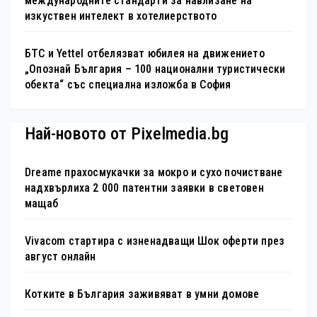
международните стандарти за навлизане на
изкуствен интелект в хотелиерството
БТС и Yettel отбелязват юбилея на движението
„Опознай България – 100 национални туристически
обекта“ със специална изложба в София
Най-новото от Pixelmedia.bg
Dreame прахосмукачки за мокро и сухо почистване
надхвърлиха 2 000 патентни заявки в световен
мащаб
Vivacom стартира с изненадващи Шок оферти през
август онлайн
Котките в България заживяват в умни домове