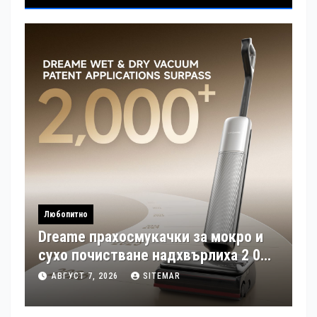
Любопитно
Dreame прахосмукачки за мокро и
сухо почистване надхвърлиха 2 000
патентни заявки в световен мащаб
АВГУСТ 7, 2026
SITEMAR