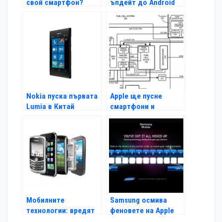
свой смартфон?
ъпдейт до Android
Gingerbread
Nokia пуска първата
Apple ще пусне
Lumia в Китай
смартфони и
лаптопи на
водородно гориво?
Мобилните
Samsung осмива
технологии: вредят
феновете на Apple
ли те?