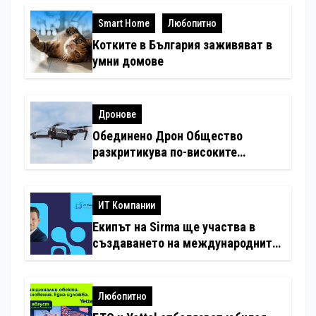
Smart Home
Любопитно
Котките в България заживяват в
умни домове
Дронове
Обединено Дрон Общество
разкритикува по-високите
минимални санкции за нарушения
с дронове
ИТ Компании
Екипът на Sirma ще участва в
създаването на международните
стандарти за навлизане на
изкуствен интелект в
хотелиерството
Любопитно