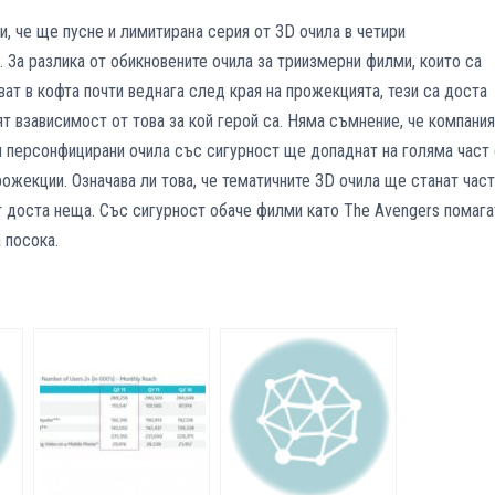
, че ще пусне и лимитирана серия от 3D очила в четири
. За разлика от обикновените очила за триизмерни филми, които са
ват в кофта почти веднага след края на прожекцията, тези са доста
ят взависимост от това за кой герой са. Няма съмнение, че компани
и персонфицирани очила със сигурност ще допаднат на голяма част 
рожекции. Означава ли това, че тематичните 3D очила ще станат част
т доста неща. Със сигурност обаче филми като The Avеngers помага
 посока.