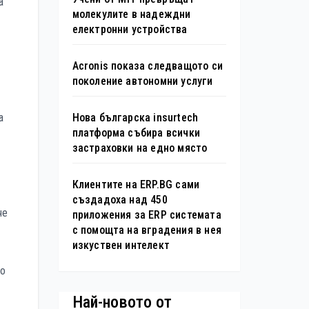
а
молекулите в надеждни
електронни устройства
Acronis показа следващото си
поколение автономни услуги
Нова българска insurtech
а
платформа събира всички
застраховки на едно място
Клиентите на ERP.BG сами
създадоха над 450
че
приложения за ERP системата
с помощта на вградения в нея
изкуствен интелект
то
Най-новото от