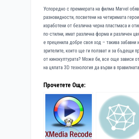
Успоредно с премиерата на филма Marvel обяви
разновидности, посветени на четиримата герои
изработени от безлична черна пластмаса и оти
по-стилни, имат различна форма и различен цв
е преценила добре своя ход – такива забавни 
зрителите, които ще ги ползват и за бъдещи п
от кинокултурата? Може би, все още зависи о
на цялата 3D технология да върви в правилната
Прочетете Още: