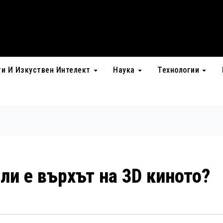
ти И Изкуствен Интелект
Наука
Технологии
 ли е върхът на 3D киното?