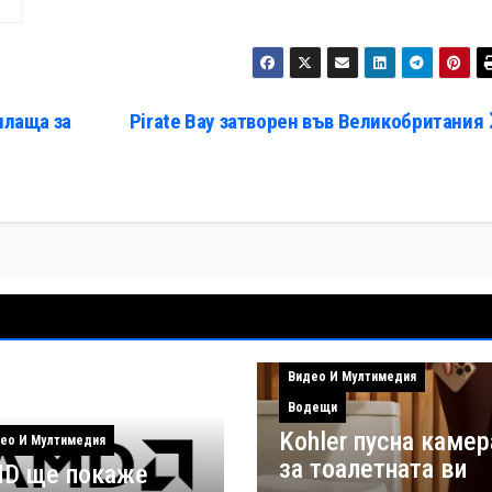
плаща за
Pirate Bay затворен във Великобритания
Видео И Мултимедия
Водещи
Kohler пусна камер
ео И Мултимедия
за тоалетната ви
D ще покаже