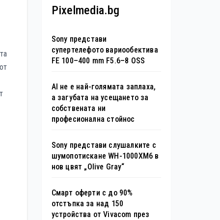
Pixelmedia.bg
Sony представи
супертелефото вариообектива
ята
FE 100–400 mm F5.6–8 OSS
от
AI не е най-голямата заплаха,
т
а загубата на усещането за
собствената ни
професионална стойнос
Sony представи слушалките с
шумопотискане WH-1000XM6 в
нов цвят „Olive Gray“
Смарт оферти с до 90%
отстъпка за над 150
устройства от Vivacom през