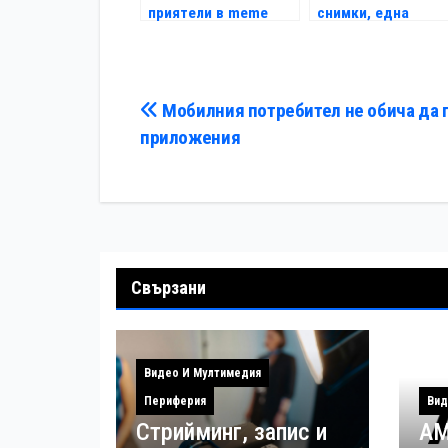
приятели в meme
снимки, една
революционна
мозайка
Навигация
Мобилния потребител не обича да 
приложения
Свързани
Видео И Мултимедия
Периферия
Вид
Стрийминг, запис и
AM