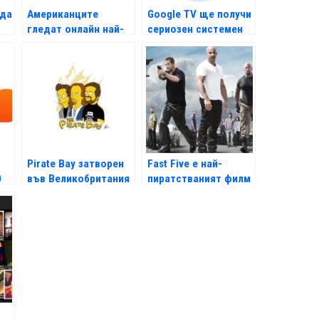
 да
Американците
Google TV ще получи
гледат онлайн най-
сериозен системен
p3
много от всички
ъпгрейд
Pirate Bay затворен
Fast Five е най-
0
във Великобритания
пиратстваният филм
на годината