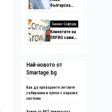
българска
insurtech
платформа
събира всички
Бизнес Софтуер
застраховки
,
Клиентите на
на едно място
ERP.BG сами
създадоха
над 450
приложения за
ERP системата
Най-новото от
с помощта на
Smartage.bg
вградения в
нея изкуствен
интелект
Как да превърнете летните
събирания в купон с караоке
система
Учени от MIT превръщат