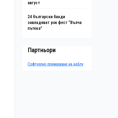
август
24 български банди
завладяват рок фест “Вълча
пътека”
Партньори
Софтуерно премахване на адблу