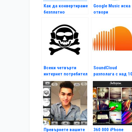
Как да конвертираме
Google Music иска
безплатно
отвори
мултимедийни
самостоятелен m
файлове
магазин
Всеки четвърти
SoundCloud
интернет потребител
разполага с над 1
е музикален пират
млн. потребители
Превърнете вашите
360 000 iPhone