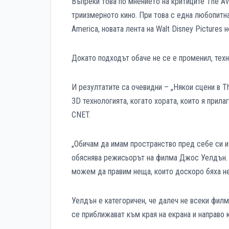
Въпреки това по мнението на критиците The A
триизмерното кино. При това с една любопитн
America, новата лента на Walt Disney Pictures 
Докато подходът обаче не се е променил, техн
И резултатите са очевидни – „Някои сцени в 
3D технологията, когато хората, които я прила
CNET.
„Обичам да имам пространство пред себе си и 
обяснява режисьорът на филма Джос Уелдън. „
можем да правим неща, които доскоро бяха н
Уелдън е категоричен, че далеч не всеки филм
се приближават към края на екрана и направо 