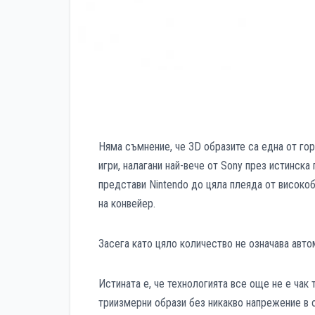
Няма съмнение, че 3D образите са една от го
игри, налагани най-вече от Sony през истинска
представи Nintendo до цяла плеяда от високо
на конвейер.
Засега като цяло количество не означава авто
Истината е, че технологията все още не е чак
триизмерни образи без никакво напрежение в о