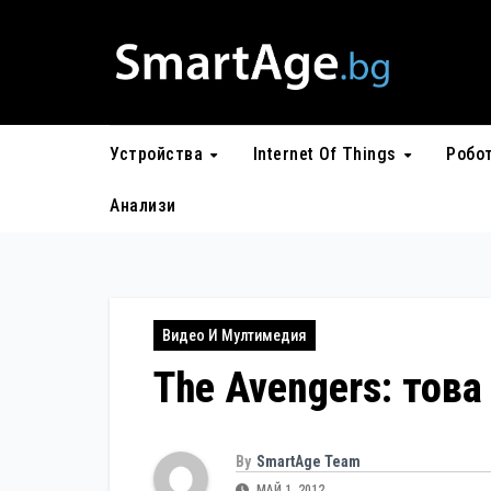
Skip
to
content
Устройства
Internet Of Things
Робо
Анализи
Видео И Мултимедия
The Avengers: това
By
SmartAge Team
МАЙ 1, 2012