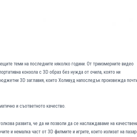
рещите теми на последните няколко години. От триизмерните видео
 портативна конзола с 3D образ без нужда от очила, която ни
бюджетни 3D заглавия, които Холивуд напоследък произвежда почт
матично и съответното качество.
 толкова развита, че да ни позволи да се наслаждаваме на качествен
чите и немалка част от 3D филмите и игрите, които излизат на пазар