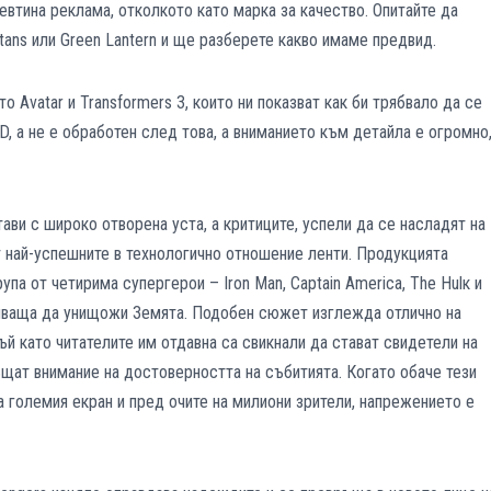
 евтина реклама, отколкото като марка за качество. Опитайте да
itans или Green Lantern и ще разберете какво имаме предвид.
 Avatar и Transformers 3, които ни показват как би трябвало да се
D, а не е обработен след това, а вниманието към детайла е огромно
ави с широко отворена уста, а критиците, успели да се насладят на
т най-успешните в технологично отношение ленти. Продукцията
па от четирима супергерои – Iron Man, Captain America, The Hulк и
ашваща да унищожи Земята. Подобен сюжет изглежда отлично на
ъй като читателите им отдавна са свикнали да стават свидетели на
ъщат внимание на достоверността на събитията. Когато обаче тези
 големия екран и пред очите на милиони зрители, напрежението е