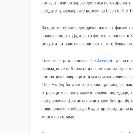
ползват тази си характеристика по-скоро като
гледате триизмерните версии на Clash of the T
За щастие обаче периодично излизат филми като
правят нещата. Да, когато филмът е заснет в 3
резултатът наистина гали окото, и то буквално.
Този път е ред на новия
The Avengers
да ни ост
филма, вече побързаха да го обявят за една о
проследява спиращите дъха приключения на гру
Thor – в борбата им със зловеща сила, запл
страниците на популярните комикс поредици, т
най-различни фантастични истории без да обр
приключения трябва да бъдат пресъздадени на
много по-голямо.