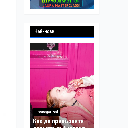
Най-нови
Uncategorized
Как да превърнете