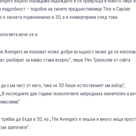
vengers изцяло оправдава надеждите и се превръща в новото лице н
а подробност – подобно на своите предшественици Thor и Captain
не е заснета първоначално в 3D, а е конвертирана след това.
ологията вече се е.
The Avengers ни показват колко добре всъщност може да се използв
гат, разбират за какво става въпрос“, пише Рич Тренхолм от сайта
да съм част от него, така че 3D беше естественият ми избор“,
В последните две години технологиите напреднаха значително и ве
емислими“.
 трябва да бъде в 3D, но „The Avengers е екшън и много неща прос
към зрителите“.