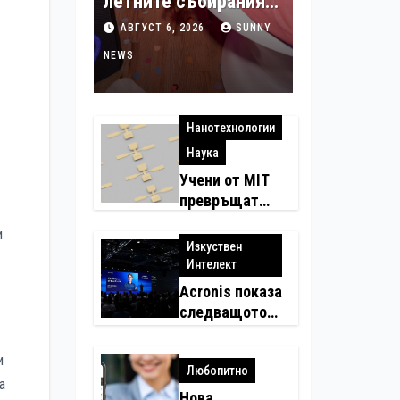
летните събирания в
купон с караоке
АВГУСТ 6, 2026
SUNNY
система
NEWS
Нанотехнологии
Наука
Учени от MIT
превръщат
молекулите в
и
надеждни
Изкуствен
електронни
Интелект
устройства
Acronis показа
следващото
си поколение
автономни
и
Любопитно
услуги
а
Нова